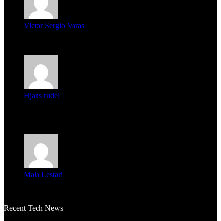
Victor Sergio Varas
Parece que los jóvenes la tienen clara, la dirigencia caduca...
Hjans rudel
Averigüen además del guardia que murió (mejor dicho que él
m...
Mala Lestari
La historia de Salvador realmente toca el corazón. Es increí...
Recent Tech News