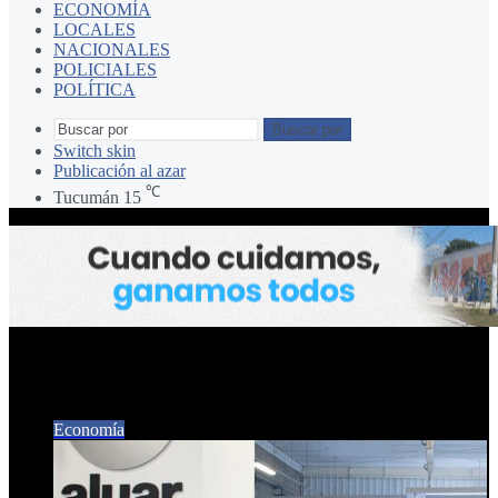
ECONOMÍA
LOCALES
NACIONALES
POLICIALES
POLÍTICA
Buscar por
Switch skin
Publicación al azar
℃
Tucumán
15
Aluminio
Economía