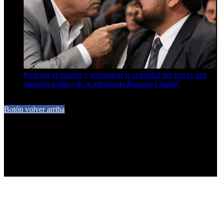
Proteger al usuario y jerarquizar la actividad del taxi es una
decisión política de la intendenta Rossana Chahla”
6 de agosto de 2026
Botón volver arriba