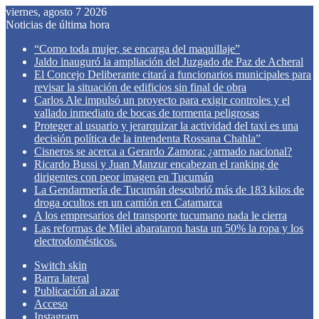
viernes, agosto 7 2026
Noticias de última hora
“Como toda mujer, se encarga del maquillaje”
Jaldo inauguró la ampliación del Juzgado de Paz de Acheral
El Concejo Deliberante citará a funcionarios municipales para
revisar la situación de edificios sin final de obra
Carlos Ale impulsó un proyecto para exigir controles y el
vallado inmediato de bocas de tormenta peligrosas
Proteger al usuario y jerarquizar la actividad del taxi es una
decisión política de la intendenta Rossana Chahla”
Cisneros se acerca a Gerardo Zamora: ¿armado nacional?
Ricardo Bussi y Juan Manzur encabezan el ranking de
dirigentes con peor imagen en Tucumán
La Gendarmería de Tucumán descubrió más de 183 kilos de
droga ocultos en un camión en Catamarca
A los empresarios del transporte tucumano nada le cierra
Las reformas de Milei abarataron hasta un 50% la ropa y los
electrodomésticos.
Switch skin
Barra lateral
Publicación al azar
Acceso
Instagram