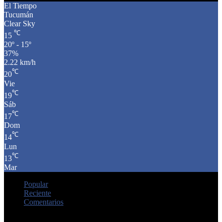
El Tiempo
Tucumán
Clear Sky
℃
15
20º - 15º
37%
2.22 km/h
℃
20
Vie
℃
19
Sáb
℃
17
Dom
℃
14
Lun
℃
13
Mar
Popular
Reciente
Comentarios