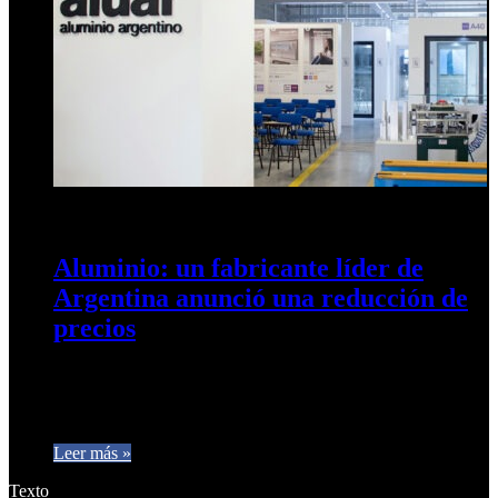
14 de mayo de 2025
0
246
Aluminio: un fabricante líder de
Argentina anunció una reducción de
precios
La compañía informó que gracias a la eliminación de
impuestos, puede disminuir significativamente sus costos de
producción. Aluar, uno de…
Leer más »
Texto