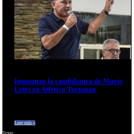
5 de junio de 2025
0
363
Impugnan la candidatura de Mario
Leito en Atlético Tucumán
Por presunta incompatibilidad La lista opositora «Atlético
Primero Siempre» presentó dos objeciones formales ante la
Junta Electoral del club, apuntando…
Leer más »
Texto