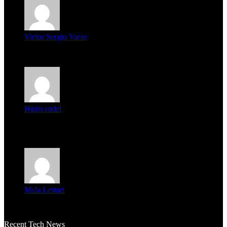
Victor Sergio Varas
Parece que los jóvenes la tienen clara, la dirigencia caduca...
Hjans rudel
Averigüen además del guardia que murió (mejor dicho que él
m...
Mala Lestari
La historia de Salvador realmente toca el corazón. Es increí...
Recent Tech News