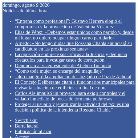
domingo, agosto 9 2026
Noticias de última hora
“Entrena como profesional”: Gustavo Herrera elogió el
compromiso y la proyección de Valentina Vélardez
Elías de Pérez: «Debemos estar unidos como partido y, desde
mi lugar, no quiero ocupar ningún cargo partidario»
Arnedo: «No tengo dudas que Rossana Chahla anunciará su
candidatura en las próximas semanas»
La oposición endurece sus críticas a la Justicia y denuncia
obstáculos para investigar casos de corrupción
Denuncian al vicepresidente de Atlético Tucumán
“Como toda mujer, se encarga del maquillaje”
Jaldo inauguró la ampliación del Juzgado de Paz de Acheral
El Concejo Deliberante citará a funcionarios municipales para
revisar la situación de edificios sin final de obra
Carlos Ale impulsó un proyecto para exigir controles y el
vallado inmediato de bocas de tormenta peligrosas
Proteger al usuario y jerarquizar la actividad del taxi es una
decisión política de la intendenta Rossana Chahla”
Switch skin
Barra lateral
Publicación al azar
Acceso