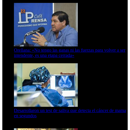
6 de octubre de 2025
Orellana: «No tengo las ganas ni las fuerzas para volver a ser
intendente, es una etapa cerrada»
6 de abril de 2024
Desarrollaron un test de saliva que detecta el cáncer de mama
en segundos
15 de febrero de 2024