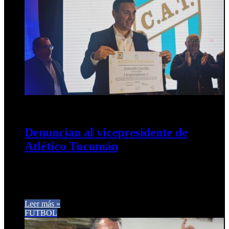
7 de agosto de 2026
0
2
Denuncian al vicepresidente de
Atlético Tucumán
Por presunta incompatibilidad estatutaria y piden su
apartamiento preventivo. Socios, agrupaciones opositoras y
representantes de la minoría de la Comisión…
Leer más »
FUTBOL