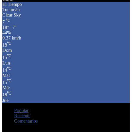
El Tiempo
Tucumán
Clear Sky
℃
7
18º - 7º
44%
0.37 km/h
℃
18
Dom
℃
15
Lun
℃
14
Mar
℃
15
Mié
℃
18
Jue
Popular
Reciente
Comentarios