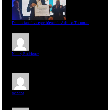
Denuncian al vicepresidente de Atlético Tucumán
7 de agosto de 2026
Nancy Rodríguez
Deseo ser parte de este hermoso programa,con muchas
expectat...
mariana
mi unica pregunta es: el pueblo de famaillá a quien habrá vo...