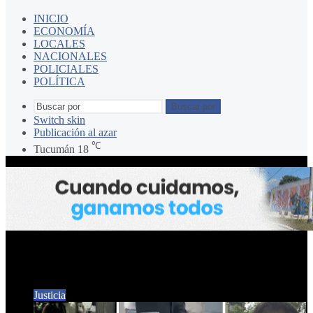
INICIO
ECONOMÍA
LOCALES
NACIONALES
POLICIALES
POLÍTICA
Buscar por
Switch skin
Publicación al azar
℃
Tucumán
18
BANCO PATAGONIA
Justicia