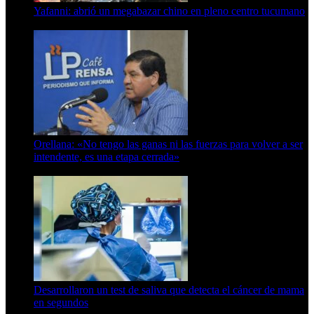
Yafanni: abrió un megabazar chino en pleno centro tucumano
6 de octubre de 2025
Orellana: «No tengo las ganas ni las fuerzas para volver a ser
intendente, es una etapa cerrada»
6 de abril de 2024
Desarrollaron un test de saliva que detecta el cáncer de mama
en segundos