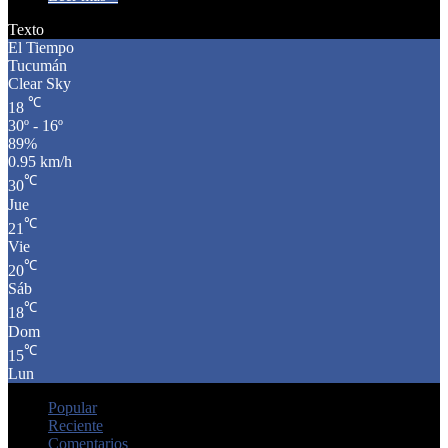
Texto
El Tiempo
Tucumán
Clear Sky
℃
18
30º - 16º
89%
0.95 km/h
℃
30
Jue
℃
21
Vie
℃
20
Sáb
℃
18
Dom
℃
15
Lun
Popular
Reciente
Comentarios