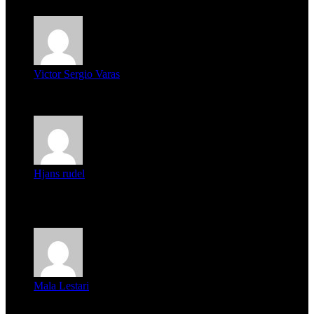
Victor Sergio Varas
Parece que los jóvenes la tienen clara, la dirigencia caduca...
Hjans rudel
Averigüen además del guardia que murió (mejor dicho que él
m...
Mala Lestari
La historia de Salvador realmente toca el corazón. Es increí...