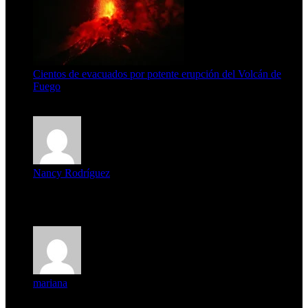
Cientos de evacuados por potente erupción del Volcán de
Fuego
5 de agosto de 2026
Nancy Rodríguez
Deseo ser parte de este hermoso programa,con muchas
expectat...
mariana
mi unica pregunta es: el pueblo de famaillá a quien habrá vo...