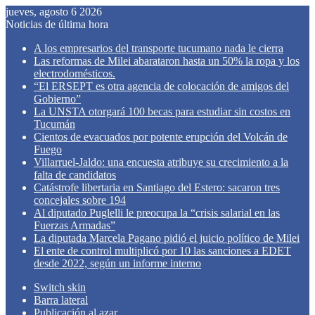
jueves, agosto 6 2026
Noticias de última hora
A los empresarios del transporte tucumano nada le cierra
Las reformas de Milei abarataron hasta un 50% la ropa y los
electrodomésticos.
“El ERSEPT es otra agencia de colocación de amigos del
Gobierno”
La UNSTA otorgará 100 becas para estudiar sin costos en
Tucumán
Cientos de evacuados por potente erupción del Volcán de
Fuego
Villarruel-Jaldo: una encuesta atribuye su crecimiento a la
falta de candidatos
Catástrofe libertaria en Santiago del Estero: sacaron tres
concejales sobre 194
Al diputado Puglelli le preocupa la “crisis salarial en las
Fuerzas Armadas”
La diputada Marcela Pagano pidió el juicio político de Milei
El ente de control multiplicó por 10 las sanciones a EDET
desde 2022, según un informe interno
Switch skin
Barra lateral
Publicación al azar