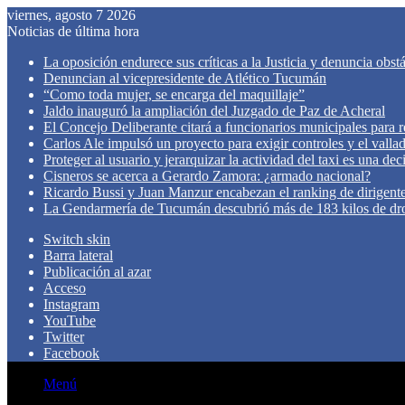
viernes, agosto 7 2026
Noticias de última hora
La oposición endurece sus críticas a la Justicia y denuncia obst
Denuncian al vicepresidente de Atlético Tucumán
“Como toda mujer, se encarga del maquillaje”
Jaldo inauguró la ampliación del Juzgado de Paz de Acheral
El Concejo Deliberante citará a funcionarios municipales para rev
Carlos Ale impulsó un proyecto para exigir controles y el valla
Proteger al usuario y jerarquizar la actividad del taxi es una de
Cisneros se acerca a Gerardo Zamora: ¿armado nacional?
Ricardo Bussi y Juan Manzur encabezan el ranking de dirigen
La Gendarmería de Tucumán descubrió más de 183 kilos de dr
Switch skin
Barra lateral
Publicación al azar
Acceso
Instagram
YouTube
Twitter
Facebook
Menú