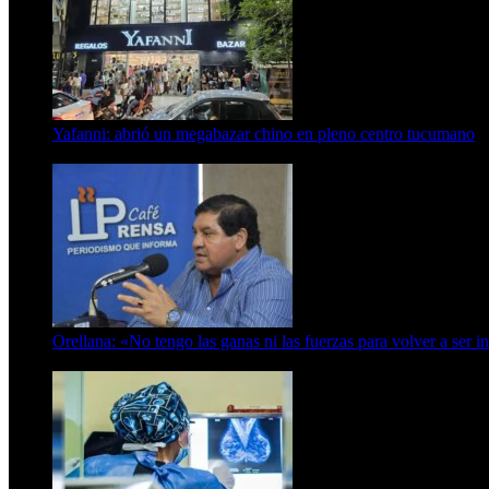
Yafanni: abrió un megabazar chino en pleno centro tucumano
6 de octubre de 2025
Orellana: «No tengo las ganas ni las fuerzas para volver a ser i
6 de abril de 2024