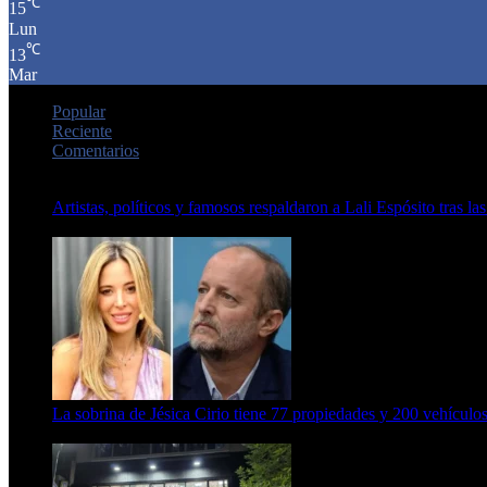
℃
15
Lun
℃
13
Mar
Popular
Reciente
Comentarios
Artistas, políticos y famosos respaldaron a Lali Espósito tras las
15 de febrero de 2024
La sobrina de Jésica Cirio tiene 77 propiedades y 200 vehículos
23 de septiembre de 2025