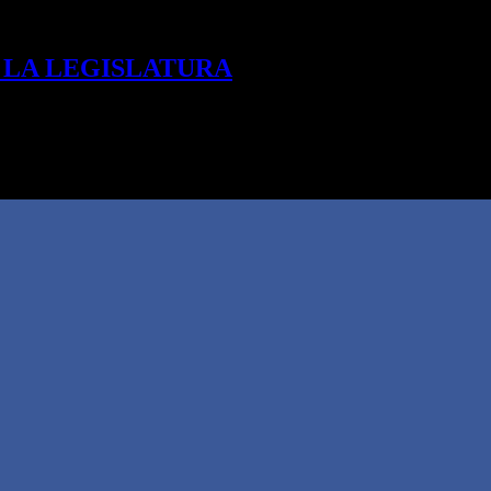
 LA LEGISLATURA
el marco del Día Mundial contra el Bullying, legisladores, e