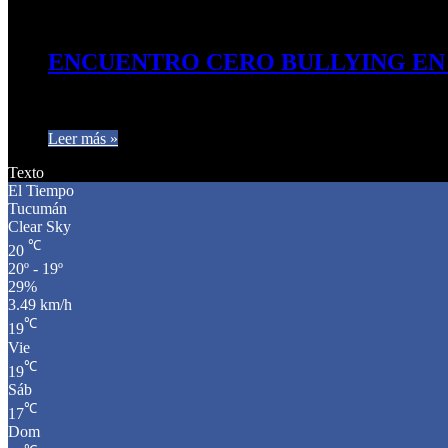
14 de mayo de 2025
0
227
ENCUENTRO CERO BULLYING EN
UNA JORNADA PARA VISIBILIZAR, REFLEXIONAR Y ACTUAR En 
Leer más »
Texto
El Tiempo
Tucumán
Clear Sky
℃
20
20º - 19º
29%
3.49 km/h
℃
19
Vie
℃
19
Sáb
℃
17
Dom