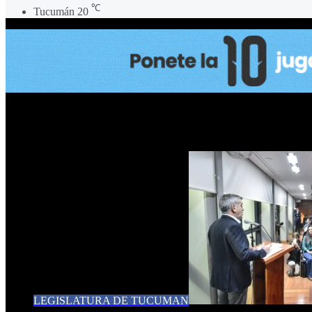
℃
Tucumán
20
BULLYING
LEGISLATURA DE TUCUMAN