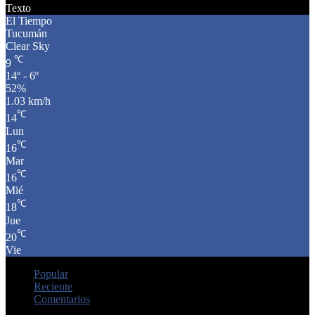
Texto
El Tiempo
Tucumán
Clear Sky
℃
9
14º - 6º
52%
1.03 km/h
℃
14
Lun
℃
16
Mar
℃
16
Mié
℃
18
Jue
℃
20
Vie
Popular
Reciente
Comentarios