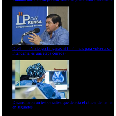
6 de octubre de 2025
Orellana: «No tengo las ganas ni las fuerzas para volver a ser
intendente, es una etapa cerrada»
6 de abril de 2024
Desarrollaron un test de saliva que detecta el cáncer de mama
en segundos
15 de febrero de 2024