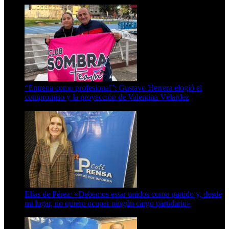
“Entrena como profesional”: Gustavo Herrera elogió el
compromiso y la proyección de Valentina Vélardez
8 de agosto de 2026
Elías de Pérez: «Debemos estar unidos como partido y, desde
mi lugar, no quiero ocupar ningún cargo partidario»
8 de agosto de 2026