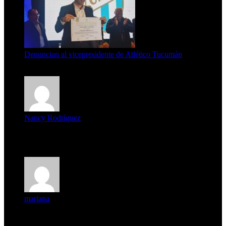
Denuncian al vicepresidente de Atlético Tucumán
7 de agosto de 2026
Nancy Rodríguez
Deseo ser parte de este hermoso programa,con muchas
expectat...
mariana
mi unica pregunta es: el pueblo de famaillá a quien habrá vo...