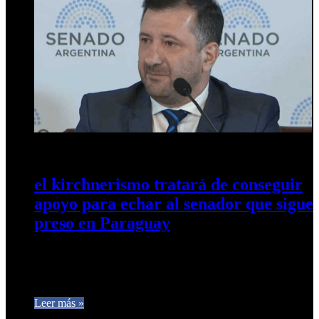
9 de diciembre de 2024
0
281
el kirchnerismo tratará de conseguir
apoyo para echar al senador que sigue
preso en Paraguay
Caso Kueider: sin los votos, El kirchnerismo busca remover al
entrerriano para recuperar una banca en el Senado. Pidió
una…
Leer más »