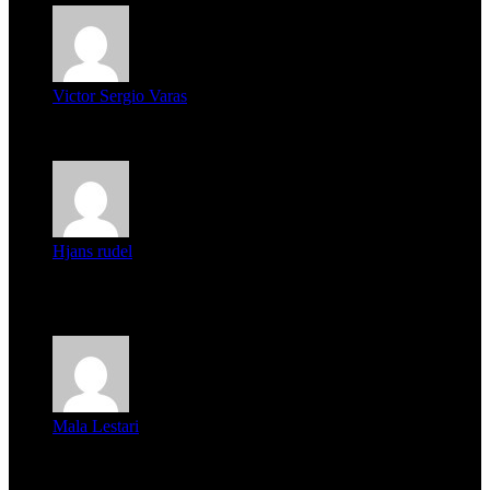
Victor Sergio Varas
Parece que los jóvenes la tienen clara, la dirigencia caduca...
Hjans rudel
Averigüen además del guardia que murió (mejor dicho que él
m...
Mala Lestari
La historia de Salvador realmente toca el corazón. Es increí...