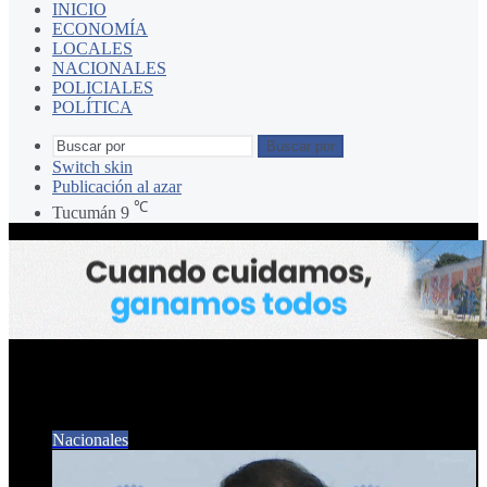
INICIO
ECONOMÍA
LOCALES
NACIONALES
POLICIALES
POLÍTICA
Buscar por
Switch skin
Publicación al azar
℃
Tucumán
9
Caso Kueider. senador
Nacionales