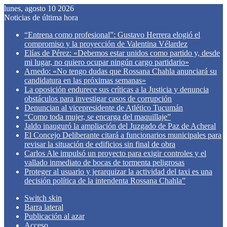
lunes, agosto 10 2026
Noticias de última hora
“Entrena como profesional”: Gustavo Herrera elogió el
compromiso y la proyección de Valentina Vélardez
Elías de Pérez: «Debemos estar unidos como partido y, desde
mi lugar, no quiero ocupar ningún cargo partidario»
Arnedo: «No tengo dudas que Rossana Chahla anunciará su
candidatura en las próximas semanas»
La oposición endurece sus críticas a la Justicia y denuncia
obstáculos para investigar casos de corrupción
Denuncian al vicepresidente de Atlético Tucumán
“Como toda mujer, se encarga del maquillaje”
Jaldo inauguró la ampliación del Juzgado de Paz de Acheral
El Concejo Deliberante citará a funcionarios municipales para
revisar la situación de edificios sin final de obra
Carlos Ale impulsó un proyecto para exigir controles y el
vallado inmediato de bocas de tormenta peligrosas
Proteger al usuario y jerarquizar la actividad del taxi es una
decisión política de la intendenta Rossana Chahla”
Switch skin
Barra lateral
Publicación al azar
Acceso