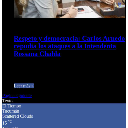
23 de septiembre de 2025
0
559
Respeto y democracia: Carlos Arnedo
repudia los ataques a la Intendenta
Rossana Chahla
El concejal Carlos Arnedo expresó su solidaridad con la
Intendenta de San Miguel de Tucumán, Rossana Chahla, y
manifestó su…
Leer más »
Página siguiente
Texto
El Tiempo
Tucumán
Scattered Clouds
℃
15