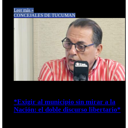
diputado…
Leer más »
CONCEJALES DE TUCUMAN
16 de enero de 2026
0
375
*Exigir al municipio sin mirar a la
Nación: el doble discurso libertario*
Ante expresiones públicas que buscan instalar una crítica
permanente al Municipio de San Miguel de Tucumán, resulta