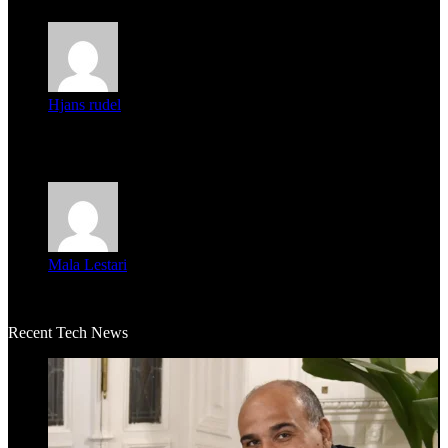
Hjans rudel
Averigüen además del guardia que murió (mejor dicho que él
m...
Mala Lestari
La historia de Salvador realmente toca el corazón. Es increí...
Recent Tech News