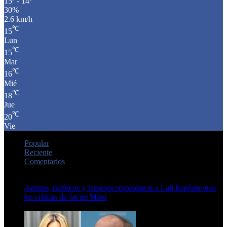
15º - 14º
30%
2.6 km/h
℃
15
Lun
℃
15
Mar
℃
16
Mié
℃
18
Jue
℃
20
Vie
Popular
Reciente
Comentarios
Artistas, políticos y famosos respaldaron a Lali Espósito tras
las críticas de Javier Milei
15 de febrero de 2024