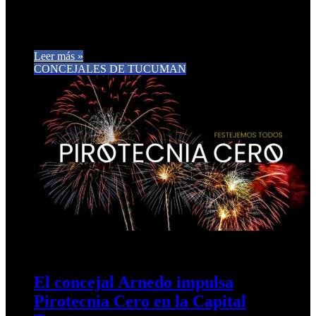
El Concejo Deliberante de San Miguel de Tucumán sancionó
en la última sesión -presidida por Fernando Juri– por
unanimidad la…
Leer más »
CONCEJALES DE TUCUMAN
17 de diciembre de 2025
0
397
El concejal Arnedo impulsa
Pirotecnia Cero en la Capital