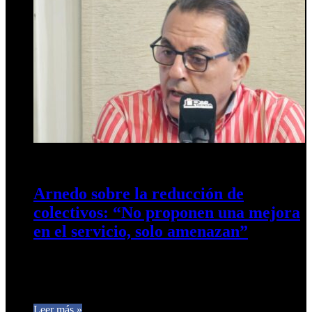
10 de abril de 2026
0
39
Arnedo sobre la reducción de
colectivos: “No proponen una mejora
en el servicio, solo amenazan”
El concejal Carlos Arnedo lanzó una denuncia que expone a
los empresarios del sector (AETAT), a quienes acusó de vivir
“de…
Leer más »