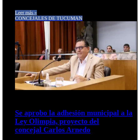
la alegría no necesita estruendo. Las fiestas pueden ser un…
Leer más »
CONCEJALES DE TUCUMAN
19 de diciembre de 2025
0
286
Se aprobo la adhesión municipal a la
Ley Olimpia, proyecto del
concejal Carlos Arnedo