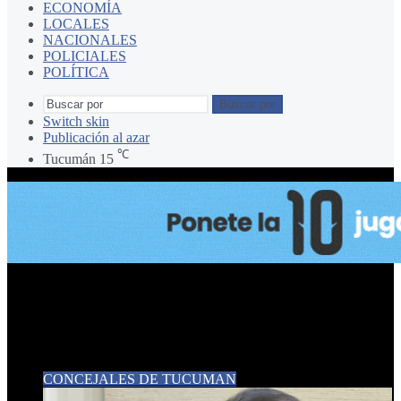
ECONOMÍA
LOCALES
NACIONALES
POLICIALES
POLÍTICA
Buscar por
Switch skin
Publicación al azar
℃
Tucumán
15
CONCEJAL CARLOS
ARNEDO
CONCEJALES DE TUCUMAN