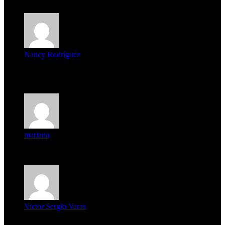
8 de agosto de 2026
Nancy Rodríguez
Deseo ser parte de este hermoso programa,con muchas
expectat...
mariana
mi unica pregunta es: el pueblo de famaillá a quien habrá vo...
Victor Sergio Varas
Parece que los jóvenes la tienen clara, la dirigencia caduca...