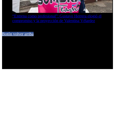
“Entrena como profesional”: Gustavo Herrera elogió el
compromiso y la proyección de Valentina Vélardez
8 de agosto de 2026
Botón volver arriba