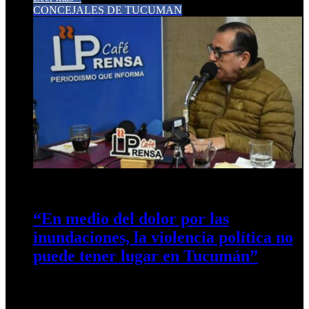
CONCEJALES DE TUCUMAN
11 de marzo de 2026
0
40
“En medio del dolor por las
inundaciones, la violencia política no
puede tener lugar en Tucumán”
El concejal de San Miguel de Tucumán, Carlos Arnedo,
expresó su profundo repudio a la agresión sufrida por el