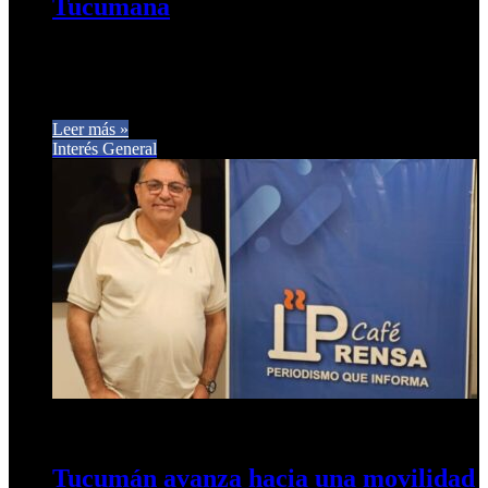
Tucumana
“Más luces, cero ruido para San Miguel de Tucumán” Carlos
Arnedo reafirmó su compromiso con una ciudad más
inclusiva y…
Leer más »
Interés General
4 de diciembre de 2025
0
316
Tucumán avanza hacia una movilidad