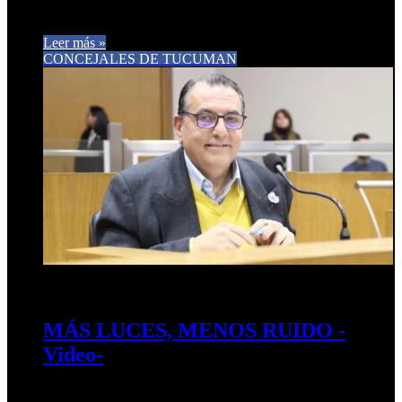
necesario poner las…
Leer más »
CONCEJALES DE TUCUMAN
24 de diciembre de 2025
0
132
MÁS LUCES, MENOS RUIDO -
Video-
Hace un año presenté este proyecto con una convicción clara: