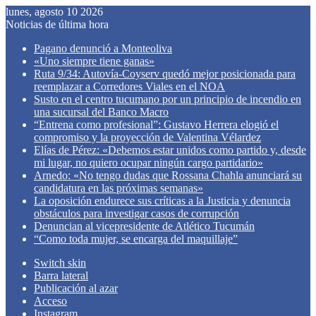
lunes, agosto 10 2026
Noticias de última hora
Pagano denunció a Monteoliva
«Uno siempre tiene ganas»
Ruta 9/34: Autovía-Coyserv quedó mejor posicionada para
reemplazar a Corredores Viales en el NOA
Susto en el centro tucumano por un principio de incendio en
una sucursal del Banco Macro
“Entrena como profesional”: Gustavo Herrera elogió el
compromiso y la proyección de Valentina Vélardez
Elías de Pérez: «Debemos estar unidos como partido y, desde
mi lugar, no quiero ocupar ningún cargo partidario»
Arnedo: «No tengo dudas que Rossana Chahla anunciará su
candidatura en las próximas semanas»
La oposición endurece sus críticas a la Justicia y denuncia
obstáculos para investigar casos de corrupción
Denuncian al vicepresidente de Atlético Tucumán
“Como toda mujer, se encarga del maquillaje”
Switch skin
Barra lateral
Publicación al azar
Acceso
Instagram