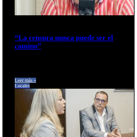
6 de noviembre de 2025
0
523
“La censura nunca puede ser el
camino”
Ante la situación ocurrida con el espacio CCC y las
expresiones vertidas desde el programa “El Avispero”, quiero
manifestar con…
Leer más »
Locales