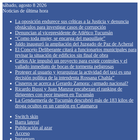
sábado, agosto 8 2026
Noticias de última hora
La oposición endurece sus críticas a la Justicia y denuncia
obstáculos para investigar casos de corrupción
Denuncian al vicepresidente de Atlético Tucumán
“Como toda mujer, se encarga del maquillaje”
Jaldo inauguró la ampliación del Juzgado de Paz de Acheral
El Concejo Deliberante citará a funcionarios municipales para
revisar la situación de edificios sin final de obra
Carlos Ale impulsó un proyecto para exigir controles y el
vallado inmediato de bocas de tormenta peligrosas
Proteger al usuario y jerarquizar la actividad del taxi es una
decisión política de la intendenta Rossana Chahla”
Cisneros se acerca a Gerardo Zamora: ¿armado nacional?
Ricardo Bussi y Juan Manzur encabezan el ranking de
dirigentes con peor imagen en Tucumán
La Gendarmería de Tucumán descubrió más de 183 kilos de
droga ocultos en un camión en Catamarca
Switch skin
Barra lateral
Publicación al azar
Acceso
Instagram