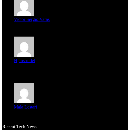
Victor Sergio Varas
Parece que los jóvenes la tienen clara, la dirigencia caduca...
Hjans rudel
Averigüen además del guardia que murió (mejor dicho que él
m...
Mala Lestari
La historia de Salvador realmente toca el corazón. Es increí...
Recent Tech News