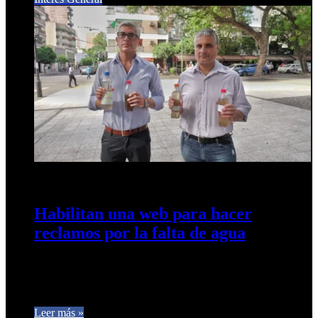
9 de abril de 2024
0
587
Habilitan una web para hacer
reclamos por la falta de agua
Los concejales Canelada y Cobos quieren visibilizar «las
deficiencias que sufren los vecinos». Por cada reclamo se
sumará un punto…
Leer más »