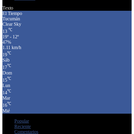
Texto
El Tiempo
Tucumán
Clear Sky
℃
13
19º - 12º
47%
1.11 km/h
℃
19
Sáb
℃
17
Dom
℃
15
Lun
℃
14
Mar
℃
16
Mié
Popular
Reciente
Comentarios