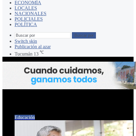
ECONOMÍA
LOCALES
NACIONALES
POLICIALES
POLÍTICA
Buscar por
Switch skin
Publicación al azar
℃
Tucumán
13
concejales Canelada y Cobos
Educación