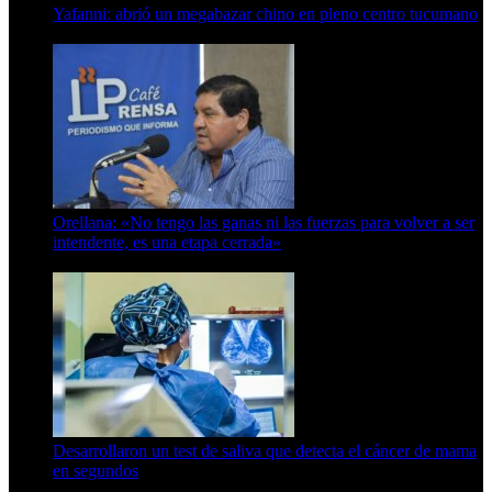
Yafanni: abrió un megabazar chino en pleno centro tucumano
6 de octubre de 2025
Orellana: «No tengo las ganas ni las fuerzas para volver a ser
intendente, es una etapa cerrada»
6 de abril de 2024
Desarrollaron un test de saliva que detecta el cáncer de mama
en segundos
15 de febrero de 2024