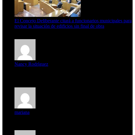
El Concejo Deliberante citará a funcionarios municipales para
revisar la situación de edificios sin final de obra
7 de agosto de 2026
Nancy Rodríguez
Deseo ser parte de este hermoso programa,con muchas
expectat...
mariana
mi unica pregunta es: el pueblo de famaillá a quien habrá vo...