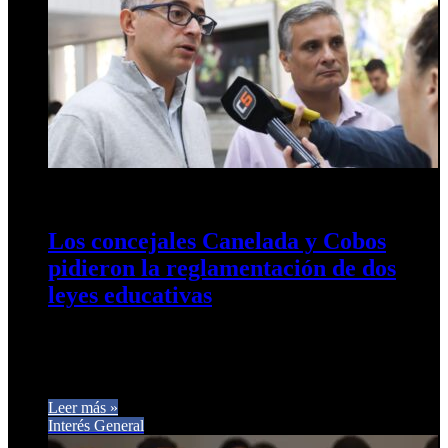
17 de mayo de 2024
0
548
Los concejales Canelada y Cobos
pidieron la reglamentación de dos
leyes educativas
Se trata de las normas de titularización docente y de
educación emocional. También plantearon la situación
particular de tres escuelas…
Leer más »
Interés General