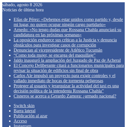
sábado, agosto 8 2026
Noticias de última hora
Elías de Pérez: «Debemos estar unidos como partido y, desde
mi lugar, no quiero ocupar ningún cargo partidario»
Arnedo: «No tengo dudas que Rossana Chahla anunciará su
candidatura en las próximas semanas»
La oposición endurece sus críticas a la Justicia y denuncia
obstáculos para investigar casos de corrupción
Denuncian al vicepresidente de Atlético Tucumán
“Como toda mujer, se encarga del maquillaje”
Jaldo inauguró la ampliación del Juzgado de Paz de Acheral
El Concejo Deliberante citará a funcionarios municipales para
revisar la situación de edificios sin final de obra
Carlos Ale impulsó un proyecto para exigir controles y el
vallado inmediato de bocas de tormenta peligrosas
Proteger al usuario y jerarquizar la actividad del taxi es una
decisión política de la intendenta Rossana Chahla”
Cisneros se acerca a Gerardo Zamora: ¿armado nacional?
Switch skin
Barra lateral
Publicación al azar
Acceso
Instagram