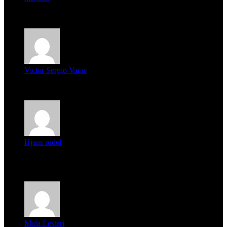
mi unica pregunta es: el pueblo de famaillá a quien habrá vo...
Victor Sergio Varas
Parece que los jóvenes la tienen clara, la dirigencia caduca...
Hjans rudel
Averigüen además del guardia que murió (mejor dicho que él
m...
Mala Lestari