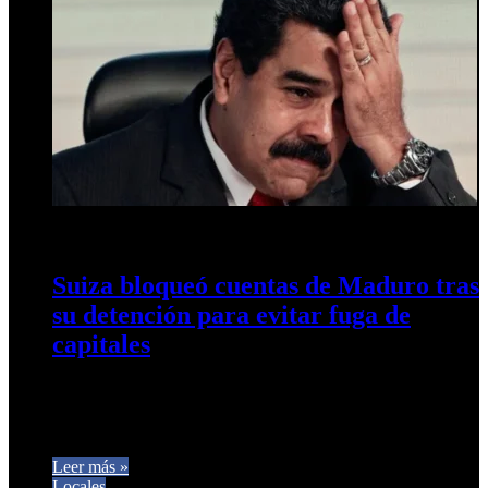
5 de enero de 2026
0
186
Suiza bloqueó cuentas de Maduro tras
su detención para evitar fuga de
capitales
El Consejo Federal suizo aplicó la medida de forma inmediata
tras la captura del exmandatario a manos de fuerzas
estadounidenses.…
Leer más »
Locales