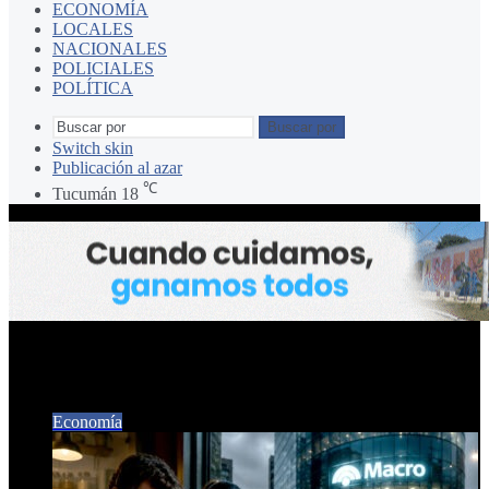
ECONOMÍA
LOCALES
NACIONALES
POLICIALES
POLÍTICA
Buscar por
Switch skin
Publicación al azar
℃
Tucumán
18
Cuentas
Economía