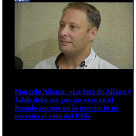
16 de marzo de 2024
0
558
Marcelo Albaca: «La foto de Alfaro y
Jaldo debe ser por un voto en el
Senado porque en la provincia no
necesita el voto del PJS»
El Contador General de la Municipalidad de San Miguel de
Tucumán, Marcelo Albaca en diálogo con Café Prensa se