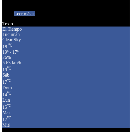
refirió…
Leer más »
Texto
El Tiempo
Tucumán
Clear Sky
℃
18
19º - 17º
26%
5.63 km/h
℃
19
Sáb
℃
17
Dom
℃
14
Lun
℃
15
Mar
℃
17
Mié