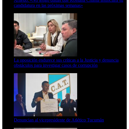
Arnedo: «No tengo dudas que Rossana Chahla anunciará su
candidatura en las próximas semanas»
8 de agosto de 2026
La oposición endurece sus críticas a la Justicia y denuncia
obstáculos para investigar casos de corrupción
7 de agosto de 2026
Denuncian al vicepresidente de Atlético Tucumán
7 de agosto de 2026