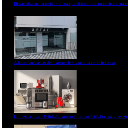
Desarrollaron un test de saliva que detecta el cáncer de mama 
15 de febrero de 2024
A los empresarios del transporte tucumano nada le cierra
5 de agosto de 2026
Las reformas de Milei abarataron hasta un 50% la ropa y los el
5 de agosto de 2026