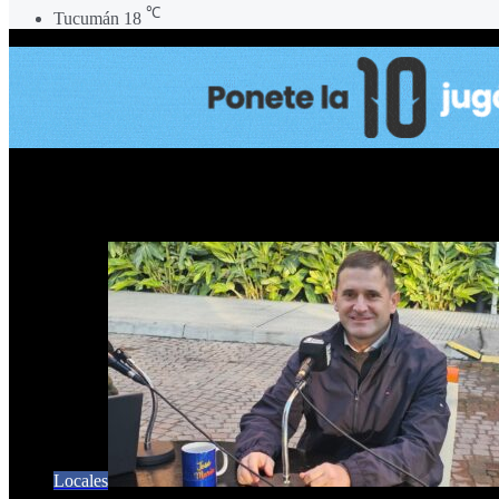
℃
Tucumán
18
Inseguridad
Locales