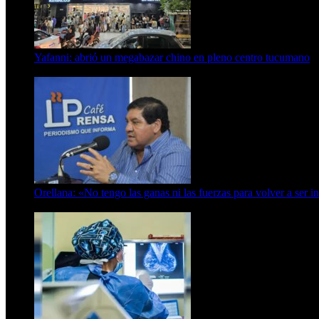
Yafanni: abrió un megabazar chino en pleno centro tucumano
6 de octubre de 2025
Orellana: «No tengo las ganas ni las fuerzas para volver a ser i
6 de abril de 2024