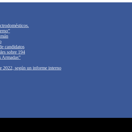
ectrodomésticos.
ierno”
cumán
o
 de candidatos
ales sobre 194
zas Armadas”
de 2022, según un informe interno