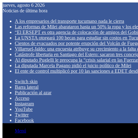
jueves, agosto 6 2026
Noticias de última hora
A los empresarios del transporte tucumano nada le cierra
Las reformas de Milei abarataron hasta un 50% la ropa y los el
“El ERSEPT es otra agencia de colocación de amigos del Gob
La UNSTA otorgará 100 becas para estudiar sin costos en Tu
Cientos de evacuados por potente erupción del Volcán de Fueg
Villarruel-Jaldo: una encuesta atribuye su crecimiento a la falta
Catástrofe libertaria en Santiago del Estero: sacaron tres concej
Al diputado Puglelli le preocupa la “crisis salarial en las Fuer
La diputada Marcela Pagano pidió el juicio político de Milei
El ente de control multiplicó por 10 las sanciones a EDET des
Switch skin
Barra lateral
Publicación al azar
Acceso
Instagram
YouTube
Twitter
Facebook
Menú