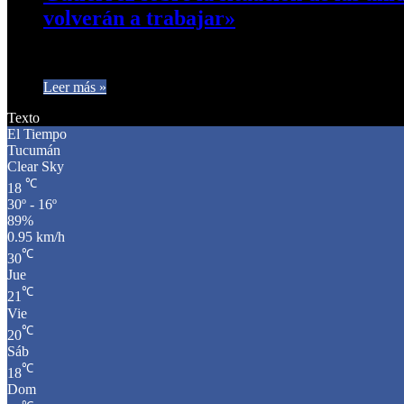
volverán a trabajar»
El secretario Gremial de UTA Tucumán Pablo Gutiérrez, en diálo
Leer más »
Texto
El Tiempo
Tucumán
Clear Sky
℃
18
30º - 16º
89%
0.95 km/h
℃
30
Jue
℃
21
Vie
℃
20
Sáb
℃
18
Dom