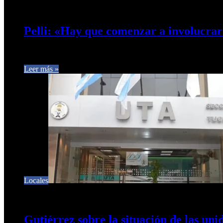
19 de julio de 2025
0
403
Pelli: «Hay que comenzar a involucrarse
El referente de LLA y consultor en Seguridad Federico Pelli se r
Leer más »
Locales
4 de mayo de 2024
0
512
Gutiérrez sobre la situación de las un