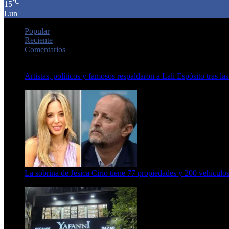
℃
15
Lun
Popular
Reciente
Comentarios
Artistas, políticos y famosos respaldaron a Lali Espósito tras las
15 de febrero de 2024
La sobrina de Jésica Cirio tiene 77 propiedades y 200 vehículos
23 de septiembre de 2025