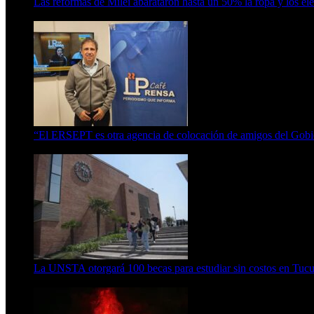
Las reformas de Milei abarataron hasta un 50% la ropa y los el
5 de agosto de 2026
“El ERSEPT es otra agencia de colocación de amigos del Gob
5 de agosto de 2026
La UNSTA otorgará 100 becas para estudiar sin costos en Tu
5 de agosto de 2026