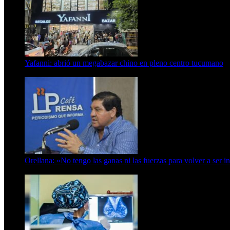
Yafanni: abrió un megabazar chino en pleno centro tucumano
6 de octubre de 2025
Orellana: «No tengo las ganas ni las fuerzas para volver a ser i
6 de abril de 2024