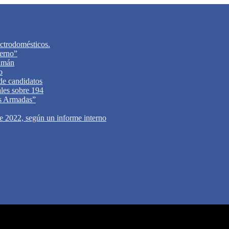
ectrodomésticos.
ierno”
cumán
o
 de candidatos
ales sobre 194
zas Armadas”
de 2022, según un informe interno