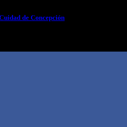
a Cuidad de Concepción
l Sur. Un hecho que en su momento fue importante para…