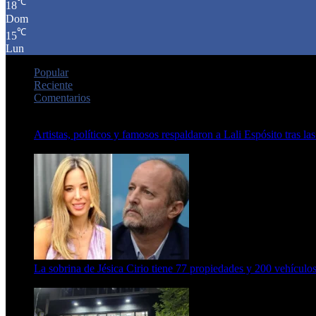
℃
18
Dom
℃
15
Lun
Popular
Reciente
Comentarios
Artistas, políticos y famosos respaldaron a Lali Espósito tras las
15 de febrero de 2024
La sobrina de Jésica Cirio tiene 77 propiedades y 200 vehículos
23 de septiembre de 2025