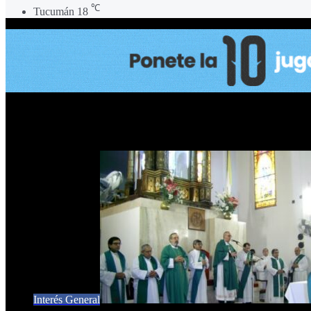
℃
Tucumán
18
monseñor José María Rossi.
Interés General