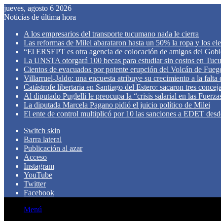
jueves, agosto 6 2026
Noticias de última hora
A los empresarios del transporte tucumano nada le cierra
Las reformas de Milei abarataron hasta un 50% la ropa y los el
“El ERSEPT es otra agencia de colocación de amigos del Gob
La UNSTA otorgará 100 becas para estudiar sin costos en Tu
Cientos de evacuados por potente erupción del Volcán de Fueg
Villarruel-Jaldo: una encuesta atribuye su crecimiento a la falta
Catástrofe libertaria en Santiago del Estero: sacaron tres concej
Al diputado Puglelli le preocupa la “crisis salarial en las Fuer
La diputada Marcela Pagano pidió el juicio político de Milei
El ente de control multiplicó por 10 las sanciones a EDET des
Switch skin
Barra lateral
Publicación al azar
Acceso
Instagram
YouTube
Twitter
Facebook
Menú