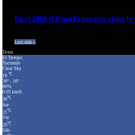
21 de abril de 2025
0
387
En el 2008 el Papa Franscisco visito l
Jorge Bergoglio Arzobispo de Buenos Aires visitó la Perla de
Leer más »
Texto
El Tiempo
Tucumán
Clear Sky
℃
18
30º - 16º
89%
0.95 km/h
℃
30
Jue
℃
21
Vie
℃
20
Sáb