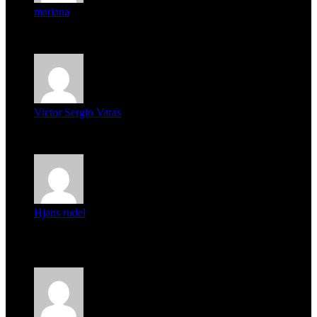
mariana
mi unica pregunta es: el pueblo de famaillá a quien habrá vo...
Victor Sergio Varas
Parece que los jóvenes la tienen clara, la dirigencia caduca...
Hjans rudel
Averigüen además del guardia que murió (mejor dicho que él
m...