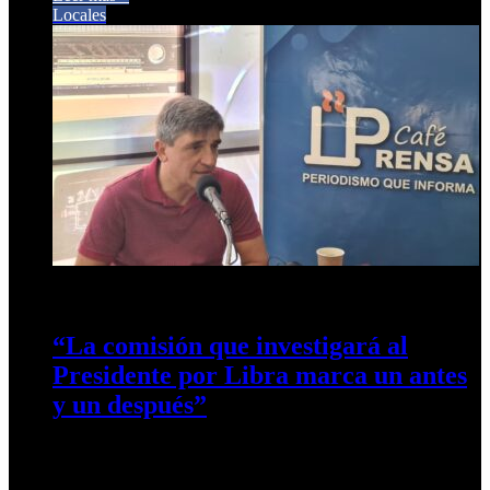
Locales
10 de abril de 2025
0
194
“La comisión que investigará al
Presidente por Libra marca un antes
y un después”
El Diputado Nacional Pablo Yedlin analizó en Mediodías
Taficeños el impacto institucional y político de la comisión