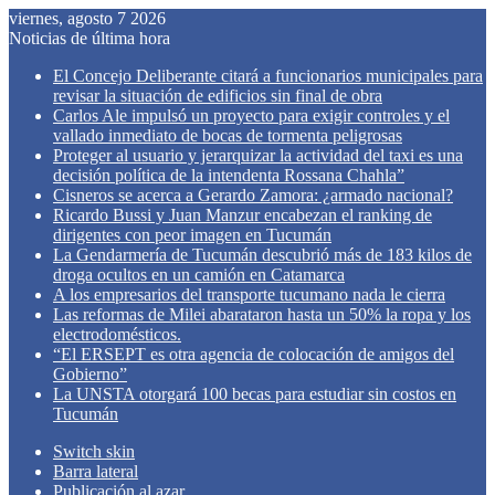
viernes, agosto 7 2026
Noticias de última hora
El Concejo Deliberante citará a funcionarios municipales para
revisar la situación de edificios sin final de obra
Carlos Ale impulsó un proyecto para exigir controles y el
vallado inmediato de bocas de tormenta peligrosas
Proteger al usuario y jerarquizar la actividad del taxi es una
decisión política de la intendenta Rossana Chahla”
Cisneros se acerca a Gerardo Zamora: ¿armado nacional?
Ricardo Bussi y Juan Manzur encabezan el ranking de
dirigentes con peor imagen en Tucumán
La Gendarmería de Tucumán descubrió más de 183 kilos de
droga ocultos en un camión en Catamarca
A los empresarios del transporte tucumano nada le cierra
Las reformas de Milei abarataron hasta un 50% la ropa y los
electrodomésticos.
“El ERSEPT es otra agencia de colocación de amigos del
Gobierno”
La UNSTA otorgará 100 becas para estudiar sin costos en
Tucumán
Switch skin
Barra lateral
Publicación al azar