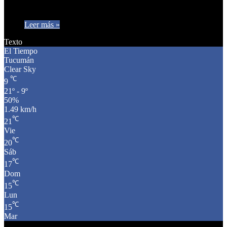
Educación de la Nación, que le explicó en qué…
Leer más »
Texto
El Tiempo
Tucumán
Clear Sky
℃
9
21º - 9º
50%
1.49 km/h
℃
21
Vie
℃
20
Sáb
℃
17
Dom
℃
15
Lun
℃
15
Mar