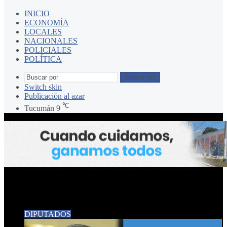
INICIO
ECONOMÍA
LOCALES
NACIONALES
POLICIALES
POLÍTICA
Buscar por
Switch skin
Publicación al azar
℃
Tucumán
9
Pablo Yedlin DIPUTADO
DIPUTADOS