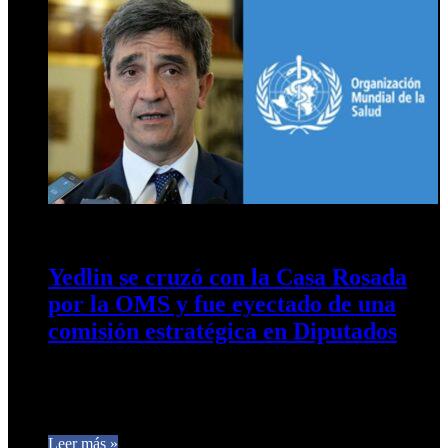
19 de marzo de 2026
0
13
Yedlin se cruzó con la Casa Rosada
por la OMS y fue eyectado de una
comisión estratégica en Diputados
El diputado tucumano cuestionó duramente el retiro de
nuestro país del organismo internacional como una
“sumisión” a la agenda de…
Leer más »