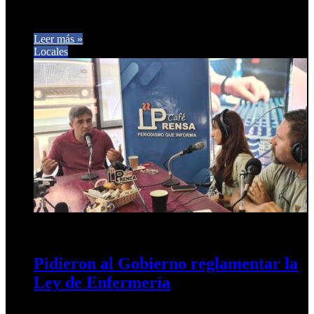
De cara a las elecciones del próximo año, el diputado de
Unión por la Patria confía en que “el peronismo…
Leer más »
Locales
19 de septiembre de 2024
0
387
Pidieron al Gobierno reglamentar la
Ley de Enfermería
El autor de la iniciativa se reunió con el secretario de