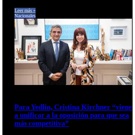
que investigará al…
Leer más »
Nacionales
23 de diciembre de 2024
0
455
Para Yedlin, Cristina Kirchner “viene
a unificar a la oposición para que sea
más competitiva”