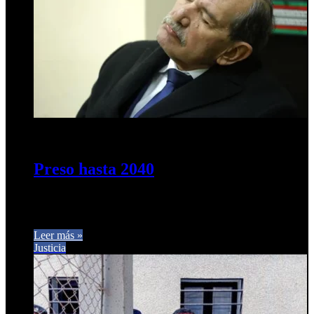
28 de junio de 2025
0
352
Preso hasta 2040
El fallo judicial señaló que la defensa del violador Alperovich
«no pudo comprobar ni una sola falsedad de la víctima»…
Leer más »
Justicia