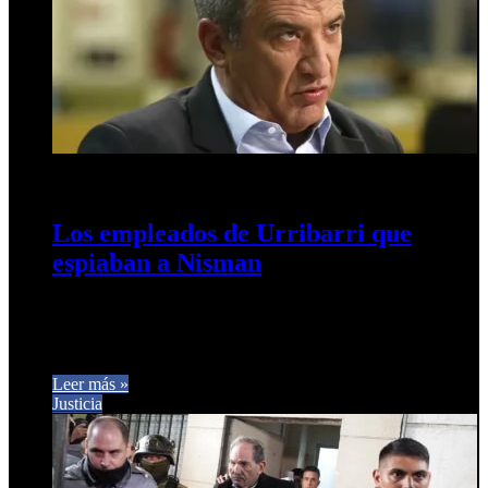
20 de noviembre de 2024
0
297
Los empleados de Urribarri que
espiaban a Nisman
Los modos de operar del ex gobernador entrerriano tienen
muchos puntos en común con los de Cristina Kirchner. Sergio
Urribarri…
Leer más »
Justicia