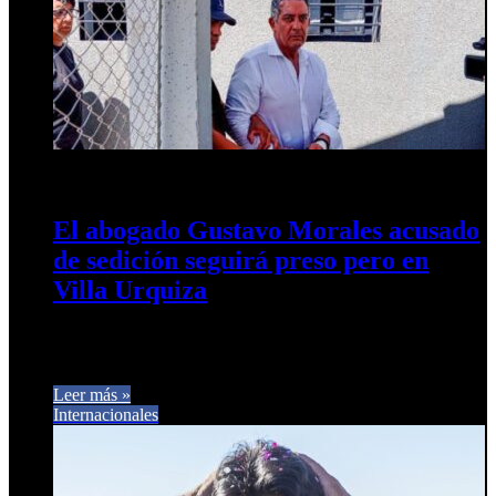
14 de marzo de 2025
0
280
El abogado Gustavo Morales acusado
de sedición seguirá preso pero en
Villa Urquiza
El abogado, detenido por desobediencia judicial en el marco
de la causa por sedición que involucra a ex policías, será…
Leer más »
Internacionales