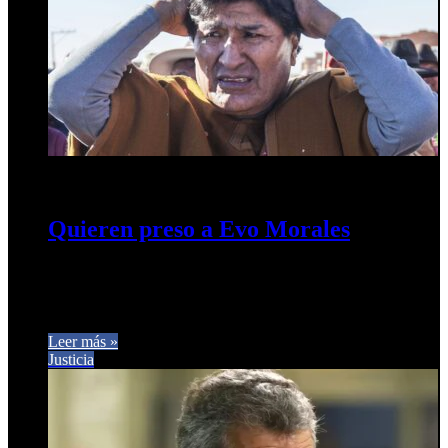
13 de febrero de 2025
0
293
Quieren preso a Evo Morales
La Justicia boliviana pidió la detención inmediata del
expresidente. Un tribunal rechazó un recurso de apelación
planteado por la defensa del…
Leer más »
Justicia