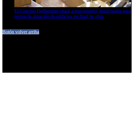
El Concejo Deliberante citará a funcionarios municipales para
revisar la situación de edificios sin final de obra
7 de agosto de 2026
Botón volver arriba