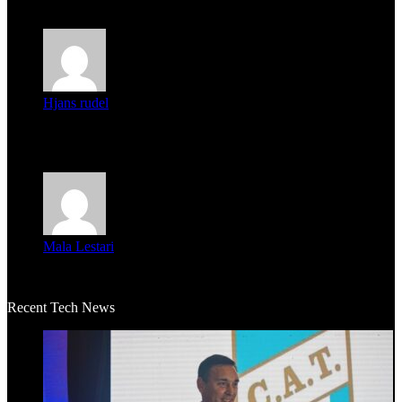
Parece que los jóvenes la tienen clara, la dirigencia caduca...
Hjans rudel
Averigüen además del guardia que murió (mejor dicho que él
m...
Mala Lestari
La historia de Salvador realmente toca el corazón. Es increí...
Recent Tech News