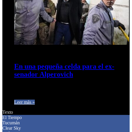
18 de julio de 2024
0
369
En una pequeña celda para el ex-
senador Alperovich
Es una celda de 6 x 3 m², igual a las otras 24 que están en el
pabellón. Dentro hay…
Leer más »
Texto
El Tiempo
Tucumán
Clear Sky