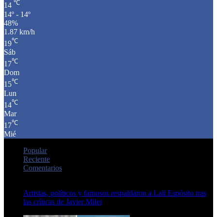
℃
14
14º - 14º
48%
1.87 km/h
℃
19
Sáb
℃
17
Dom
℃
15
Lun
℃
14
Mar
℃
17
Mié
Popular
Reciente
Comentarios
Artistas, políticos y famosos respaldaron a Lali Espósito tras
las críticas de Javier Milei
15 de febrero de 2024