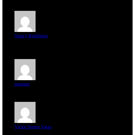
7 de agosto de 2026
Nancy Rodríguez
Deseo ser parte de este hermoso programa,con muchas
expectat...
mariana
mi unica pregunta es: el pueblo de famaillá a quien habrá vo...
Victor Sergio Varas