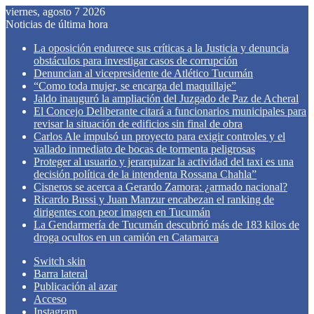
viernes, agosto 7 2026
Noticias de última hora
La oposición endurece sus críticas a la Justicia y denuncia
obstáculos para investigar casos de corrupción
Denuncian al vicepresidente de Atlético Tucumán
“Como toda mujer, se encarga del maquillaje”
Jaldo inauguró la ampliación del Juzgado de Paz de Acheral
El Concejo Deliberante citará a funcionarios municipales para
revisar la situación de edificios sin final de obra
Carlos Ale impulsó un proyecto para exigir controles y el
vallado inmediato de bocas de tormenta peligrosas
Proteger al usuario y jerarquizar la actividad del taxi es una
decisión política de la intendenta Rossana Chahla”
Cisneros se acerca a Gerardo Zamora: ¿armado nacional?
Ricardo Bussi y Juan Manzur encabezan el ranking de
dirigentes con peor imagen en Tucumán
La Gendarmería de Tucumán descubrió más de 183 kilos de
droga ocultos en un camión en Catamarca
Switch skin
Barra lateral
Publicación al azar
Acceso
Instagram