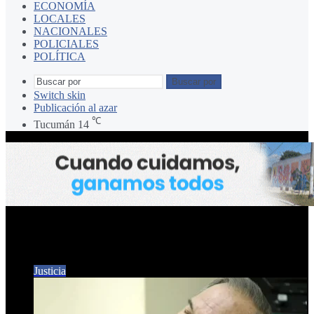
ECONOMÍA
LOCALES
NACIONALES
POLICIALES
POLÍTICA
Buscar por
Switch skin
Publicación al azar
℃
Tucumán
14
PRESO
Justicia