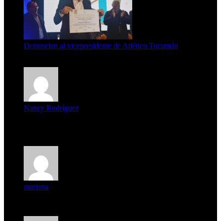
Denuncian al vicepresidente de Atlético Tucumán
7 de agosto de 2026
Nancy Rodríguez
Deseo ser parte de este hermoso programa,con muchas
expectat...
mariana
mi unica pregunta es: el pueblo de famaillá a quien habrá vo...