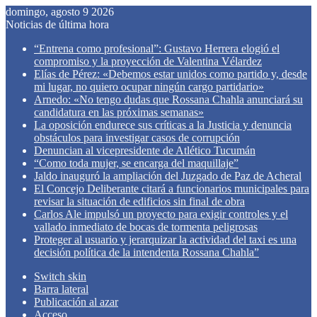
domingo, agosto 9 2026
Noticias de última hora
“Entrena como profesional”: Gustavo Herrera elogió el
compromiso y la proyección de Valentina Vélardez
Elías de Pérez: «Debemos estar unidos como partido y, desde
mi lugar, no quiero ocupar ningún cargo partidario»
Arnedo: «No tengo dudas que Rossana Chahla anunciará su
candidatura en las próximas semanas»
La oposición endurece sus críticas a la Justicia y denuncia
obstáculos para investigar casos de corrupción
Denuncian al vicepresidente de Atlético Tucumán
“Como toda mujer, se encarga del maquillaje”
Jaldo inauguró la ampliación del Juzgado de Paz de Acheral
El Concejo Deliberante citará a funcionarios municipales para
revisar la situación de edificios sin final de obra
Carlos Ale impulsó un proyecto para exigir controles y el
vallado inmediato de bocas de tormenta peligrosas
Proteger al usuario y jerarquizar la actividad del taxi es una
decisión política de la intendenta Rossana Chahla”
Switch skin
Barra lateral
Publicación al azar
Acceso