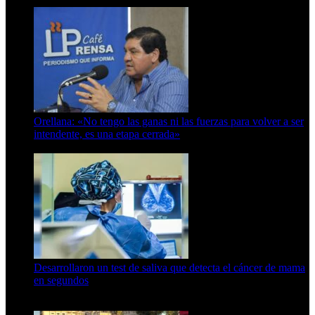
6 de octubre de 2025
Orellana: «No tengo las ganas ni las fuerzas para volver a ser
intendente, es una etapa cerrada»
6 de abril de 2024
Desarrollaron un test de saliva que detecta el cáncer de mama
en segundos
15 de febrero de 2024