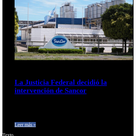
30 de diciembre de 2025
0
182
La Justicia Federal decidió la
intervención de Sancor
Designó un coadministrador por el agravamiento de su crisis.
El juez del concurso dispuso una coadministración judicial
sobre la histórica…
Leer más »
Texto