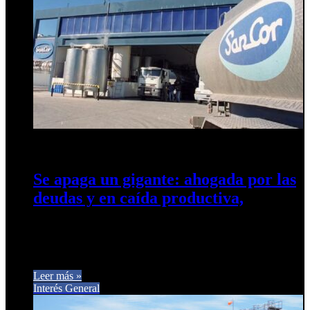
16 de abril de 2026
0
13
Se apaga un gigante: ahogada por las
deudas y en caída productiva,
Ahora SanCor pidió su propia quiebra. La cúpula de la
empresa reconoció una deuda de al menos u$s120 millones
y…
Leer más »
Interés General