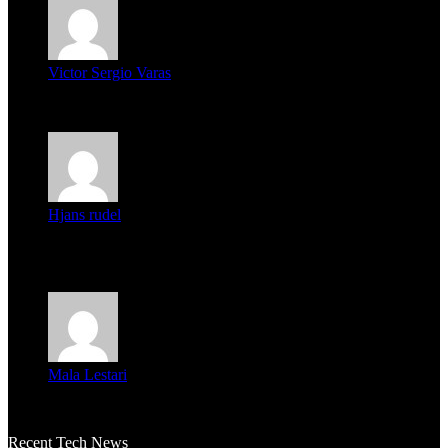
Victor Sergio Varas
Parece que los jóvenes la tienen clara, la dirigencia caduca...
Hjans rudel
Averigüen además del guardia que murió (mejor dicho que él
m...
Mala Lestari
La historia de Salvador realmente toca el corazón. Es increí...
Recent Tech News