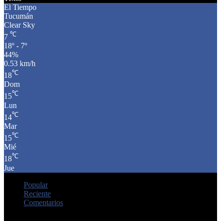
El Tiempo
Tucumán
Clear Sky
℃
7
18º - 7º
44%
0.53 km/h
℃
18
Dom
℃
15
Lun
℃
14
Mar
℃
15
Mié
℃
18
Jue
Popular
Reciente
Comentarios