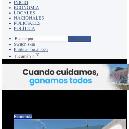
INICIO
ECONOMÍA
LOCALES
NACIONALES
POLICIALES
POLÍTICA
Buscar por
Switch skin
Publicación al azar
℃
Tucumán
7
SANCOR
Economía