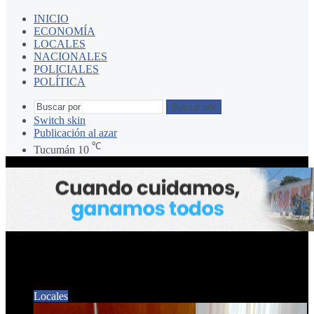
INICIO
ECONOMÍA
LOCALES
NACIONALES
POLICIALES
POLÍTICA
Buscar por
Switch skin
Publicación al azar
℃
Tucumán
10
Unificación de jurisdicciones
Locales