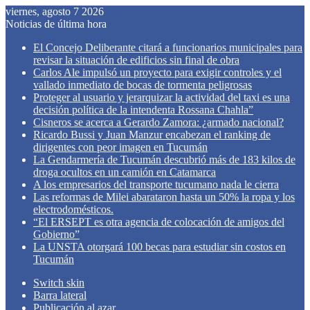
viernes, agosto 7 2026
Noticias de última hora
El Concejo Deliberante citará a funcionarios municipales para
revisar la situación de edificios sin final de obra
Carlos Ale impulsó un proyecto para exigir controles y el
vallado inmediato de bocas de tormenta peligrosas
Proteger al usuario y jerarquizar la actividad del taxi es una
decisión política de la intendenta Rossana Chahla”
Cisneros se acerca a Gerardo Zamora: ¿armado nacional?
Ricardo Bussi y Juan Manzur encabezan el ranking de
dirigentes con peor imagen en Tucumán
La Gendarmería de Tucumán descubrió más de 183 kilos de
droga ocultos en un camión en Catamarca
A los empresarios del transporte tucumano nada le cierra
Las reformas de Milei abarataron hasta un 50% la ropa y los
electrodomésticos.
“El ERSEPT es otra agencia de colocación de amigos del
Gobierno”
La UNSTA otorgará 100 becas para estudiar sin costos en
Tucumán
Switch skin
Barra lateral
Publicación al azar