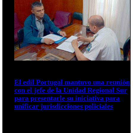
12 de abril de 2024
0
595
El edil Portugal mantuvo una reuniòn
con el jefe de la Unidad Regional Sur
para presentarle su iniciativa para
unificar jurisdicciones policiales
El concejal Nelson Portugal mantuvo una reunión con el Jefe
de la Unidad Regional Sur, el comisario mayor Marcos
Barros…