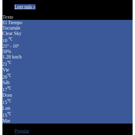
Leer más »
Texto
El Tiempo
Tucumán
Clear Sky
℃
10
21º - 10º
50%
1.28 km/h
℃
21
Vie
℃
20
Sáb
℃
17
Dom
℃
15
Lun
℃
15
Mar
Popular