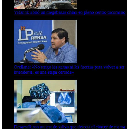
Yafanni: abrió un megabazar chino en pleno centro tucumano
6 de octubre de 2025
Orellana: «No tengo las ganas ni las fuerzas para volver a ser
intendente, es una etapa cerrada»
6 de abril de 2024
Desarrollaron un test de saliva que detecta el cáncer de mama