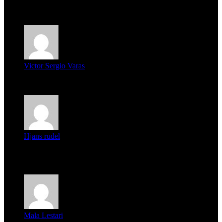
mi unica pregunta es: el pueblo de famaillá a quien habrá vo...
Victor Sergio Varas
Parece que los jóvenes la tienen clara, la dirigencia caduca...
Hjans rudel
Averigüen además del guardia que murió (mejor dicho que él
m...
Mala Lestari