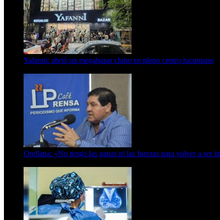
Yafanni: abrió un megabazar chino en pleno centro tucumano
6 de octubre de 2025
Orellana: «No tengo las ganas ni las fuerzas para volver a ser i
6 de abril de 2024