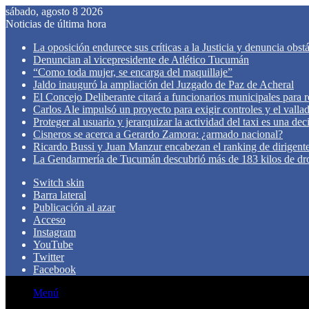
sábado, agosto 8 2026
Noticias de última hora
La oposición endurece sus críticas a la Justicia y denuncia obst
Denuncian al vicepresidente de Atlético Tucumán
“Como toda mujer, se encarga del maquillaje”
Jaldo inauguró la ampliación del Juzgado de Paz de Acheral
El Concejo Deliberante citará a funcionarios municipales para rev
Carlos Ale impulsó un proyecto para exigir controles y el valla
Proteger al usuario y jerarquizar la actividad del taxi es una de
Cisneros se acerca a Gerardo Zamora: ¿armado nacional?
Ricardo Bussi y Juan Manzur encabezan el ranking de dirigen
La Gendarmería de Tucumán descubrió más de 183 kilos de dr
Switch skin
Barra lateral
Publicación al azar
Acceso
Instagram
YouTube
Twitter
Facebook
Menú