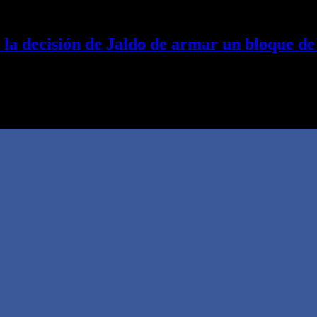
la decisión de Jaldo de armar un bloque de
lató cómo es su vida fuera de la función pública…