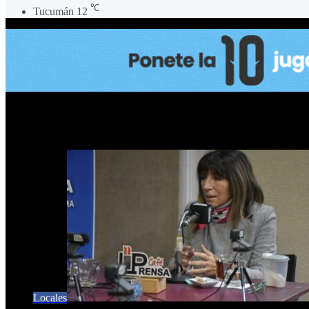
℃
Tucumán
12
Universidad San Pablo T
Locales