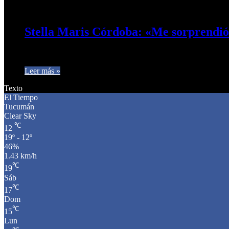
19 de mayo de 2024
0
510
Stella Maris Córdoba: «Me sorprendió 
La doctora Stella Maris Córdoba en diálogo con Café Prensa re
Leer más »
Texto
El Tiempo
Tucumán
Clear Sky
℃
12
19º - 12º
46%
1.43 km/h
℃
19
Sáb
℃
17
Dom
℃
15
Lun