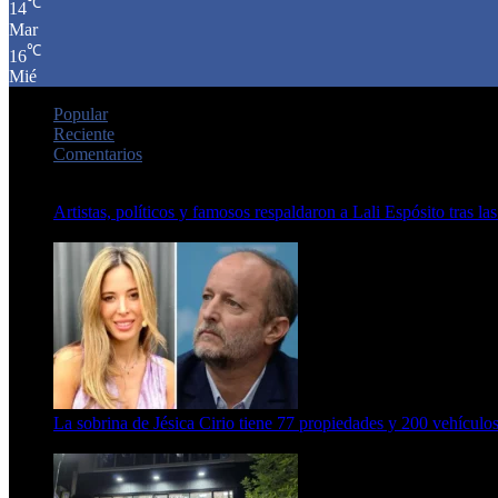
℃
14
Mar
℃
16
Mié
Popular
Reciente
Comentarios
Artistas, políticos y famosos respaldaron a Lali Espósito tras las
15 de febrero de 2024
La sobrina de Jésica Cirio tiene 77 propiedades y 200 vehículos
23 de septiembre de 2025