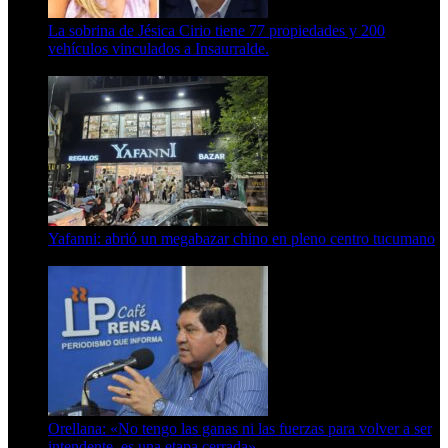
La sobrina de Jésica Cirio tiene 77 propiedades y 200
vehículos vinculados a Insaurralde.
23 de septiembre de 2025
Yafanni: abrió un megabazar chino en pleno centro tucumano
6 de octubre de 2025
Orellana: «No tengo las ganas ni las fuerzas para volver a ser
intendente, es una etapa cerrada»