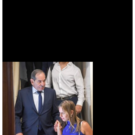
menos eso manifestaba», confío Mizrahi adelante del Tribunal Oral
en lo Criminal (TOC) N° 29, a cargo del juez Juan María Ramos
Padilla.
«Al principio estaba bien, era una mujer muy divertida, predispuesta
y siempre de buen humor», recordó sobre el tiempo que
compartieron recorridas, actos y actividades de campaña.
La víctima conoció a Mizrahi mientras los dos trabajaban para el
senador, que pretendía disputar la gobernación de Tucumán a Juan
Luis Manzur.