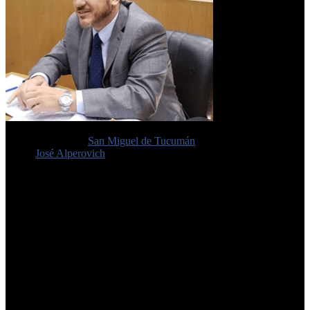
Un ex-concejal de
San Miguel de Tucumán
declaró en el juicio
contra
José Alperovich
(71),
acusado de abuso sexual
. David
Mizrahi (46) tuvo una relación extramatrimonial con la víctima,
sobrina del ex gobernador de Tucumán y ex senador durante la
campaña previa a las elecciones de 2019.
Mizrahi entró a la sala de audiencias donde declaró por más de dos
horas y colgó su tapado en una baranda. Pidió, en reiteradas
oportunidades, hablar sin la presencia del público en la sala y, ante la
negativa, empezó con su testimonio.0987wa<
Según reconoció Mizrahi en el juicio, durante los ocho meses que
habrían mantenido una relación, la joven tuvo un
«deterioro físico
y de salud»
. «Había bajado mucho de peso y se le caían las uñas, al