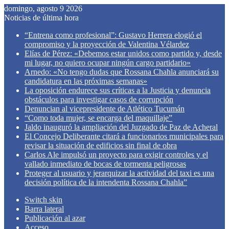
domingo, agosto 9 2026
Noticias de última hora
“Entrena como profesional”: Gustavo Herrera elogió el
compromiso y la proyección de Valentina Vélardez
Elías de Pérez: «Debemos estar unidos como partido y, desde
mi lugar, no quiero ocupar ningún cargo partidario»
Arnedo: «No tengo dudas que Rossana Chahla anunciará su
candidatura en las próximas semanas»
La oposición endurece sus críticas a la Justicia y denuncia
obstáculos para investigar casos de corrupción
Denuncian al vicepresidente de Atlético Tucumán
“Como toda mujer, se encarga del maquillaje”
Jaldo inauguró la ampliación del Juzgado de Paz de Acheral
El Concejo Deliberante citará a funcionarios municipales para
revisar la situación de edificios sin final de obra
Carlos Ale impulsó un proyecto para exigir controles y el
vallado inmediato de bocas de tormenta peligrosas
Proteger al usuario y jerarquizar la actividad del taxi es una
decisión política de la intendenta Rossana Chahla”
Switch skin
Barra lateral
Publicación al azar
Acceso