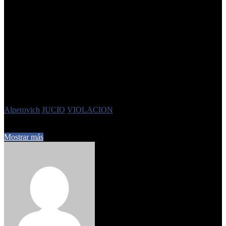
Respecto de su renuncia, recordó que «fue muy cerca del final de la
campaña,
15 o 20 días antes, que ella decidió irse
» y se lo
comunicó «en una charla en la que dijo que decidió irse, que no
podía sobrellevar la campaña»
«Me acerqué a habler con ella, la vi agotada y desmejorada. Me dijo
que estaba agotada, que esto la sobrepasaba y que iba a renunciar y
que lo haría con el
acompañamiento de un psicólogo»
, refirió. Sin
embargo negó recordar los motivos, si conversó con Alperovich
sobre la renuncia y si intentaron retenerla de alguna manera.
Etiquetas
Alperovich
JUCIO
VIOLACION
16 de abril de 2024
0
511
5 minutos de lectura
Mostrar más