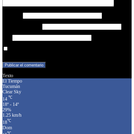
Nombre
*
Correo electrónico
*
Web
Guarda mi nombre, correo electrónico y web en este navegador
para la próxima vez que comente.
Texto
El Tiempo
Tucumán
Clear Sky
℃
14
18º - 14º
29%
1.25 km/h
℃
18
Dom
℃