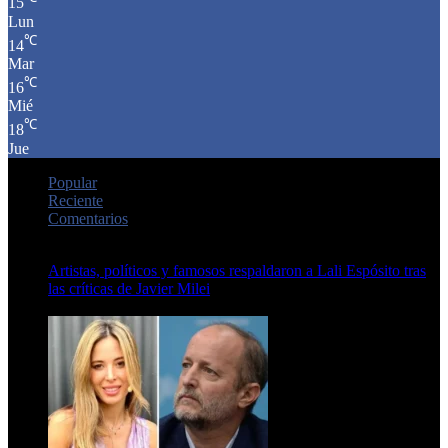
15
Lun
℃
14
Mar
℃
16
Mié
℃
18
Jue
Popular
Reciente
Comentarios
Artistas, políticos y famosos respaldaron a Lali Espósito tras
las críticas de Javier Milei
15 de febrero de 2024