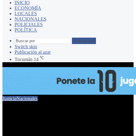
INICIO
ECONOMÍA
LOCALES
NACIONALES
POLICIALES
POLÍTICA
Buscar por
Switch skin
Publicación al azar
℃
Tucumán
14
Justicia
Nacionales
“Me dijo ‘José me violó’”
16 de abril de 2024
0
511
5 minutos de lectura