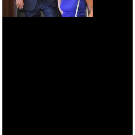
Posteriormente y, luego de que perdiera las elecciones
provinciales,
Mizrahi dejó el espacio político de Alperovich para
sumarse a las filas de Manzur
, gobernador de Tucumán entre
2015 y 2023. Desde entonces, según testigos del entorno de
Alperovich, son «enemigos políticos».
«Un día ella me citó, nos reunimos en mí departamento, y me
dijo
‘José me violó’
. Me dejó sin palabras porque no me lo
esperaba, nunca me lo hubiera esperado. Le pedí que se apoyara en
su papá, que se asesorara bien, que no actuara de una manera
impulsiva. Que se pusiera fuerte», recordó sobre la conversación en
la que le contó lo que había vivido. También que el padre de la
víctima, antes de ese encuentro, se había comunicado con él para
pedirle «ayuda porque veía muy mal a su hija».
Mizrahi, además, hizo referencia a su relación laboral con
Alperovich a quién definió como «difícil» y que «puteaba (sic) a
todos cuando las cosas no salían como esperaba».
En particular y, para ejemplificar, recordó una semana posterior a la
entrevista de Alperovich en el noticiero matutino del diario
La