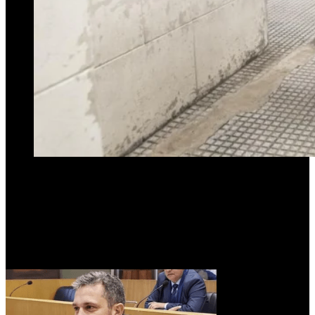
Juicio contra Alperovich por abuso sexual:
Un ex compañero de trabajo que mantuvo una relación
extramatrimonial con la víctima dio detalles al Tribunal sobre cómo
se enteró de la denuncia. Se trata de David Mizrahi, quien fue asesor
del ex gobernador y senador, pero luego pasó al bando de su rival,
Juan Manzur.