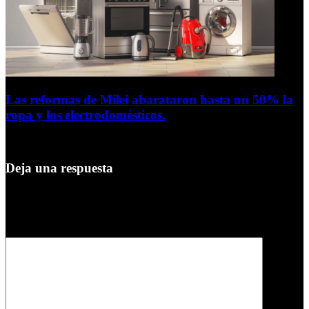
Las reformas de Milei abarataron hasta un 50% la
ropa y los electrodomésticos.
5 de agosto de 2026
Deja una respuesta
Tu dirección de correo electrónico no será publicada.
Los campos
obligatorios están marcados con
*
Comentario
*