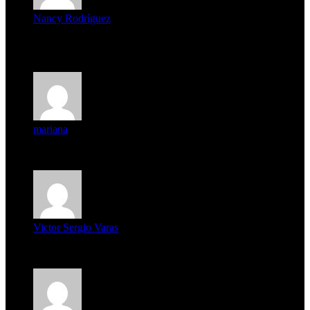
Nancy Rodríguez
Deseo ser parte de este hermoso programa,con muchas
expectat...
mariana
mi unica pregunta es: el pueblo de famaillá a quien habrá vo...
Victor Sergio Varas
Parece que los jóvenes la tienen clara, la dirigencia caduca...