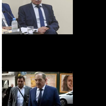
Se espera que los alegatos comiencen el próximo 3 de junio.
La causa se inició con la denuncia de una sobrina del exsenador, quie
detención solicitada para tres testigos por presunto falso testimonio.
Además, se reveló un llamado de
Alperovich
a un familiar de la den
juicio, como el de
María Tránsito Urueña Russo
y
Juan Luis Lai