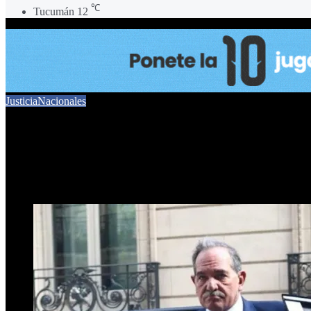
℃
Tucumán
12
Justicia
Nacionales
Caso Alperovich: el fiscal pi
24 de mayo de 2024
0
482
1 minuto de lectura