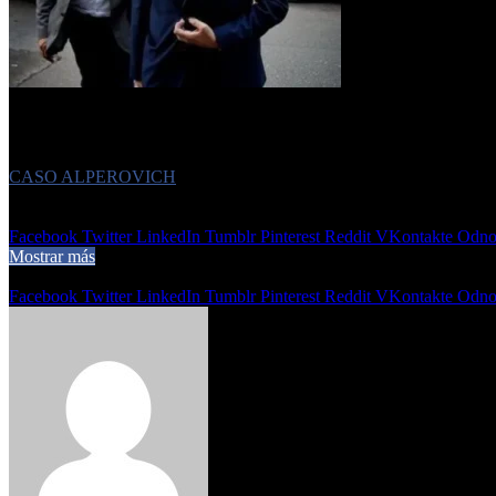
El desenlace del juicio podría definirse tras la audiencia de este jueve
Etiquetas
CASO ALPEROVICH
24 de mayo de 2024
0
482
1 minuto de lectura
Facebook
Twitter
LinkedIn
Tumblr
Pinterest
Reddit
VKontakte
Odnok
Mostrar más
Compartir
Facebook
Twitter
LinkedIn
Tumblr
Pinterest
Reddit
VKontakte
Odnok