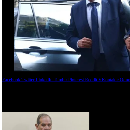
Facebook
Twitter
LinkedIn
Tumblr
Pinterest
Reddit
VKontakte
Odnok
Cuatro testigos, entre ellos un exmozo de la Casa de Gobierno tucuman
El juicio contra José Alperovich, exgobernador de
Tucumán
, por den
solicitó la detención de tres personas por «falso testimonio».