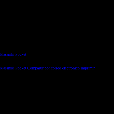
s, con la posibilidad de iniciar los alegatos o concluir con los testimon
lassniki
Pocket
lassniki
Pocket
Compartir por correo electrónico
Imprimir