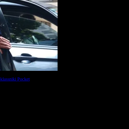
lassniki
Pocket
a, un empresario y el chofer del exsenador, son parte de la audiencia d
uncias de abusos sexuales, está cerca de su conclusión tras cuatro meses 