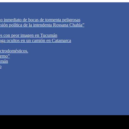
do inmediato de bocas de tormenta peligrosas
cisión política de la intendenta Rossana Chahla”
tes con peor imagen en Tucumán
oga ocultos en un camión en Catamarca
ectrodomésticos.
ierno”
cumán
o