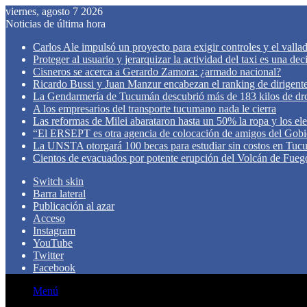
viernes, agosto 7 2026
Noticias de última hora
Carlos Ale impulsó un proyecto para exigir controles y el valla
Proteger al usuario y jerarquizar la actividad del taxi es una de
Cisneros se acerca a Gerardo Zamora: ¿armado nacional?
Ricardo Bussi y Juan Manzur encabezan el ranking de dirigen
La Gendarmería de Tucumán descubrió más de 183 kilos de dr
A los empresarios del transporte tucumano nada le cierra
Las reformas de Milei abarataron hasta un 50% la ropa y los el
“El ERSEPT es otra agencia de colocación de amigos del Gob
La UNSTA otorgará 100 becas para estudiar sin costos en Tu
Cientos de evacuados por potente erupción del Volcán de Fueg
Switch skin
Barra lateral
Publicación al azar
Acceso
Instagram
YouTube
Twitter
Facebook
Menú