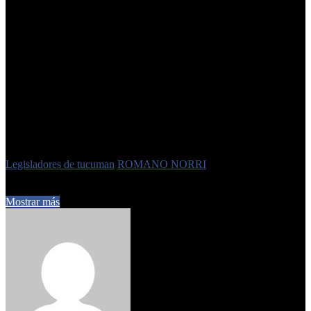
Según el parlamentario radical, este proyecto aborda estos desafíos
de manera innovadora y efectiva.
“Se trata de una red de
tranqueras equipadas con tecnología de avanzada que permite
la monitorización y comunicación en tiempo real. Esto no solo
mejora la seguridad de las propiedades rurales, sino tambien
facilita la respuesta rápida en situaciones de emergencia”,
agregó.
El programa, de ser aprobado, tiene como objetivo trabajar con GPS
para referenciar todas las tranqueras, otorgándole una chapa patente
para poder vincularlas con todos los servicios de emergencia.
El proyecto fue acompañado con las firmas de los
legisladores José
Cano, Raquel Nievas y Manuel Courel.
Etiquetas
Legisladores de tucuman
ROMANO NORRI
3 de julio de 2024
0
411
1 minuto de lectura
Mostrar más