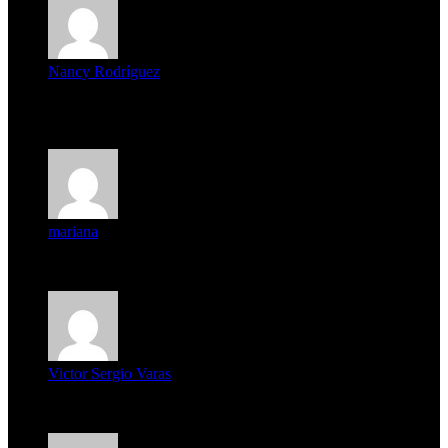
Nancy Rodríguez
Deseo ser parte de este hermoso programa,con muchas
expectat...
mariana
mi unica pregunta es: el pueblo de famaillá a quien habrá vo...
Victor Sergio Varas
Parece que los jóvenes la tienen clara, la dirigencia caduca...