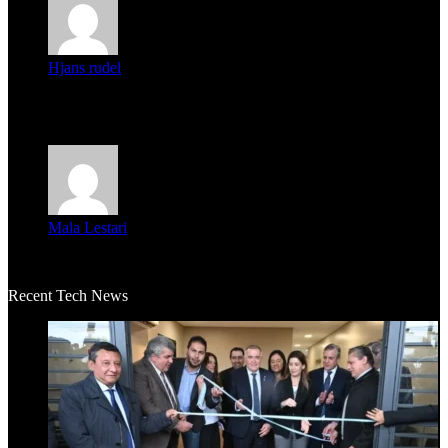
Hjans rudel
Averigüen además del guardia que murió (mejor dicho que él
m...
Mala Lestari
La historia de Salvador realmente toca el corazón. Es increí...
Recent Tech News