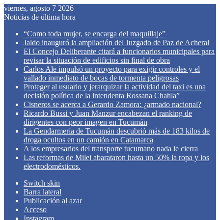
viernes, agosto 7 2026
Noticias de última hora
“Como toda mujer, se encarga del maquillaje”
Jaldo inauguró la ampliación del Juzgado de Paz de Acheral
El Concejo Deliberante citará a funcionarios municipales para
revisar la situación de edificios sin final de obra
Carlos Ale impulsó un proyecto para exigir controles y el
vallado inmediato de bocas de tormenta peligrosas
Proteger al usuario y jerarquizar la actividad del taxi es una
decisión política de la intendenta Rossana Chahla”
Cisneros se acerca a Gerardo Zamora: ¿armado nacional?
Ricardo Bussi y Juan Manzur encabezan el ranking de
dirigentes con peor imagen en Tucumán
La Gendarmería de Tucumán descubrió más de 183 kilos de
droga ocultos en un camión en Catamarca
A los empresarios del transporte tucumano nada le cierra
Las reformas de Milei abarataron hasta un 50% la ropa y los
electrodomésticos.
Switch skin
Barra lateral
Publicación al azar
Acceso
Instagram