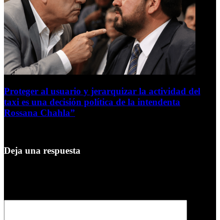
Proteger al usuario y jerarquizar la actividad del
taxi es una decisión política de la intendenta
Rossana Chahla”
6 de agosto de 2026
Deja una respuesta
Tu dirección de correo electrónico no será publicada.
Los campos
obligatorios están marcados con
*
Comentario
*