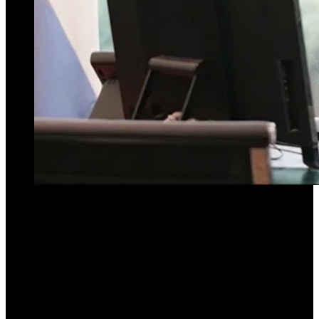
El legislador Agustín Romano Norri presentó un proyecto de
tranqueras conectadas, con el objetivo de mejorar la seguridad en las
zonas rurales de la provincia.
Según la iniciativa presentada en la Legislatura, el Ministerio de
Seguridad
será la autoridad de aplicación
Esta iniciativa es un paso vital para la mejora de las seguridad, la
conectividad y a calidad de vida en nuestras comunidades rurales,
las cuales enfrentan desafíos significativos, especialmente en
términos de seguridad y conectividad”, argumentó el legislador.