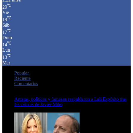
℃
20
Vie
℃
19
Sáb
℃
17
Dom
℃
14
Lun
℃
13
Mar
Popular
Reciente
Comentarios
Artistas, políticos y famosos respaldaron a Lali Espósito tras
las críticas de Javier Milei
15 de febrero de 2024