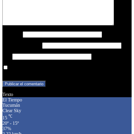
Nombre
*
Correo electrónico
*
Web
Guarda mi nombre, correo electrónico y web en este navegador
para la próxima vez que comente.
Texto
El Tiempo
Tucumán
Clear Sky
℃
15
20º - 15º
37%
2.22 km/h