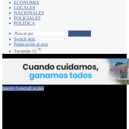
ECONOMÍA
LOCALES
NACIONALES
POLICIALES
POLÍTICA
Buscar por
Switch skin
Publicación al azar
℃
Tucumán
15
Interés General
Locales
Impulsan un proyecto para
mejorar la seguridad en
zonas rurales