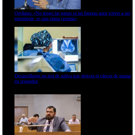
Orellana: «No tengo las ganas ni las fuerzas para volver a ser
intendente, es una etapa cerrada»
6 de abril de 2024
Desarrollaron un test de saliva que detecta el cáncer de mama
en segundos
15 de febrero de 2024