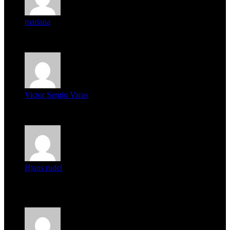
mariana
mi unica pregunta es: el pueblo de famaillá a quien habrá vo...
Victor Sergio Varas
Parece que los jóvenes la tienen clara, la dirigencia caduca...
Hjans rudel
Averigüen además del guardia que murió (mejor dicho que él
m...