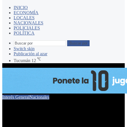
INICIO
ECONOMÍA
LOCALES
NACIONALES
POLICIALES
POLÍTICA
Buscar por
Switch skin
Publicación al azar
℃
Tucumán
12
Interés General
Nacionales
Quieren derogar la
restitución del impuesto a