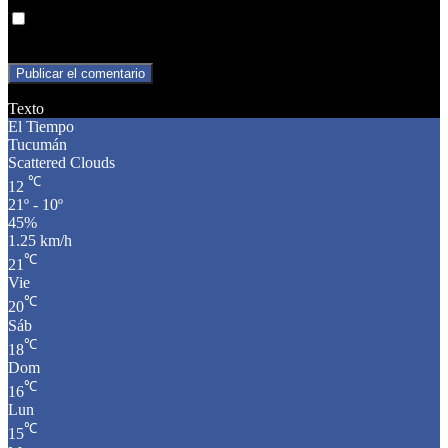
Guarda mi nombre, correo electrónico y web en este navegador
para la próxima vez que comente.
Texto
El Tiempo
Tucumán
Scattered Clouds
℃
12
21º - 10º
45%
1.25 km/h
℃
21
Vie
℃
20
Sáb
℃
18
Dom
℃
16
Lun
℃
15