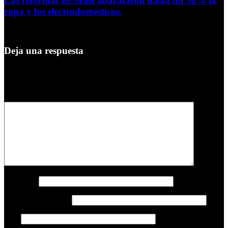
Las reformas de Milei abarataron hasta un 50% la
ropa y los electrodomésticos.
5 de agosto de 2026
Deja una respuesta
Tu dirección de correo electrónico no será publicada.
Los campos
obligatorios están marcados con
*
Comentario
*
Nombre
*
Correo electrónico
*
Web