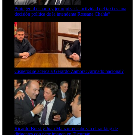
Proteger al usuario y jerarquizar la actividad del taxi es una
decisión política de la intendenta Rossana Chahla”
6 de agosto de 2026
Cisneros se acerca a Gerardo Zamora: ¿armado nacional?
6 de agosto de 2026
Ricardo Bussi y Juan Manzur encabezan el ranking de
dirigentes con peor imagen en Tucumán