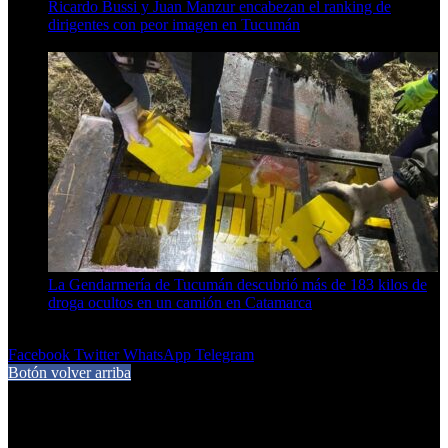
Ricardo Bussi y Juan Manzur encabezan el ranking de
dirigentes con peor imagen en Tucumán
6 de agosto de 2026
La Gendarmería de Tucumán descubrió más de 183 kilos de
droga ocultos en un camión en Catamarca
6 de agosto de 2026
Facebook
Twitter
WhatsApp
Telegram
Botón volver arriba