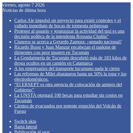
viernes, agosto 7 2026
Noticias de última hora
Carlos Ale impulsó un proyecto para exigir controles y el
vallado inmediato de bocas de tormenta peligrosas
Proteger al usuario y jerarquizar la actividad del taxi es una
decisión política de la intendenta Rossana Chahla”
Cisneros se acerca a Gerardo Zamora: ¿armado nacional?
Ricardo Bussi y Juan Manzur encabezan el ranking de
dirigentes con peor imagen en Tucumán
La Gendarmería de Tucumán descubrió más de 183 kilos de
droga ocultos en un camión en Catamarca
A los empresarios del transporte tucumano nada le cierra
Las reformas de Milei abarataron hasta un 50% la ropa y los
electrodomésticos.
“El ERSEPT es otra agencia de colocación de amigos del
Gobierno”
La UNSTA otorgará 100 becas para estudiar sin costos en
Tucumán
Cientos de evacuados por potente erupción del Volcán de
Fuego
Switch skin
Barra lateral
Publicación al azar