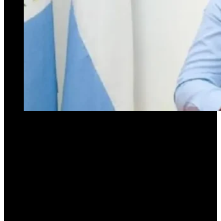
La iniciativa es promovida por el diputado patagónico Osvaldo
Llancafilo, que recordó que ese tema fue la única disidencia que
plantearon respecto de la Ley Bases y el Paquete Fiscal.
Con el fuerte interés de muchas provincias en restituir el impuesto a
las Ganancias para la cuarta categoría, el Gobierno reglamentó esta
semana ese ítem que figura en la Ley de Medidas Fiscales Paliativas
y Relevantes aprobada recientemente por el Congreso de la Nación.
Previsiblemente surgieron numerosos planteos contra esa medida y
particularmente acaba de presentarse un proyecto que directamente