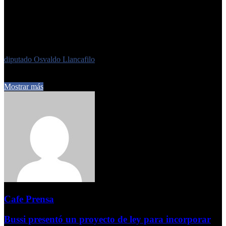
de buscar un punto intermedio para la aplicación del 22% de zona
desfavorable para el caso de la Patagonia”, señaló, en sintonía con lo
que se había planteado en el texto del paquete fiscal que llegó al
recinto en el Senado, donde finalmente se rechazó todo el capítulo.
Etiquetas
diputado Osvaldo Llancafilo
24 de julio de 2024
0
396
2 minutos de lectura
Mostrar más
Cafe Prensa
Bussi presentó un proyecto de ley para incorporar