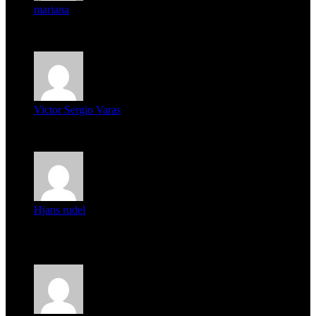
mariana
mi unica pregunta es: el pueblo de famaillá a quien habrá vo...
Victor Sergio Varas
Parece que los jóvenes la tienen clara, la dirigencia caduca...
Hjans rudel
Averigüen además del guardia que murió (mejor dicho que él
m...