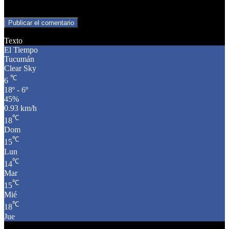
para la próxima vez que comente.
Texto
El Tiempo
Tucumán
Clear Sky
℃
6
18º - 6º
45%
0.93 km/h
℃
18
Dom
℃
15
Lun
℃
14
Mar
℃
15
Mié
℃
18
Jue