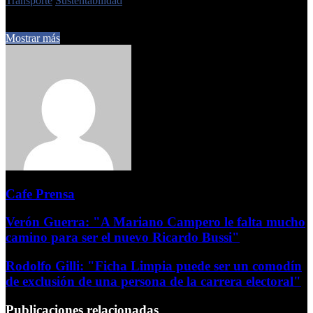
Transporte
Sustentabilidad
10 de agosto de 2024
0
499
1 minuto de lectura
Mostrar más
Cafe Prensa
Verón Guerra: "A Mariano Campero le falta mucho
camino para ser el nuevo Ricardo Bussi"
Rodolfo Gilli: "Ficha Limpia puede ser un comodín
de exclusión de una persona de la carrera electoral"
Publicaciones relacionadas