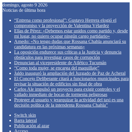
domingo, agosto 9 2026
Noticias de última hora
“Entrena como profesional”: Gustavo Herrera elogió el
compromiso y la proyección de Valentina Vélardez
Elías de Pérez: «Debemos estar unidos como partido y, desde
mi lugar, no quiero ocupar ningún cargo partidario»
Arnedo: «No tengo dudas que Rossana Chahla anunciará su
candidatura en las próximas semanas»
La oposición endurece sus críticas a la Justicia y denuncia
obstáculos para investigar casos de corrupción
Denuncian al vicepresidente de Atlético Tucumán
“Como toda mujer, se encarga del maquillaje”
Jaldo inauguró la ampliación del Juzgado de Paz de Acheral
El Concejo Deliberante citará a funcionarios municipales para
revisar la situación de edificios sin final de obra
Carlos Ale impulsó un proyecto para exigir controles y el
vallado inmediato de bocas de tormenta peligrosas
Proteger al usuario y jerarquizar la actividad del taxi es una
decisión política de la intendenta Rossana Chahla”
Switch skin
Barra lateral
Publicación al azar
Acceso