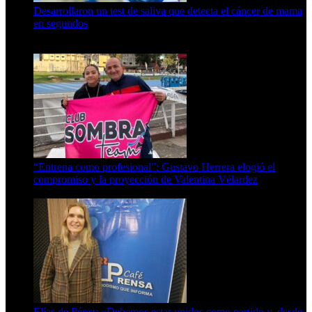
Desarrollaron un test de saliva que detecta el cáncer de mama
en segundos
15 de febrero de 2024
“Entrena como profesional”: Gustavo Herrera elogió el
compromiso y la proyección de Valentina Vélardez
8 de agosto de 2026
Elías de Pérez: «Debemos estar unidos como partido y, desde