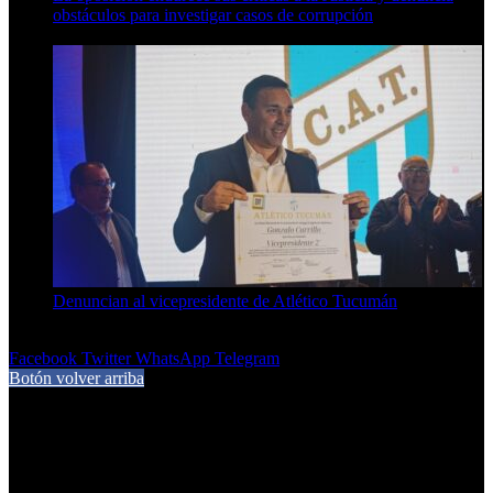
obstáculos para investigar casos de corrupción
7 de agosto de 2026
Denuncian al vicepresidente de Atlético Tucumán
7 de agosto de 2026
Facebook
Twitter
WhatsApp
Telegram
Botón volver arriba