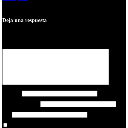
7 de agosto de 2026
Deja una respuesta
Tu dirección de correo electrónico no será publicada.
Los campos
obligatorios están marcados con
*
Comentario
*
Nombre
*
Correo electrónico
*
Web
Guarda mi nombre, correo electrónico y web en este navegador