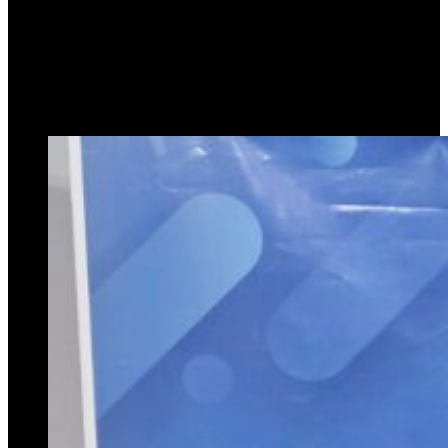
ningún aumento de boleto
de colectivo»
10 de agosto de 2024
0
499
1 minuto de lectura