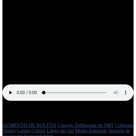
El concejal de Libres del Sur
Gastón Gómez
en diálogo con Café
Prensa se refirió a los proyectos en los que está trabajando. Por un
lado, detalló su iniciativa recientemente aprobada «Cubiertas
Verdes», la cual busca contrarrestar las islas de calor y promover la
biodiversidad en los edificios municipales y no estatales.
Por otro lado, también detalló su proyecto para adecuar las
condiciones de algunos comercios para adultos mayores para lograr
una ciudad «más amigable». Finalmente, se refirió a la situación del
transporte y a la posibilidad de un pedido aumento del boleto de
colectivo. En este sentido, el edil respondió que si a los empresarios
«no les da ganancias que se dediquen a otro rubro». Además,
adelantó que, ante una eventual solicitud de incremento de boleto, él
no votará en favor del mismo.
Etiquetas
AUMENTO DE BOLETO
Concejo Deliberante de SMT
Cubiertas
Verdes
Gastón Gómez
Libres del Sur
Medio Ambiente
Servicio de