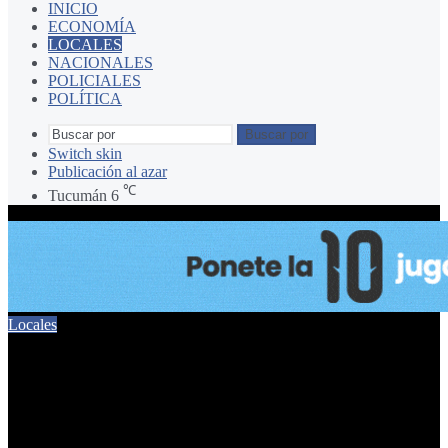
INICIO
ECONOMÍA
LOCALES
NACIONALES
POLICIALES
POLÍTICA
Buscar por
Switch skin
Publicación al azar
℃
Tucumán
6
Locales
Gómez: «En estas
condiciones no voy a votar