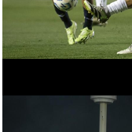
Con este resultado, el equipo de Omar De Felippe conquistó su primer
Estero. El lunes desde las 21 en el estadio Monumental José Fierro, vi
Con este resultado, los de Gustavo Quinteros no pudieron grita
torneo. El partido tendrá lugar en el estadio José Amalfitani el doming