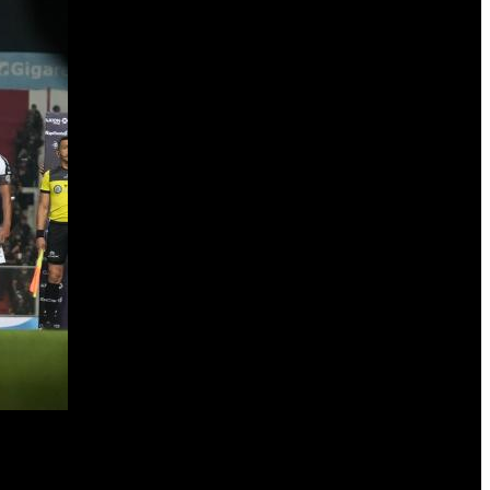
iendo los de Liniers un claro mano a mano en los pies de Maher