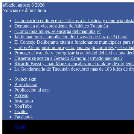
sábado, agosto 8 2026
Noticias de última hora
La oposición endurece sus críticas a la Justicia y denuncia obst
Denuncian al vicepresidente de Atlético Tucumán
“Como toda mujer, se encarga del maquillaje”
Jaldo inauguró la ampliación del Juzgado de Paz de Acheral
El Concejo Deliberante citará a funcionarios municipales para rev
Carlos Ale impulsó un proyecto para exigir controles y el valla
Proteger al usuario y jerarquizar la actividad del taxi es una de
Cisneros se acerca a Gerardo Zamora: ¿armado nacional?
Ricardo Bussi y Juan Manzur encabezan el ranking de dirigen
La Gendarmería de Tucumán descubrió más de 183 kilos de dr
Switch skin
Barra lateral
Publicación al azar
Acceso
Instagram
YouTube
Twitter
Facebook
Menú