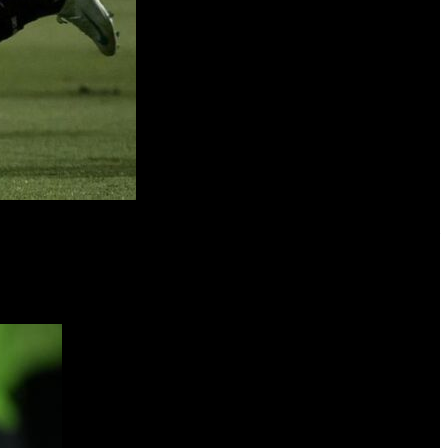
 de América 2025 sellando un hecho histórico para los de Santiago del
er el lunes a Platense, también tendrá posibilidades de conquistar el