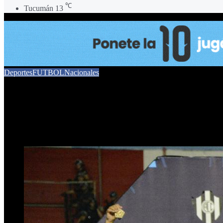
℃
Tucumán
13
Deportes
FUTBOL
Nacionales
Central Córdoba de Santiag
12 de diciembre de 2024
0
258
1 minuto de lectura