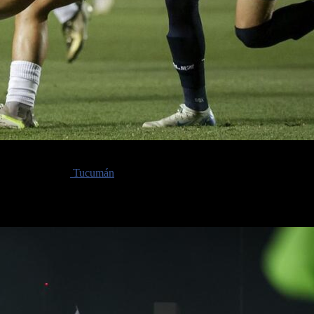
a Copa Argentina y, por si fuera poco, clasificó a la Copa Libertadores
sitará a Atlético
Tucumán
en el cierre de la Liga Profesional de Fútbol.
r «campeón»
y deberán ganarle en la última fecha a Huracán que, de venc
o a las 19.30 horas.