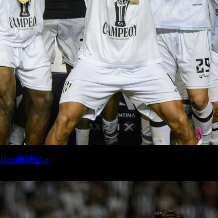
lassniki
Pocket
l Córdoba derrotó 1 a 0 en la final a Vélez Sársfield, en la cancha
a del fútbol argentino y además se clasificó a la Copa Libertadores