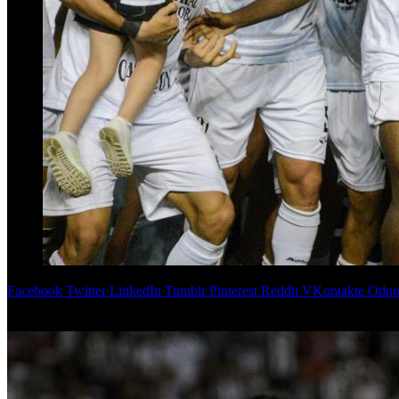
Facebook
Twitter
LinkedIn
Tumblr
Pinterest
Reddit
VKontakte
Odnok
Con gol de Matías Godoy, a los 9 minutos del complemento, Centra
las manos, consigue su primer título oficial en la máxima categorí