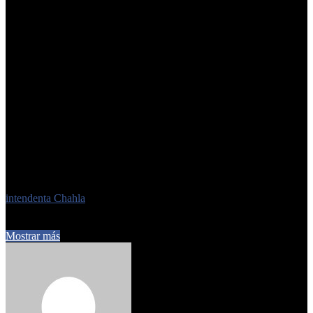
“Esto que hicimos nosotros ahora es una apuesta y una
colaboración a la función y a toda la gestión que está haciendo
la Municipalidad desde todos los funcionarios que competen, y
es un esfuerzo que nosotros hacemos en pos de la gestión y a
mejorar un servicio público que es tan importante para la
ciudadanía”,
enfatizó por su parte Miguel Mitre.
Etiquetas
intendenta Chahla
1 de abril de 2025
0
336
1 minuto de lectura
Mostrar más