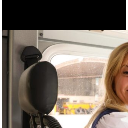
Chahla
destacó que este proceso de renovación se enmarca dentro
de las medidas implementadas por la
Municipalidad de San
Miguel de Tucumán
orientadas al ordenamiento de la movilidad
urbana y a la regularización de la prestación del servicio de
transporte público de pasajeros por parte de los empresarios, con
quienes se entabló una mesa de diálogo desde el inicio de la gestión.