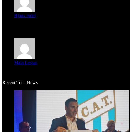
Hjans rudel
Averigüen además del guardia que murió (mejor dicho que él
m...
Mala Lestari
La historia de Salvador realmente toca el corazón. Es increí...
Recent Tech News