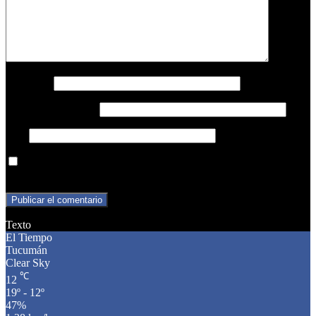
Nombre
*
Correo electrónico
*
Web
Guarda mi nombre, correo electrónico y web en este navegador
para la próxima vez que comente.
Texto
El Tiempo
Tucumán
Clear Sky
℃
12
19º - 12º
47%