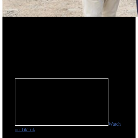
“Estamos con uno de los empresarios del transporte de San Miguel
de Tucumán, Miguel Mitre, quien ha adquirido cuatro unidades
nuevas, 0 Km,
Mercedes Benz
, de colectivos porque necesitamos
mejorar la flota. Vinimos también a conocer su gente, porque es una
gran familia de muchos años”, señaló la jefa municipal, quien estuvo
acompañada por el secretario de
Movilidad Urbana, Benjamín
Nieva.
La intendenta se animó a manejar una de las nuevas unidades,
lo que se reflejó en un video publicado en Tik Tok, que hasta
incluyó una imagen de Franco Colapinto:
Watch
on TikTok