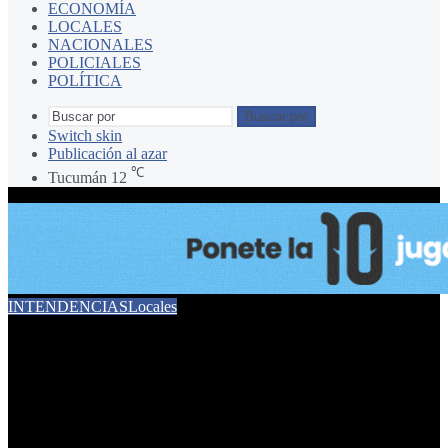
ECONOMÍA
LOCALES
NACIONALES
POLICIALES
POLÍTICA
Buscar por
Switch skin
Publicación al azar
℃
Tucumán
12
INTENDENCIAS
Locales
La intendenta manejó uno
de los nuevos colectivos de
la Línea 8