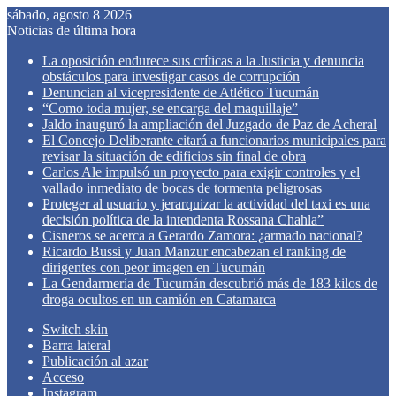
sábado, agosto 8 2026
Noticias de última hora
La oposición endurece sus críticas a la Justicia y denuncia
obstáculos para investigar casos de corrupción
Denuncian al vicepresidente de Atlético Tucumán
“Como toda mujer, se encarga del maquillaje”
Jaldo inauguró la ampliación del Juzgado de Paz de Acheral
El Concejo Deliberante citará a funcionarios municipales para
revisar la situación de edificios sin final de obra
Carlos Ale impulsó un proyecto para exigir controles y el
vallado inmediato de bocas de tormenta peligrosas
Proteger al usuario y jerarquizar la actividad del taxi es una
decisión política de la intendenta Rossana Chahla”
Cisneros se acerca a Gerardo Zamora: ¿armado nacional?
Ricardo Bussi y Juan Manzur encabezan el ranking de
dirigentes con peor imagen en Tucumán
La Gendarmería de Tucumán descubrió más de 183 kilos de
droga ocultos en un camión en Catamarca
Switch skin
Barra lateral
Publicación al azar
Acceso
Instagram