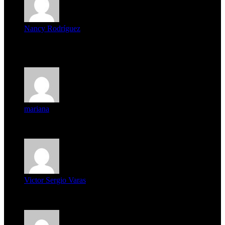
Nancy Rodríguez
Deseo ser parte de este hermoso programa,con muchas
expectat...
mariana
mi unica pregunta es: el pueblo de famaillá a quien habrá vo...
Victor Sergio Varas
Parece que los jóvenes la tienen clara, la dirigencia caduca...