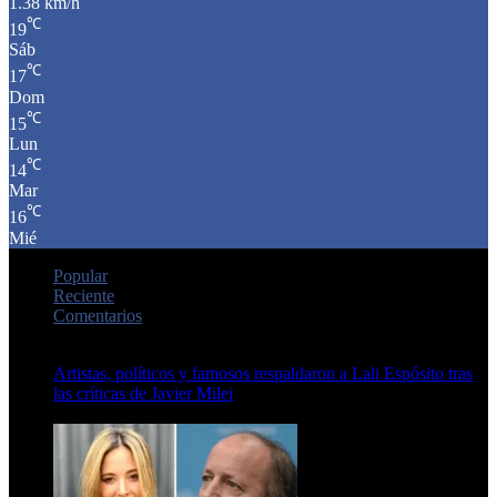
1.38 km/h
℃
19
Sáb
℃
17
Dom
℃
15
Lun
℃
14
Mar
℃
16
Mié
Popular
Reciente
Comentarios
Artistas, políticos y famosos respaldaron a Lali Espósito tras
las críticas de Javier Milei
15 de febrero de 2024