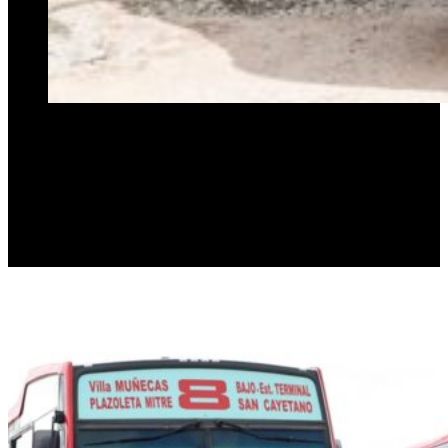
“Esta es una inversión importante que ha hecho otro
empresario más del transporte de Tucumán. Estas son las cosas
que necesitamos, que pedimos del primer día y que hoy se están
cumpliendo”. Así se expresó la intendenta Rossana Chahla,
durante la visita a los galpones de la empresa de la línea 8 de
transporte urbano público de pasajeros, que incorporó cuatro
modernas unidades con aire acondicionado a su flota de
colectivos.