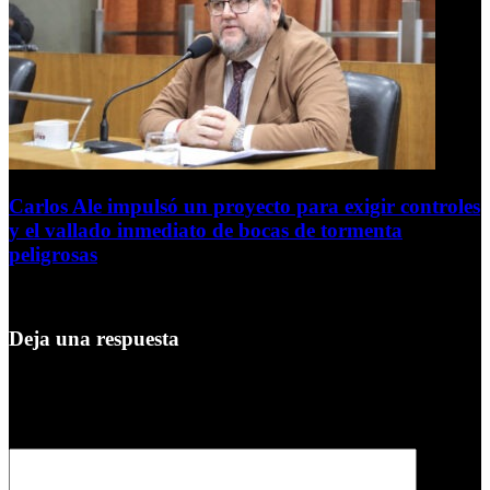
Carlos Ale impulsó un proyecto para exigir controles
y el vallado inmediato de bocas de tormenta
peligrosas
6 de agosto de 2026
Deja una respuesta
Tu dirección de correo electrónico no será publicada.
Los campos
obligatorios están marcados con
*
Comentario
*