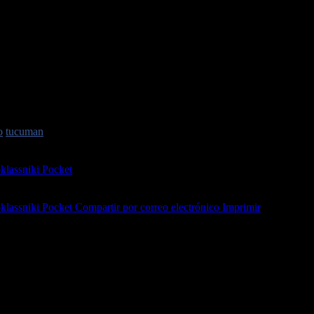
mera, el edil aclaró que se encuentra en política desde 2019. Además, p
ldo Jaldo con un 8 y admitió que le gustaría ser intendente de la ciudad
o
tucuman
lassniki
Pocket
lassniki
Pocket
Compartir por correo electrónico
Imprimir