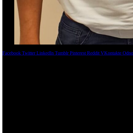
Facebook
Twitter
LinkedIn
Tumblr
Pinterest
Reddit
VKontakte
Odnok
El concejal
Nelson Portugal
se refirió a la situación del peronismo p
otra visión y nuevas ideas». Pero, aclaró que «quienes tienen una may
Además, analizó que dentro del peronismo deben estar «todos juntos, 
Respecto a su desempeño como edil, Portugal destacó que en «la polí
Alejandro Molinuevo. Además, destacó que durante el encuentro dialogar
buena relación, pero poca ejecución, por ahora». «Nos explicó la sit
Finalmente, reflexionó que, si no fuera reelecto tras sus cuatro años 
administración trasparente y clara para los vecinos», cerró.
Ping Pong