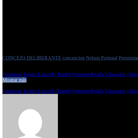
Portugal respondió a una serie de preguntas del Ping Pong. En la pri
nuestro espacio (peronismo)». Finalmente calificó a la gestión de Osva
Etiquetas
CONCEJO DELIBERANTE
concepcion
Nelson Portugal
Peronism
3 de mayo de 2025
0
408
1 minuto de lectura
Facebook
Twitter
LinkedIn
Tumblr
Pinterest
Reddit
VKontakte
Odnok
Mostrar más
Compartir
Facebook
Twitter
LinkedIn
Tumblr
Pinterest
Reddit
VKontakte
Odnok