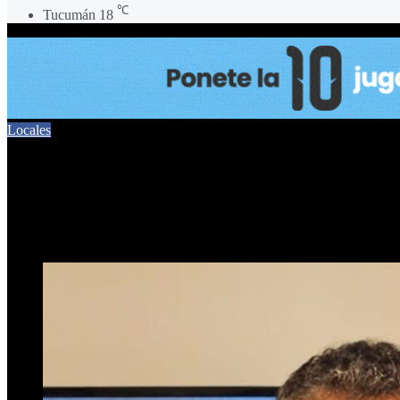
℃
Tucumán
18
Locales
Portugal: «El peronismo tie
3 de mayo de 2025
0
408
1 minuto de lectura