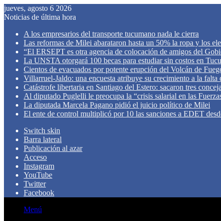
jueves, agosto 6 2026
Noticias de última hora
A los empresarios del transporte tucumano nada le cierra
Las reformas de Milei abarataron hasta un 50% la ropa y los el
“El ERSEPT es otra agencia de colocación de amigos del Gob
La UNSTA otorgará 100 becas para estudiar sin costos en Tu
Cientos de evacuados por potente erupción del Volcán de Fueg
Villarruel-Jaldo: una encuesta atribuye su crecimiento a la falta
Catástrofe libertaria en Santiago del Estero: sacaron tres concej
Al diputado Puglelli le preocupa la “crisis salarial en las Fuer
La diputada Marcela Pagano pidió el juicio político de Milei
El ente de control multiplicó por 10 las sanciones a EDET des
Switch skin
Barra lateral
Publicación al azar
Acceso
Instagram
YouTube
Twitter
Facebook
Menú