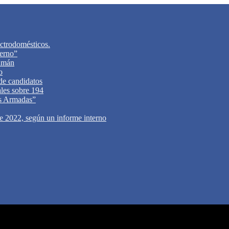
ectrodomésticos.
ierno”
cumán
o
 de candidatos
ales sobre 194
zas Armadas”
de 2022, según un informe interno