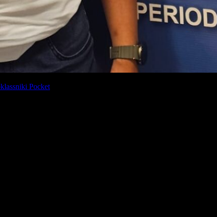
lassniki
Pocket
rovincial y su gestión en el municipio de Concepción. El edil, afirmó que
or trayectoria nos escuchan y se dan cuenta del cambio que hay en polí
ir con un solo candidato y con ello podemos ganar». Pero si hubiese u
tica te reconforta el apoyo de todos los vecinos que ven cómo trabajáb
on sobre las diferentes iniciativas en barrios de la ciudad del sur. En
uación, creo que entre lunes y martes mandarán las máquinas. Segurame
de gestión, su mayor éxito será «poder caminar tranquilo sin que nadie m