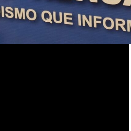
 le gustaría «este más integrado el justicialismo por gente joven con
tica».
na interna, «el que gana conduce y el que pierde acompaña».
amos». También, detalló que mantuvo una reunión con el intendente
 este sentido, aclaró que mantienen con el titular del municipio «una
nte, más adelante ejecutarán las ordenanzas que tendremos»; concluyó.
e señale de que no trabaje ni lleve adelante gestiones». «Con una