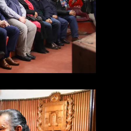
bajando siempre en pos de las vecinas y vecinos de esta ciudad sin impo
zgos», expresó el presidente del cuerpo,
Fernando
Juri
, en la apertura 