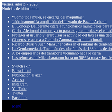
viernes, agosto 7 2026
Noticias de última hora
“Como toda mujer, se encarga del maquillaje”
Jaldo inauguró la ampliación del Juzgado de Paz de Acheral
El Concejo Deliberante citará a funcionarios municipales para rev
Carlos Ale impulsó un proyecto para exigir controles y el valla
Proteger al usuario y jerarquizar la actividad del taxi es una de
Cisneros se acerca a Gerardo Zamora: ¿armado nacional?
Ricardo Bussi y Juan Manzur encabezan el ranking de dirigen
La Gendarmería de Tucumán descubrió más de 183 kilos de dr
A los empresarios del transporte tucumano nada le cierra
Las reformas de Milei abarataron hasta un 50% la ropa y los el
Switch skin
Barra lateral
Publicación al azar
Acceso
Instagram
YouTube
Twitter
Facebook
Menú