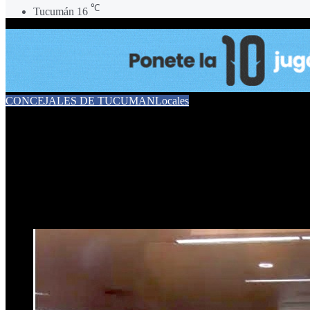
℃
Tucumán
16
CONCEJALES DE TUCUMAN
Locales
El Concejo albergó las jorn
disertantes de nivel interna
24 de julio de 2025
0
396
1 minuto de lectura