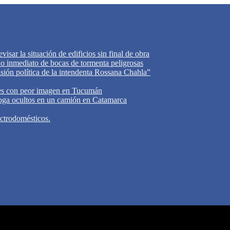
isar la situación de edificios sin final de obra
do inmediato de bocas de tormenta peligrosas
cisión política de la intendenta Rossana Chahla”
tes con peor imagen en Tucumán
oga ocultos en un camión en Catamarca
ectrodomésticos.