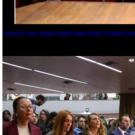
Facebook
Twitter
LinkedIn
Tumblr
Pinterest
Reddit
VKontakte
Odnok
El Concejo Deliberante de San Miguel albergó las jornadas de «Lidera
de profesionales, jóvenes y estudiantes.