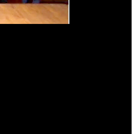
s se desarrollaron en un anfiteatro San Miguel Arcángel colmado