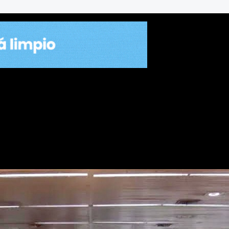
adas de Liderazgo y Gestión 
cional