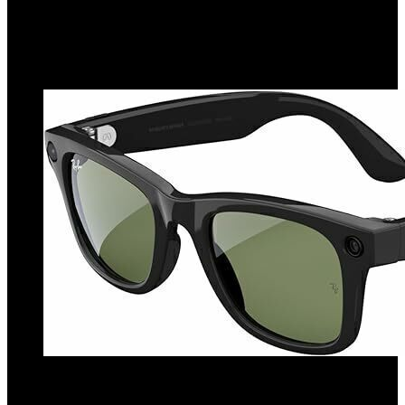
Medicina
31 de julio de 2025
0
466
3 minutos de lectura
Los anteojos de la polémica: