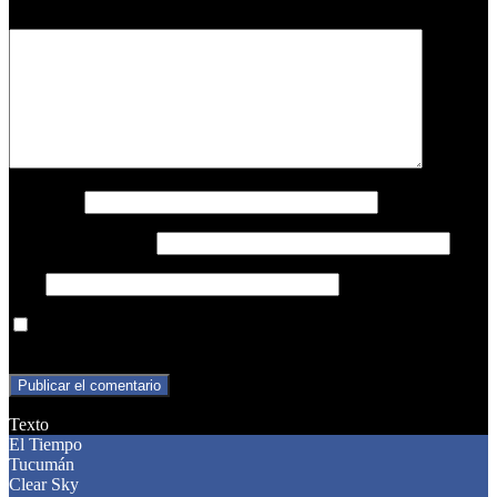
Comentario
*
Nombre
*
Correo electrónico
*
Web
Guarda mi nombre, correo electrónico y web en este navegador
para la próxima vez que comente.
Texto
El Tiempo
Tucumán
Clear Sky