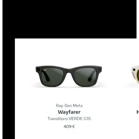
traducir en tiempo real del inglés, español, francés o italiano,
una función que en otros contextos podría facilitar la
comunicación pero en este caso podría haber sido utilizada
para el fraude.
Gestión de información: Todo el contenido grabado se
transfiere y gestiona fácilmente desde la aplicación Meta
View.