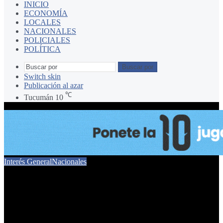
INICIO
ECONOMÍA
LOCALES
NACIONALES
POLICIALES
POLÍTICA
Buscar por
Switch skin
Publicación al azar
℃
Tucumán
10
Interés General
Nacionales
Así son los Ray-Ban Meta
vinculados al escándalo en