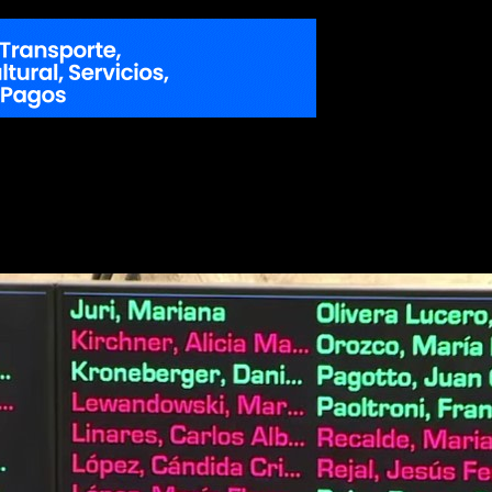
o Jaldo
, acompañaron la iniciativa del Poder Ejecutivo,
Juan Manzur
stención, correspondiente a la cordobesa
Alejandra Vigo
(Provincias Un
ogo que mantiene Jaldo con la Casa Rosada.
Al igual que la famaille
ermo Andrada
(Catamarca) y
Carolina Moisés
(Jujuy), marcando una n