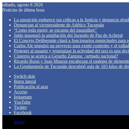
sábado, agosto 8 2026
Noticias de última hora
La oposición endurece sus críticas a la Justicia y denuncia obst
Denuncian al vicepresidente de Atlético Tucumán
“Como toda mujer, se encarga del maquillaje”
Jaldo inauguró la ampliación del Juzgado de Paz de Acheral
El Concejo Deliberante citará a funcionarios municipales para rev
Carlos Ale impulsó un proyecto para exigir controles y el valla
Proteger al usuario y jerarquizar la actividad del taxi es una de
Cisneros se acerca a Gerardo Zamora: ¿armado nacional?
Ricardo Bussi y Juan Manzur encabezan el ranking de dirigen
La Gendarmería de Tucumán descubrió más de 183 kilos de dr
Switch skin
Barra lateral
Publicación al azar
Acceso
Instagram
YouTube
Twitter
Facebook
Menú