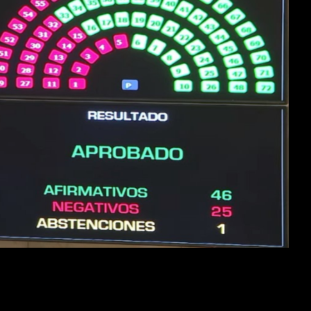
dialoguistas, el Gobierno logró aprobar con amplia mayoría en el 
l quiebre del peronismo y la división del voto tucumano: mientas que
Be