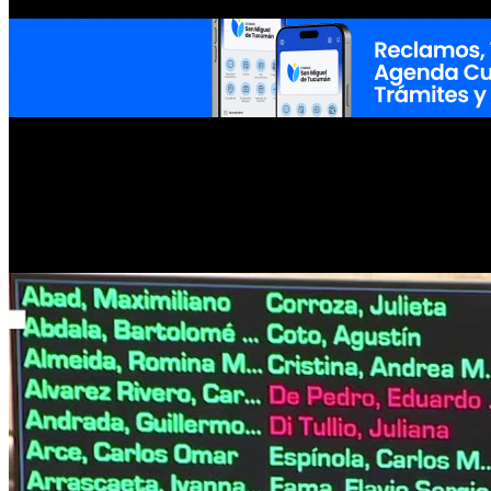
Mendoza
(Convicción Federal), alineadas con el gobernador
Osvald
La votación en general arrojó 46 votos a favor, 25 en contra y una ab
tratamiento en particular de los artículos más controvertidos del texto.
El respaldo de Ávila y Mendoza responde a la estrategia de diál
acompañaron el proyecto los senadores de Convicción Federal
Guill
la Cámara alta.