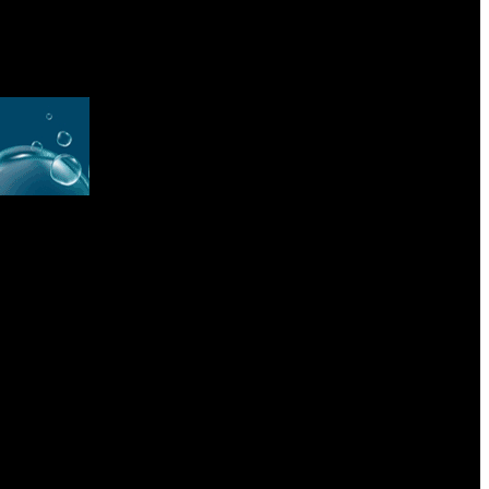
l equilibrio fiscal es “una regla de oro que no se negocia”.
“Este
res.
Desde sectores de la oposición dialoguista que acompañaron en
 efectivo del Presupuesto y el impacto social del ajuste.
En ese
ta que el país continúe “sin una hoja de ruta clara”
. Si bien
provisación, crisis y desigualdad”.