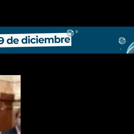
za,
Patricia Bullrich
, defendió con énfasis el proyecto al sostener que e
 la gente”, afirmó, en una crítica implícita a las gestiones anterio
nsabilidad institucional, aunque con advertencias sobre el cumplimiento
les, que reclamaron mayor federalismo y previsibilidad.
revisibilidad”, permite cumplir con el mandato constitucional y evi
evisibilidad y es una herramienta para salir de un círculo vicioso de im