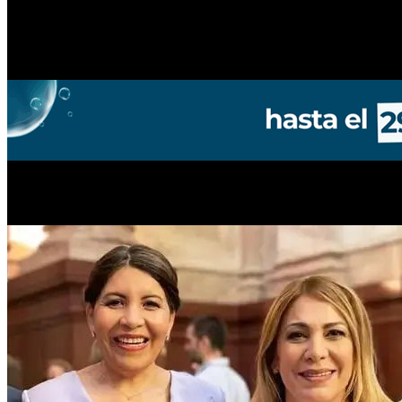
En el cierre del debate, la presidenta del bloque de La Libertad Avan
presupuesto no promete lo que no se puede cumplir y no le miente a
general el proyecto, el respaldo fue presentado como un gesto de respo
sentido se expresaron senadores vinculados a gobiernos provincia
Al justificar su voto, la senadora Ávila sostuvo que la iniciativa
“da p
admitió que “no es el ideal”, consideró que el Presupuesto 2026 “da pr