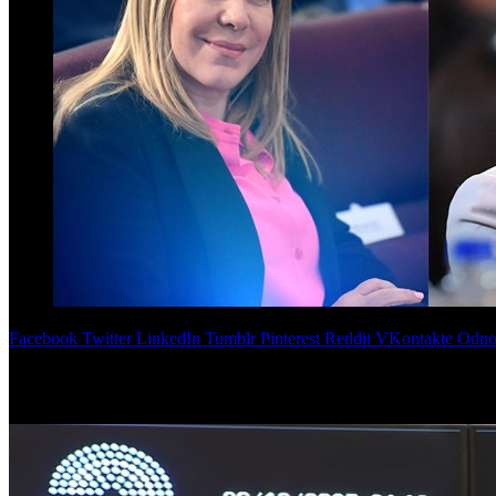
Facebook
Twitter
LinkedIn
Tumblr
Pinterest
Reddit
VKontakte
Odnok
Con el apoyo clave de senadores que responden a gobernadores dialogu
25 en contra. Juan Manzur se mantuvo con el kirchnerismo y votó en 