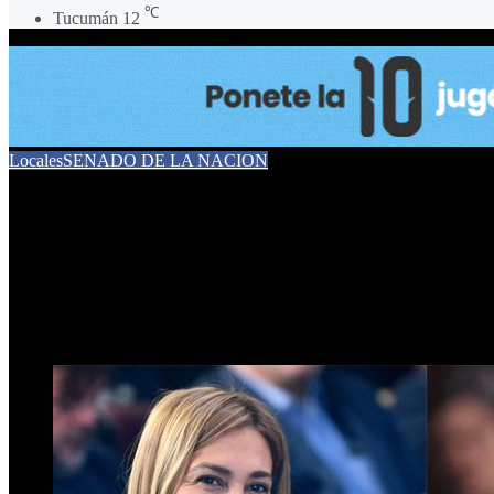
℃
Tucumán
12
Locales
SENADO DE LA NACION
Con el voto de Beatriz Ávil
del Presupuesto
27 de diciembre de 2025
0
115
3 minutos de lectura