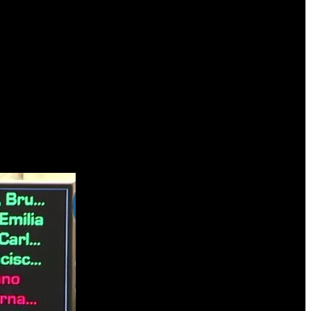
votó en contra junto al resto del bloque kirchnerista.
idas), lo que permitió al oficialismo encarar con mayor margen el
nse Mendoza, de pasado reciente en Unión por la Patria, también
ueva señal de debilitamiento del liderazgo de
Cristina Kirchner
en