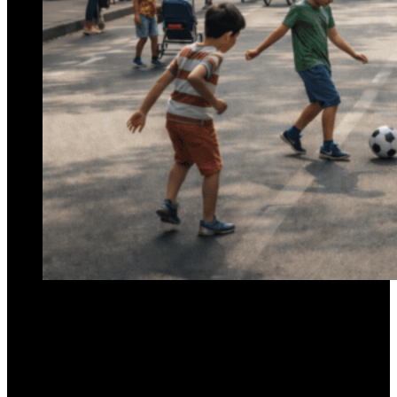
Durante años, el espacio público en muchas ciudades
latinoamericanas fue quedando relegado.
Calles pensadas casi exclusivamente para autos, veredas angostas,
plazas subutilizadas y una vida urbana cada vez más fragmentada.
Bogotá decidió ensayar un camino distinto: devolver la calle a
las personas. No como consigna abstracta, sino como política