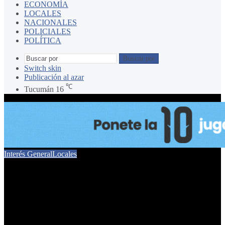
ECONOMÍA
LOCALES
NACIONALES
POLICIALES
POLÍTICA
Buscar por
Switch skin
Publicación al azar
℃
Tucumán
16
Interés General
Locales
Cuando la calle vuelve a
ser de la gente: la lección
de Bogotá para Tucumán