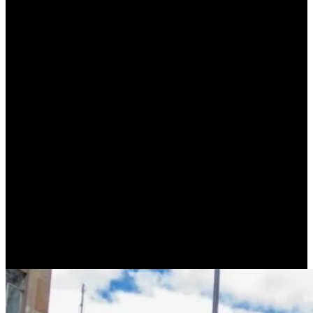
La experiencia bogotana deja aprendizajes directos y adaptables:
Calles abiertas de forma temporal
No todo tiene que ser permanente. Probar también es
gobernar.
Eventos urbanos regulares
Que la gente sepa que la calle es suya, al menos un día a la
semana.
Priorizar el uso social del espacio
Caminar, jugar, encontrarse, moverse sin consumir.
Bajo costo, alto impacto
Señalización, presencia estatal y organización barrial alcanzan
para empezar.
Las resistencias, también conocidas
Bogotá enfrentó quejas, dudas y críticas: comerciantes preocupados,
automovilistas molestos, sectores escépticos. Tucumán no sería la
excepción. La diferencia estuvo en sostener la política en el
tiempo.
La apropiación ciudadana fue más fuerte que la
resistencia inicial.