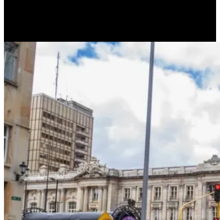
Así nació la
ciclovía dominical
, un sistema que cada fin de semana
libera kilómetros de calles para que peatones, ciclistas, familias y
deportistas se apropien del espacio urbano. No hubo grandes obras
ni infraestructura costosa. Hubo decisión política, logística y un
mensaje claro:
la calle también es un bien común.