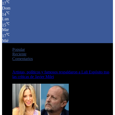
℃
17
Dom
℃
14
Lun
℃
15
Mar
℃
17
Mié
Popular
Reciente
Comentarios
Artistas, políticos y famosos respaldaron a Lali Espósito tras
las críticas de Javier Milei
15 de febrero de 2024