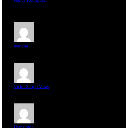
Nancy Rodríguez
Deseo ser parte de este hermoso programa,con muchas
expectat...
mariana
mi unica pregunta es: el pueblo de famaillá a quien habrá vo...
Victor Sergio Varas
Parece que los jóvenes la tienen clara, la dirigencia caduca...
Hjans rudel