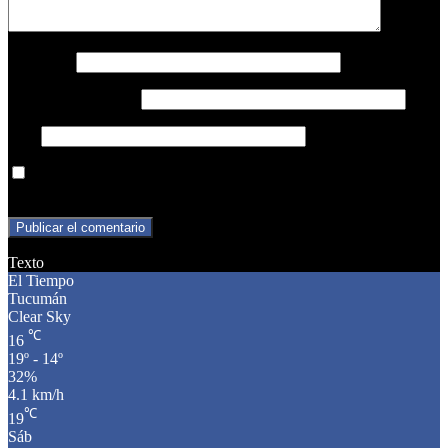
Nombre
*
Correo electrónico
*
Web
Guarda mi nombre, correo electrónico y web en este navegador
para la próxima vez que comente.
Texto
El Tiempo
Tucumán
Clear Sky
℃
16
19º - 14º
32%
4.1 km/h
℃
19
Sáb