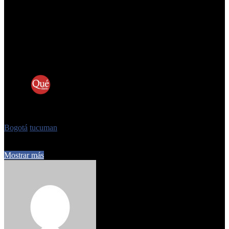
Bogotá demostró que
no hace falta esperar a ser una ciudad rica
para tener una ciudad más justa.
A veces, alcanza con animarse a
soltar el auto y confiar en la gente.
La pregunta para Tucumán no es si puede hacerlo. La pregunta
es
cuándo empieza a intentarlo.
FUENTE:
https://quediario.com.ar/2026/02/01/cuando-la-calle-vuelve-a-ser-de-
la-gente-la-leccion-de-bogota-para-tucuman/
Etiquetas
Bogotá
tucuman
1 de febrero de 2026
0
110
2 minutos de lectura
Mostrar más