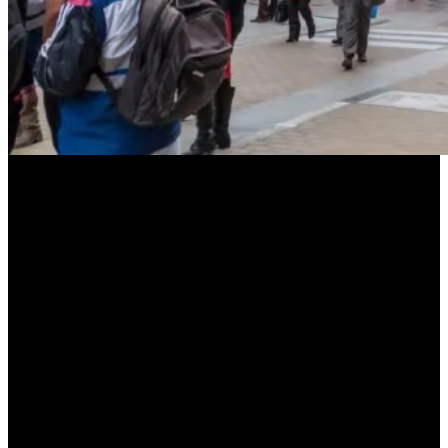
Qué gana un ciudadano tucumano
Si Tucumán avanzara en esta dirección, el beneficio sería inmediato
y tangible:
Más espacios para compartir
Menos estrés urbano
Más salud y movimiento
Calles más seguras y vivas
Una ciudad que se disfruta, no solo se padece
Recuperar la calle no es solo una decisión urbanística. Es
una
decisión cultural.
Volver a encontrarnos en la ciudad