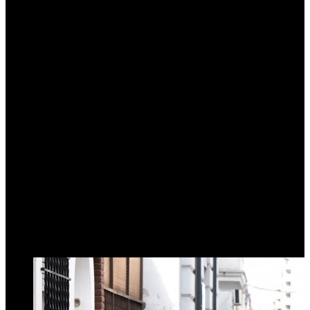
El impacto fue inmediato y acumulativo:
Más actividad física sin costo
Mayor convivencia entre distintos sectores sociales
Revalorización del espacio público
Sentido de pertenencia urbana
Una ciudad que se vive, no solo se transita
Para muchos ciudadanos, la ciclovía fue
el primer contacto real
con una ciudad pensada para ellos.
Tucumán frente al espejo
San Miguel de Tucumán
comparte varios desafíos con la Bogotá
previa a estas políticas:
Escasez de espacios públicos activos
Calles dominadas por el tránsito
Pocas opciones gratuitas de recreación
Uso desigual del espacio urbano.