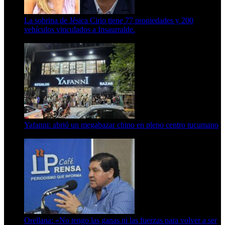
La sobrina de Jésica Cirio tiene 77 propiedades y 200
vehículos vinculados a Insaurralde.
23 de septiembre de 2025
Yafanni: abrió un megabazar chino en pleno centro tucumano
6 de octubre de 2025
Orellana: «No tengo las ganas ni las fuerzas para volver a ser