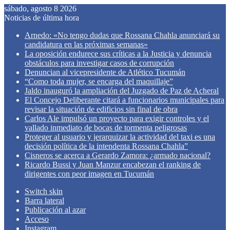
sábado, agosto 8 2026
Noticias de última hora
Arnedo: «No tengo dudas que Rossana Chahla anunciará su
candidatura en las próximas semanas»
La oposición endurece sus críticas a la Justicia y denuncia
obstáculos para investigar casos de corrupción
Denuncian al vicepresidente de Atlético Tucumán
“Como toda mujer, se encarga del maquillaje”
Jaldo inauguró la ampliación del Juzgado de Paz de Acheral
El Concejo Deliberante citará a funcionarios municipales para
revisar la situación de edificios sin final de obra
Carlos Ale impulsó un proyecto para exigir controles y el
vallado inmediato de bocas de tormenta peligrosas
Proteger al usuario y jerarquizar la actividad del taxi es una
decisión política de la intendenta Rossana Chahla”
Cisneros se acerca a Gerardo Zamora: ¿armado nacional?
Ricardo Bussi y Juan Manzur encabezan el ranking de
dirigentes con peor imagen en Tucumán
Switch skin
Barra lateral
Publicación al azar
Acceso
Instagram