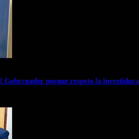
el Gobernador porque respeto la investidur
on Café Prensa se refirió a diferentes temas de la ciudad del…