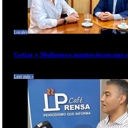
Locales
22 de diciembre de 2024
0
402
Gettar y Molinuevo mantuvieron una re
El presidente de la Unión Hotelera y Gastronómica Ernesto Ge
Leer más »