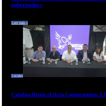
gobernador»
El secretario de Estado de Gobierno y Relaciones Institucional
Leer más »
Locales
6 de diciembre de 2025
0
263
Catalán firmó el Acta Compromiso: LL
En un acto en Concepción y ante escribano público, Lisandro