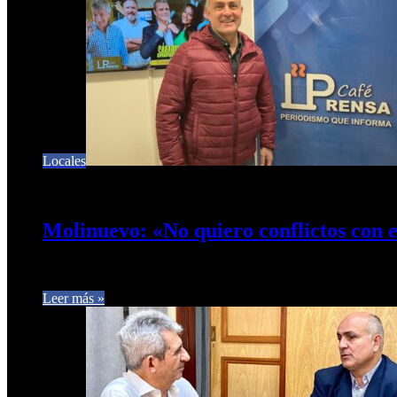
Locales
23 de agosto de 2025
0
343
Molinuevo: «No quiero conflictos con 
El intendente de Concepción, Alejandro Molinuevo, en diálogo c
Leer más »