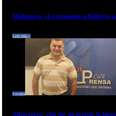
16 de mayo de 2026
0
43
Molinuevo: «Le propongo a Roberto sum
El intendente Alejandro Molinuevo dialogó con Café Prensa so
Leer más »
Locales
22 de marzo de 2026
0
57
Albarracín: «No me sorprende la hipoc