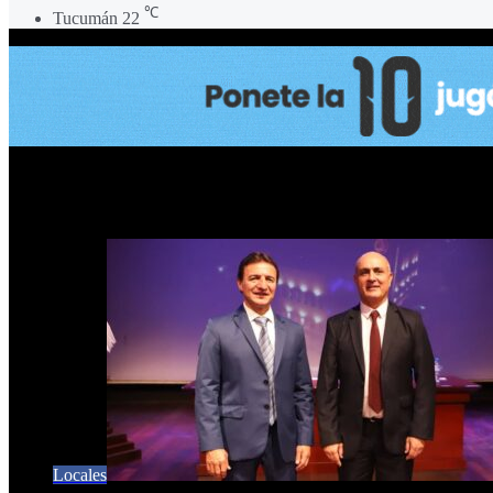
℃
Tucumán
22
Alejandro Molinuevo
Locales