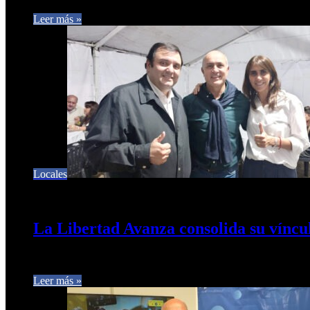
Leer más »
Locales
10 de noviembre de 2025
0
256
La Libertad Avanza consolida su víncul
Los diputados de la Libertad Avanza asistieron a la tradicional
Leer más »