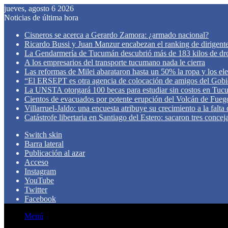
jueves, agosto 6 2026
Noticias de última hora
Cisneros se acerca a Gerardo Zamora: ¿armado nacional?
Ricardo Bussi y Juan Manzur encabezan el ranking de dirigen
La Gendarmería de Tucumán descubrió más de 183 kilos de dr
A los empresarios del transporte tucumano nada le cierra
Las reformas de Milei abarataron hasta un 50% la ropa y los el
“El ERSEPT es otra agencia de colocación de amigos del Gob
La UNSTA otorgará 100 becas para estudiar sin costos en Tu
Cientos de evacuados por potente erupción del Volcán de Fueg
Villarruel-Jaldo: una encuesta atribuye su crecimiento a la falta
Catástrofe libertaria en Santiago del Estero: sacaron tres concej
Switch skin
Barra lateral
Publicación al azar
Acceso
Instagram
YouTube
Twitter
Facebook
Menú