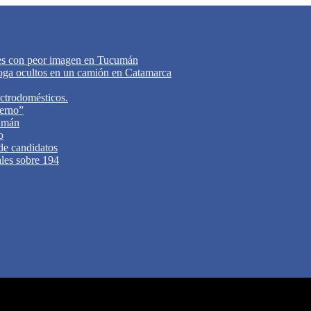
tes con peor imagen en Tucumán
oga ocultos en un camión en Catamarca
ectrodomésticos.
ierno”
cumán
o
 de candidatos
ales sobre 194