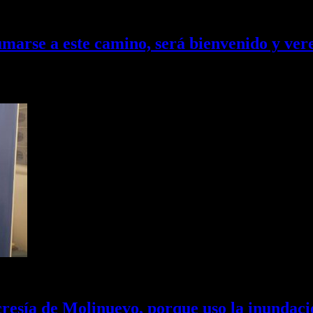
arse a este camino, será bienvenido y ver
bre la actualidad de Concepción y destacó las obras y proyectos que…
resía de Molinuevo, porque uso la inundaci