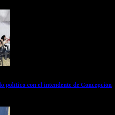
o político con el intendente de Concepción
 celebración invitados por el intendente Alejandro Molinuevo. La activ