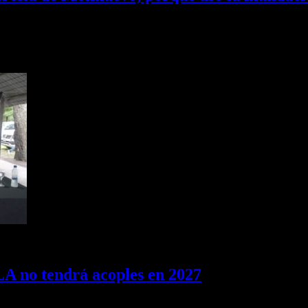
es en Tucumán, Raúl Albarracín, en diálogo con Café Prensa, se refiri
A no tendrá acoples en 2027
 Catalán formalizó que La Libertad Avanza Tucumán no presentará aco