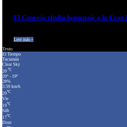
8 de mayo de 2025
0
303
El Concejo rindió homenaje a la Cruz
El presidente del Concejo Deliberante de San Miguel de Tucumán
Leer más »
Texto
El Tiempo
Tucumán
Clear Sky
℃
20
20º - 19º
28%
3.59 km/h
℃
20
Vie
℃
19
Sáb
℃
17
Dom