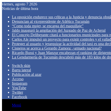
viernes, agosto 7 2026
Noticias de última hora
La oposición endurece sus críticas a la Justicia y denuncia obst
Denuncian al vicepresidente de Atlético Tucumán
“Como toda mujer, se encarga del maquillaje”
Jaldo inauguró la ampliación del Juzgado de Paz de Acheral
El Concejo Deliberante citará a funcionarios municipales para rev
Carlos Ale impulsó un proyecto para exigir controles y el valla
Proteger al usuario y jerarquizar la actividad del taxi es una de
Cisneros se acerca a Gerardo Zamora: ¿armado nacional?
Ricardo Bussi y Juan Manzur encabezan el ranking de dirigen
La Gendarmería de Tucumán descubrió más de 183 kilos de dr
Switch skin
Barra lateral
Publicación al azar
Acceso
Instagram
YouTube
Twitter
Facebook
Menú