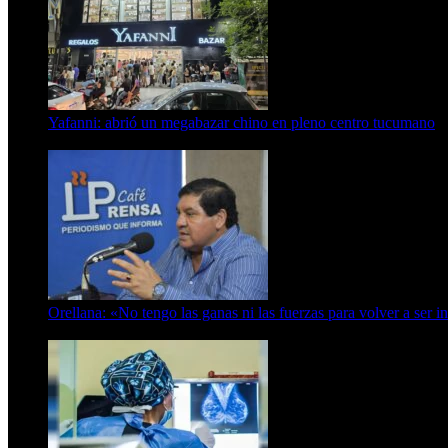
Yafanni: abrió un megabazar chino en pleno centro tucumano
6 de octubre de 2025
Orellana: «No tengo las ganas ni las fuerzas para volver a ser i
6 de abril de 2024