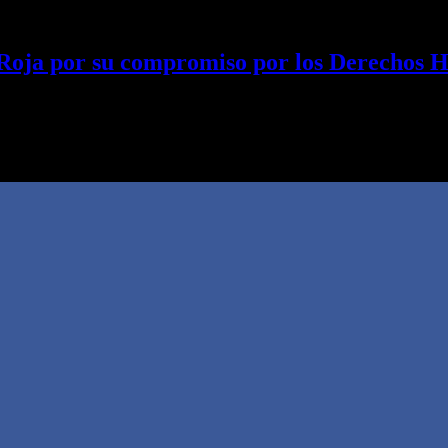
 Roja por su compromiso por los Derechos
, Fernando Juri, entregó sendas distinciones a las autoridades de la f