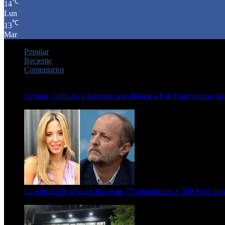
℃
14
Lun
℃
13
Mar
Popular
Reciente
Comentarios
Artistas, políticos y famosos respaldaron a Lali Espósito tras las
15 de febrero de 2024
La sobrina de Jésica Cirio tiene 77 propiedades y 200 vehículos
23 de septiembre de 2025