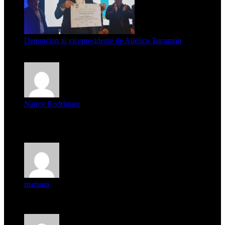
Denuncian al vicepresidente de Atlético Tucumán
7 de agosto de 2026
Nancy Rodríguez
Deseo ser parte de este hermoso programa,con muchas
expectat...
mariana
mi unica pregunta es: el pueblo de famaillá a quien habrá vo...