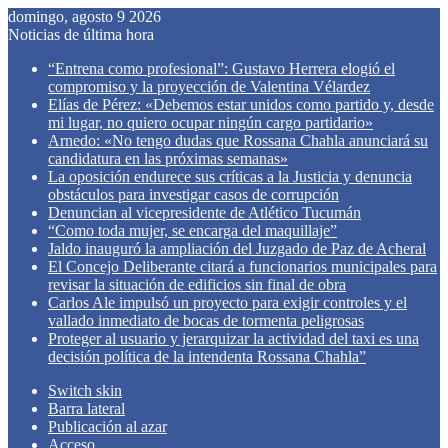
domingo, agosto 9 2026
Noticias de última hora
“Entrena como profesional”: Gustavo Herrera elogió el
compromiso y la proyección de Valentina Vélardez
Elías de Pérez: «Debemos estar unidos como partido y, desde
mi lugar, no quiero ocupar ningún cargo partidario»
Arnedo: «No tengo dudas que Rossana Chahla anunciará su
candidatura en las próximas semanas»
La oposición endurece sus críticas a la Justicia y denuncia
obstáculos para investigar casos de corrupción
Denuncian al vicepresidente de Atlético Tucumán
“Como toda mujer, se encarga del maquillaje”
Jaldo inauguró la ampliación del Juzgado de Paz de Acheral
El Concejo Deliberante citará a funcionarios municipales para
revisar la situación de edificios sin final de obra
Carlos Ale impulsó un proyecto para exigir controles y el
vallado inmediato de bocas de tormenta peligrosas
Proteger al usuario y jerarquizar la actividad del taxi es una
decisión política de la intendenta Rossana Chahla”
Switch skin
Barra lateral
Publicación al azar
Acceso