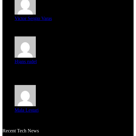
Victor Sergio Varas
Parece que los jóvenes la tienen clara, la dirigencia caduca...
Hjans rudel
Averigüen además del guardia que murió (mejor dicho que él
m...
Mala Lestari
La historia de Salvador realmente toca el corazón. Es increí...
Recent Tech News