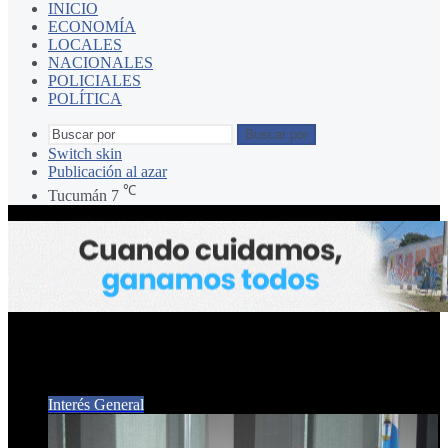
INICIO
ECONOMÍA
LOCALES
NACIONALES
POLICIALES
POLÍTICA
Buscar por
Switch skin
Publicación al azar
℃
Tucumán
7
Andy Blake
Interés General