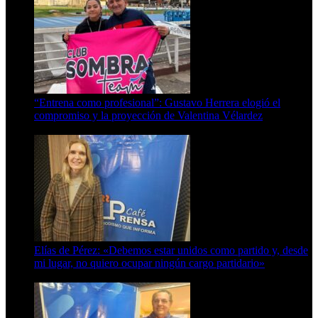
“Entrena como profesional”: Gustavo Herrera elogió el
compromiso y la proyección de Valentina Vélardez
8 de agosto de 2026
Elías de Pérez: «Debemos estar unidos como partido y, desde
mi lugar, no quiero ocupar ningún cargo partidario»
8 de agosto de 2026