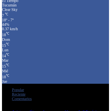
El Tiempo
Tucumán
Clear Sky
℃
7
18º - 7º
44%
0.37 km/h
℃
18
Dom
℃
15
Lun
℃
14
Mar
℃
15
Mié
℃
18
Jue
Popular
Reciente
Comentarios