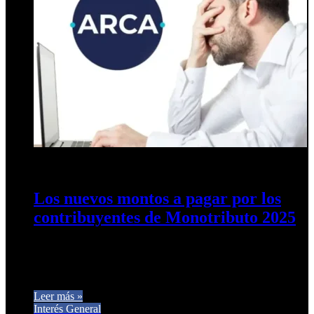
2 de enero de 2025
0
298
Los nuevos montos a pagar por los
contribuyentes de Monotributo 2025
La reforma fiscal sancionada por el Congreso en julio
introdujo la indexación de la inflación como nuevo
mecanismo de actualización…
Leer más »
Interés General