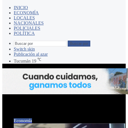
INICIO
ECONOMÍA
LOCALES
NACIONALES
POLICIALES
POLÍTICA
Buscar por
Switch skin
Publicación al azar
℃
Tucumán
19
ARCA
Economía