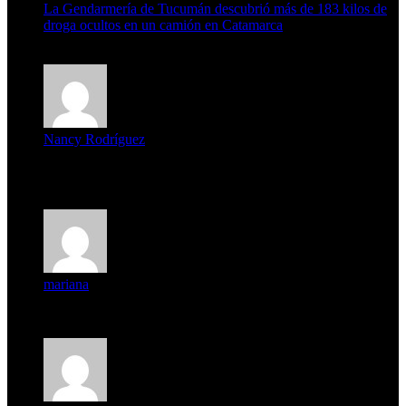
La Gendarmería de Tucumán descubrió más de 183 kilos de
droga ocultos en un camión en Catamarca
6 de agosto de 2026
Nancy Rodríguez
Deseo ser parte de este hermoso programa,con muchas
expectat...
mariana
mi unica pregunta es: el pueblo de famaillá a quien habrá vo...