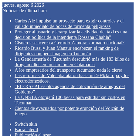
jueves, agosto 6 2026
Noticias de última hora
Carlos Ale impulsó un proyecto para exigir controles y el
vallado inmediato de bocas de tormenta peligrosas
Proteger al usuario y jerarquizar la actividad del taxi es una
decisión política de la intendenta Rossana Chahla”
Cisneros se acerca a Gerardo Zamora: ¿armado nacional?
Ricardo Bussi y Juan Manzur encabezan el ranking de
dirigentes con peor imagen en Tucumán
La Gendarmería de Tucumán descubrió más de 183 kilos de
droga ocultos en un camión en Catamarca
A los empresarios del transporte tucumano nada le cierra
Las reformas de Milei abarataron hasta un 50% la ropa y los
electrodomésticos.
“El ERSEPT es otra agencia de colocación de amigos del
Gobierno”
La UNSTA otorgará 100 becas para estudiar sin costos en
Tucumán
Cientos de evacuados por potente erupción del Volcán de
Fuego
Switch skin
Barra lateral
Publicación al azar