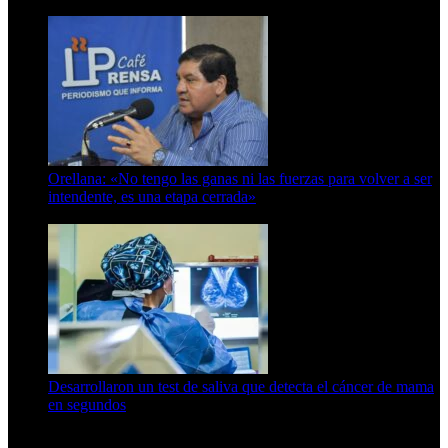
6 de octubre de 2025
Orellana: «No tengo las ganas ni las fuerzas para volver a ser
intendente, es una etapa cerrada»
6 de abril de 2024
Desarrollaron un test de saliva que detecta el cáncer de mama
en segundos
15 de febrero de 2024