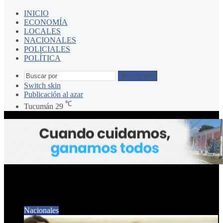
INICIO
ECONOMÍA
LOCALES
NACIONALES
POLICIALES
POLÍTICA
Buscar por
Switch skin
Publicación al azar
℃
Tucumán
29
Beatriz Ávila. senadora
Nacionales