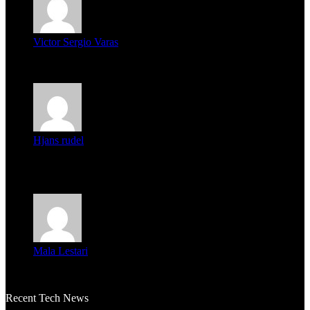
Victor Sergio Varas
Parece que los jóvenes la tienen clara, la dirigencia caduca...
Hjans rudel
Averigüen además del guardia que murió (mejor dicho que él
m...
Mala Lestari
La historia de Salvador realmente toca el corazón. Es increí...
Recent Tech News