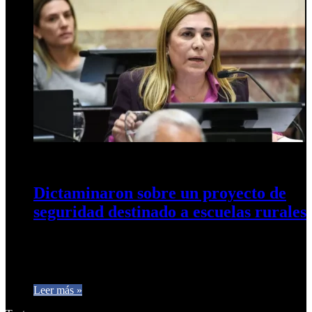
2 de octubre de 2025
0
246
Dictaminaron sobre un proyecto de
seguridad destinado a escuelas rurales
Así se resolvió en la Comisión de Seguridad Interior y
Narcotráfico del Senado. El proyecto fue impulsado por la
senadora…
Leer más »