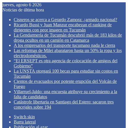
jueves, agosto 6 2026
Noticias de última hora
Cisneros se acerca a Gerardo Zamora: ¿armado nacional?
Ricardo Bussi y Juan Manzur encabezan el ranking de
dirigentes con peor imagen en Tucumán
La Gendarmería de Tucumán descubrió más de 183 kilos de
droga ocultos en un camión en Catamarca
A los empresarios del transporte tucumano nada le cierra
Las reformas de Milei abarataron hasta un 50% la ropa y los
electrodomésticos.
“El ERSEPT es otra agencia de colocación de amigos del
Gobierno”
La UNSTA otorgará 100 becas para estudiar sin costos en
Tucumán
Cientos de evacuados por potente erupción del Volcán de
Fuego
Villarruel-Jaldo: una encuesta atribuye su crecimiento a la
falta de candidatos
Catástrofe libertaria en Santiago del Estero: sacaron tres
concejales sobre 194
Switch skin
Barra lateral
Publicación al azar