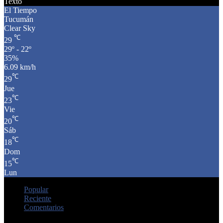
Texto
El Tiempo
Tucumán
Clear Sky
℃
29
29º - 22º
35%
6.09 km/h
℃
29
Jue
℃
23
Vie
℃
20
Sáb
℃
18
Dom
℃
15
Lun
Popular
Reciente
Comentarios