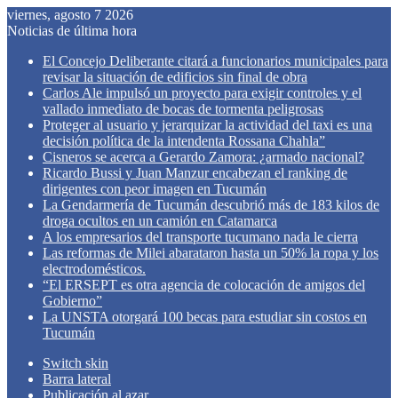
viernes, agosto 7 2026
Noticias de última hora
El Concejo Deliberante citará a funcionarios municipales para
revisar la situación de edificios sin final de obra
Carlos Ale impulsó un proyecto para exigir controles y el
vallado inmediato de bocas de tormenta peligrosas
Proteger al usuario y jerarquizar la actividad del taxi es una
decisión política de la intendenta Rossana Chahla”
Cisneros se acerca a Gerardo Zamora: ¿armado nacional?
Ricardo Bussi y Juan Manzur encabezan el ranking de
dirigentes con peor imagen en Tucumán
La Gendarmería de Tucumán descubrió más de 183 kilos de
droga ocultos en un camión en Catamarca
A los empresarios del transporte tucumano nada le cierra
Las reformas de Milei abarataron hasta un 50% la ropa y los
electrodomésticos.
“El ERSEPT es otra agencia de colocación de amigos del
Gobierno”
La UNSTA otorgará 100 becas para estudiar sin costos en
Tucumán
Switch skin
Barra lateral
Publicación al azar