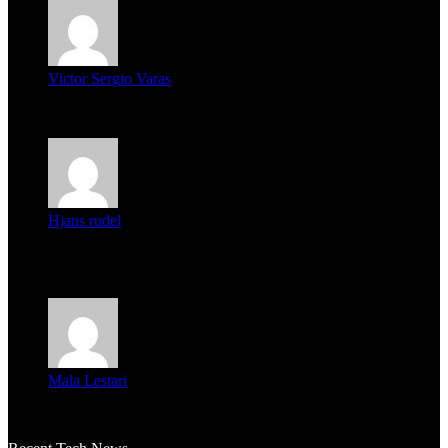
Victor Sergio Varas
Parece que los jóvenes la tienen clara, la dirigencia caduca...
Hjans rudel
Averigüen además del guardia que murió (mejor dicho que él
m...
Mala Lestari
La historia de Salvador realmente toca el corazón. Es increí...