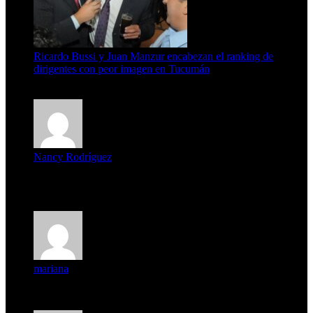
Ricardo Bussi y Juan Manzur encabezan el ranking de
dirigentes con peor imagen en Tucumán
6 de agosto de 2026
Nancy Rodríguez
Deseo ser parte de este hermoso programa,con muchas
expectat...
mariana
mi unica pregunta es: el pueblo de famaillá a quien habrá vo...