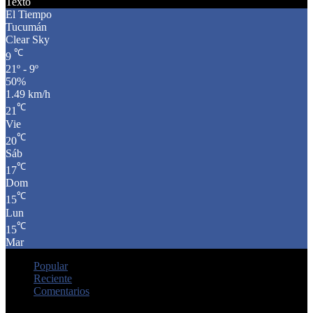
Texto
El Tiempo
Tucumán
Clear Sky
℃
9
21º - 9º
50%
1.49 km/h
℃
21
Vie
℃
20
Sáb
℃
17
Dom
℃
15
Lun
℃
15
Mar
Popular
Reciente
Comentarios