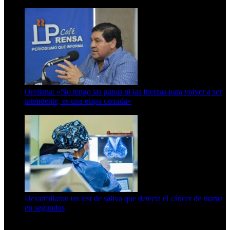
6 de octubre de 2025
Orellana: «No tengo las ganas ni las fuerzas para volver a ser
intendente, es una etapa cerrada»
6 de abril de 2024
Desarrollaron un test de saliva que detecta el cáncer de mama
en segundos
15 de febrero de 2024