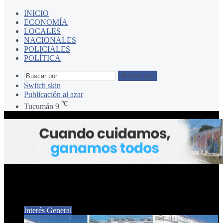
INICIO
ECONOMÍA
LOCALES
NACIONALES
POLICIALES
POLÍTICA
Buscar por
Switch skin
Publicación al azar
℃
Tucumán
9
BODEGA
Interés General