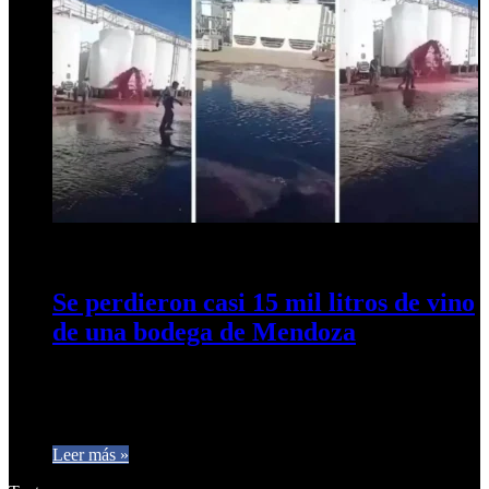
12 de marzo de 2024
0
495
Se perdieron casi 15 mil litros de vino
de una bodega de Mendoza
Según trascendió, el accidente se produjo cuando se realizaba
el traslado de la bebida desde un tanque contenedor. Un
usuario…
Leer más »