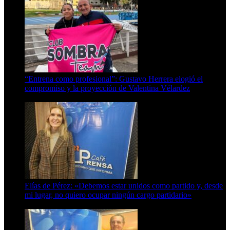
“Entrena como profesional”: Gustavo Herrera elogió el
compromiso y la proyección de Valentina Vélardez
8 de agosto de 2026
Elías de Pérez: «Debemos estar unidos como partido y, desde
mi lugar, no quiero ocupar ningún cargo partidario»
8 de agosto de 2026