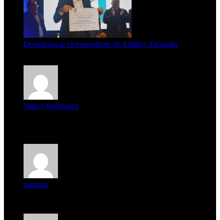
Denuncian al vicepresidente de Atlético Tucumán
7 de agosto de 2026
Nancy Rodríguez
Deseo ser parte de este hermoso programa,con muchas
expectat...
mariana
mi unica pregunta es: el pueblo de famaillá a quien habrá vo...