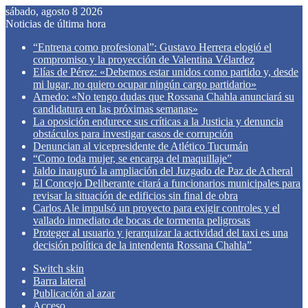
sábado, agosto 8 2026
Noticias de última hora
“Entrena como profesional”: Gustavo Herrera elogió el
compromiso y la proyección de Valentina Vélardez
Elías de Pérez: «Debemos estar unidos como partido y, desde
mi lugar, no quiero ocupar ningún cargo partidario»
Arnedo: «No tengo dudas que Rossana Chahla anunciará su
candidatura en las próximas semanas»
La oposición endurece sus críticas a la Justicia y denuncia
obstáculos para investigar casos de corrupción
Denuncian al vicepresidente de Atlético Tucumán
“Como toda mujer, se encarga del maquillaje”
Jaldo inauguró la ampliación del Juzgado de Paz de Acheral
El Concejo Deliberante citará a funcionarios municipales para
revisar la situación de edificios sin final de obra
Carlos Ale impulsó un proyecto para exigir controles y el
vallado inmediato de bocas de tormenta peligrosas
Proteger al usuario y jerarquizar la actividad del taxi es una
decisión política de la intendenta Rossana Chahla”
Switch skin
Barra lateral
Publicación al azar
Acceso