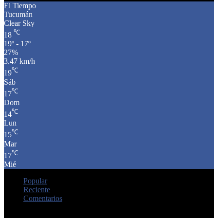
El Tiempo
Tucumán
Clear Sky
℃
18
19º - 17º
27%
3.47 km/h
℃
19
Sáb
℃
17
Dom
℃
14
Lun
℃
15
Mar
℃
17
Mié
Popular
Reciente
Comentarios