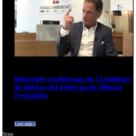
13 de abril de 2024
0
500
Belocopitt recibió más de 13 millones
de dólares del gobierno de Alberto
Fernandez
Para pagar sueldo; El dueño de Swiss Medical es el apuntado
por la Rosada en la pelea con las prepagas…
Leer más »
Texto