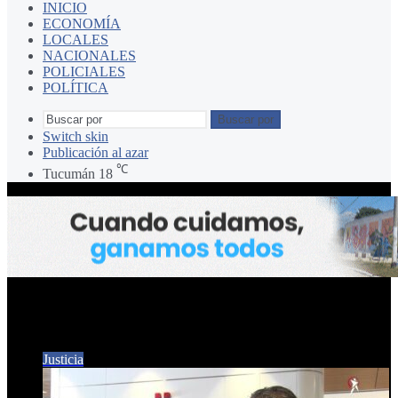
INICIO
ECONOMÍA
LOCALES
NACIONALES
POLICIALES
POLÍTICA
Buscar por
Switch skin
Publicación al azar
℃
Tucumán
18
Claudio Belocopitt
Justicia