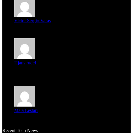
Victor Sergio Varas
Parece que los jóvenes la tienen clara, la dirigencia caduca...
Hjans rudel
Averigüen además del guardia que murió (mejor dicho que él
m...
Mala Lestari
La historia de Salvador realmente toca el corazón. Es increí...
Recent Tech News