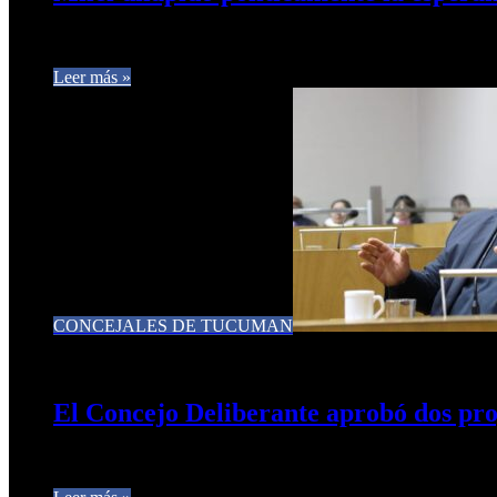
Tras la cadena nacional del presidente Javier Milei, el concejal
Leer más »
CONCEJALES DE TUCUMAN
10 de julio de 2025
0
293
El Concejo Deliberante aprobó dos proye
Durante la Sesión del Concejo Deliberante se aprobaron dos p