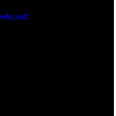
poder real”
 llegada…