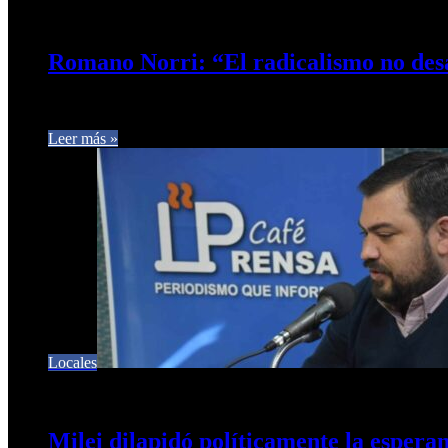
17 de noviembre de 2025
0
238
Romano Norri: “El radicalismo no des
El concejal Federico Romano Norri trazó una intervención cruda 
Leer más »
Locales
16 de septiembre de 2025
0
268
Milei dilapidó políticamente la espera