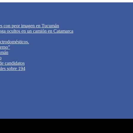
tes con peor imagen en Tucumán
oga ocultos en un camión en Catamarca
ectrodomésticos.
ierno”
cumán
o
 de candidatos
ales sobre 194