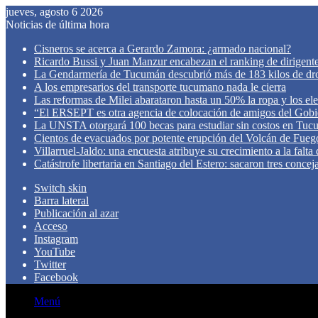
jueves, agosto 6 2026
Noticias de última hora
Cisneros se acerca a Gerardo Zamora: ¿armado nacional?
Ricardo Bussi y Juan Manzur encabezan el ranking de dirigen
La Gendarmería de Tucumán descubrió más de 183 kilos de dr
A los empresarios del transporte tucumano nada le cierra
Las reformas de Milei abarataron hasta un 50% la ropa y los el
“El ERSEPT es otra agencia de colocación de amigos del Gob
La UNSTA otorgará 100 becas para estudiar sin costos en Tu
Cientos de evacuados por potente erupción del Volcán de Fueg
Villarruel-Jaldo: una encuesta atribuye su crecimiento a la falta
Catástrofe libertaria en Santiago del Estero: sacaron tres concej
Switch skin
Barra lateral
Publicación al azar
Acceso
Instagram
YouTube
Twitter
Facebook
Menú