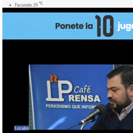
℃
Tucumán
29
concejal Federico Romano Norr
Locales