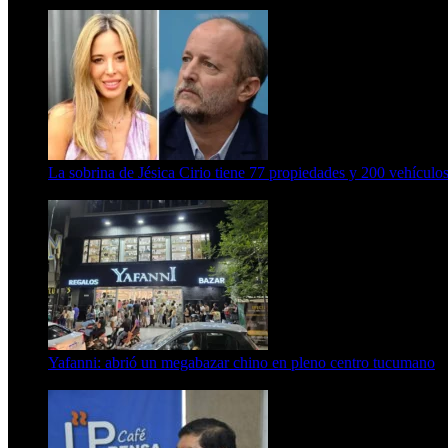
15 de febrero de 2024
La sobrina de Jésica Cirio tiene 77 propiedades y 200 vehículos
23 de septiembre de 2025
Yafanni: abrió un megabazar chino en pleno centro tucumano
6 de octubre de 2025