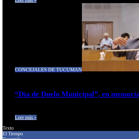
Leer más »
CONCEJALES DE TUCUMAN
25 de abril de 2025
0
308
“Día de Duelo Municipal”, en memoria
Federico Romano Norri:* «en el Honorable Concejo Ddeliberan
Leer más »
Texto
El Tiempo