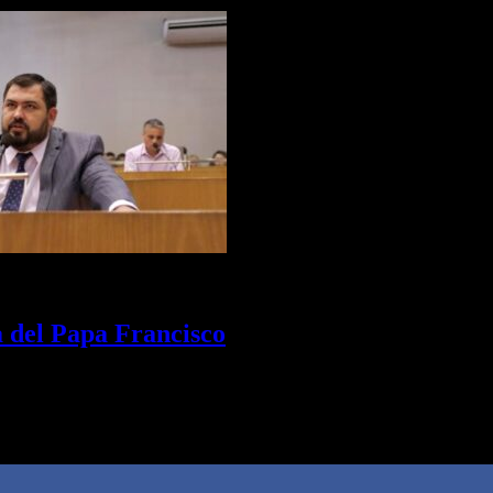
 del Papa Francisco
te de San Miguel de Tucumán, declaró que el 21 de abril es…