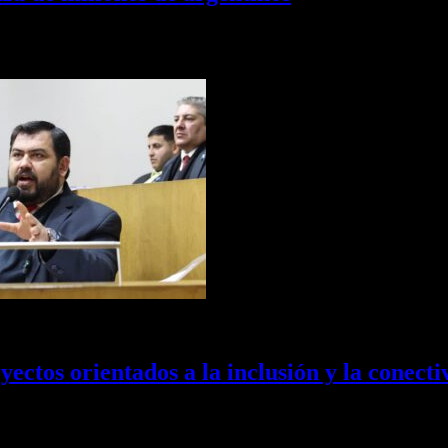
 radical Federico Romano Norri ratificó las duras críticas que venía…
ctos orientados a la inclusión y la conectiv
royectos que buscan construir una ciudad más inclusiva y conectada, 