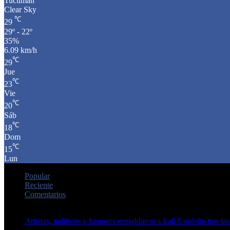
Tucumán
Clear Sky
℃
29
29º - 22º
35%
6.09 km/h
℃
29
Jue
℃
23
Vie
℃
20
Sáb
℃
18
Dom
℃
15
Lun
Popular
Reciente
Comentarios
Artistas, políticos y famosos respaldaron a Lali Espósito tras las