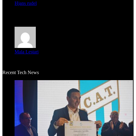
Hjans rudel
Averigüen además del guardia que murió (mejor dicho que él
m...
Mala Lestari
La historia de Salvador realmente toca el corazón. Es increí...
Recent Tech News