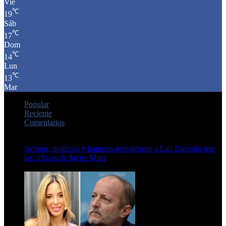
Vie
℃
19
Sáb
℃
17
Dom
℃
14
Lun
℃
13
Mar
Popular
Reciente
Comentarios
Artistas, políticos y famosos respaldaron a Lali Espósito tras
las críticas de Javier Milei
15 de febrero de 2024