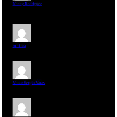
Nancy Rodríguez
Deseo ser parte de este hermoso programa,con muchas
expectat...
mariana
mi unica pregunta es: el pueblo de famaillá a quien habrá vo...
Victor Sergio Varas
Parece que los jóvenes la tienen clara, la dirigencia caduca...