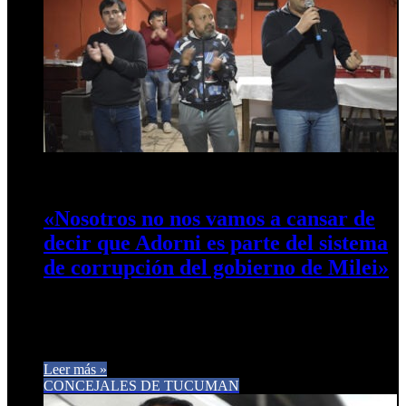
23 de abril de 2026
0
27
«Nosotros no nos vamos a cansar de
decir que Adorni es parte del sistema
de corrupción del gobierno de Milei»
El concejal Gastón Gómez, referente de Libres del Sur,
respondió declaraciones de Catalán, en el marco de una visita
a un Centro…
Leer más »
CONCEJALES DE TUCUMAN