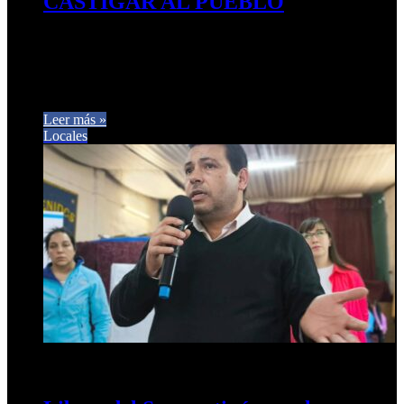
CASTIGAR AL PUEBLO
MIENTRAS MILEI HACE NEGOCIOS, JALDO
DEFIENDE TRABAJO, EDUCACIÓN Y SALUD” El
concejal Gastón Gómez visitó el Barrio 130 Viviendas, en el
marco…
Leer más »
Locales
22 de agosto de 2025
0
217