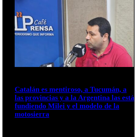
3 de abril de 2026
0
32
Catalán es mentiroso, a Tucumán, a
las provincias y a la Argentina las está
fundiendo Milei y el modelo de la
motosierra
El referente de Libres del Sur y vicepresidente 2° del Concejo
Deliberante capitalino, Gastón Gómez, cruzó con dureza al