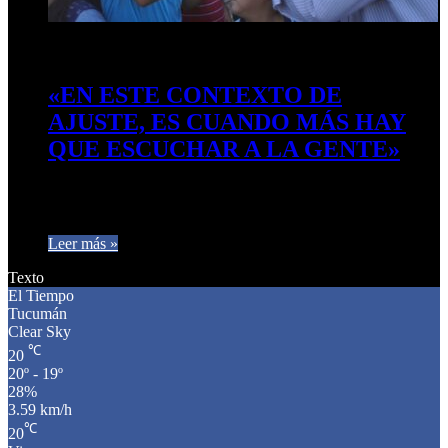
19 de abril de 2024
0
509
«EN ESTE CONTEXTO DE
AJUSTE, ES CUANDO MÁS HAY
QUE ESCUCHAR A LA GENTE»
Así lo expresó el concejal Gastón Gómez de Libres del Sur,
en una visita por el barrio El Sifón, de la capital…
Leer más »
Texto
El Tiempo
Tucumán
Clear Sky
℃
20
20º - 19º
28%
3.59 km/h
℃
20