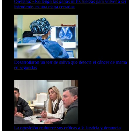
Orellana: «No tengo las ganas ni las fuerzas para volver a ser
intendente, es una etapa cerrada»
6 de abril de 2024
Desarrollaron un test de saliva que detecta el cáncer de mama
en segundos
15 de febrero de 2024
La oposición endurece sus críticas a la Justicia y denuncia