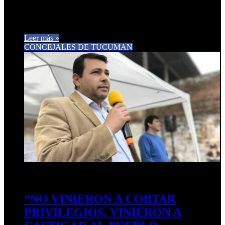
Durante una visita al barrio San Gabriel, donde visitó un
Centro Comunitario junto al Legislador Ernesto Gómez
Rossi, el concejal Gastón Gómez, vicepresidente…
Leer más »
CONCEJALES DE TUCUMAN
6 de septiembre de 2025
0
242
“NO VINIERON A CORTAR
PRIVILEGIOS, VINIERON A