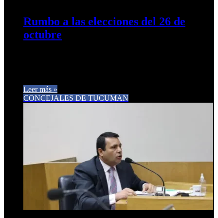
0
241
Rumbo a las elecciones del 26 de
octubre
“Desde Libres del Sur acompañamos la presentación de la
lista del Frente Tucumán Primero” En un Acto realizado en
el…
Leer más »
CONCEJALES DE TUCUMAN
11 de abril de 2025