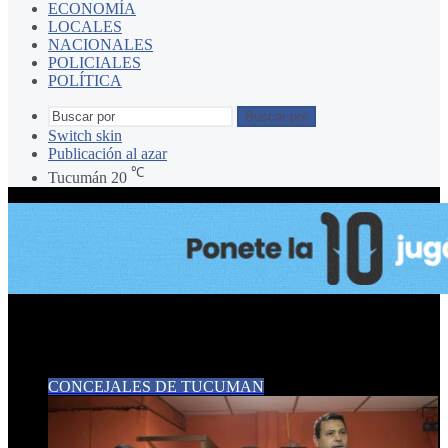
ECONOMÍA
LOCALES
NACIONALES
POLICIALES
POLÍTICA
Buscar por
Switch skin
Publicación al azar
℃
Tucumán
20
CONCEJAL GOMEZ
CONCEJALES DE TUCUMAN