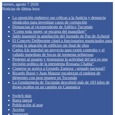
viernes, agosto 7 2026
Noticias de última hora
La oposición endurece sus críticas a la Justicia y denuncia
obstáculos para investigar casos de corrupción
Denuncian al vicepresidente de Atlético Tucumán
“Como toda mujer, se encarga del maquillaje”
Jaldo inauguró la ampliación del Juzgado de Paz de Acheral
El Concejo Deliberante citará a funcionarios municipales para
revisar la situación de edificios sin final de obra
Carlos Ale impulsó un proyecto para exigir controles y el
vallado inmediato de bocas de tormenta peligrosas
Proteger al usuario y jerarquizar la actividad del taxi es una
decisión política de la intendenta Rossana Chahla”
Cisneros se acerca a Gerardo Zamora: ¿armado nacional?
Ricardo Bussi y Juan Manzur encabezan el ranking de
dirigentes con peor imagen en Tucumán
La Gendarmería de Tucumán descubrió más de 183 kilos de
droga ocultos en un camión en Catamarca
Switch skin
Barra lateral
Publicación al azar
Acceso
Instagram