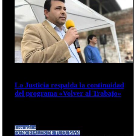
22 de abril de 2026
0
17
La Justicia respalda la continuidad
del programa «Volver al Trabajo»
El concejal Gastón Gómez destacó la reciente decisión
judicial que ordena al Gobierno Nacional sostener los pagos a
beneficiarios del…
Leer más »
CONCEJALES DE TUCUMAN