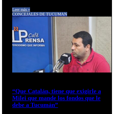
presidente…
Leer más »
CONCEJALES DE TUCUMAN
5 de marzo de 2026
0
60
“Que Catalán, tiene que exigirle a
Milei que mande los fondos que le
debe a Tucumán”