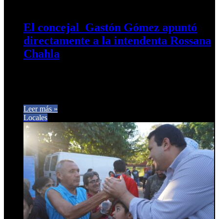
0
292
El concejal Gastón Gómez apuntó
directamente a la intendenta Rossana
Chahla
El caso del joven atrapado en un contenedor de basura generó
un fuerte debate político en el Concejo Deliberante
capitalino…
Leer más »
Locales