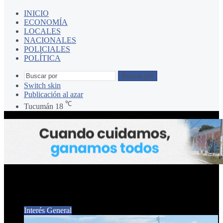
INICIO
ECONOMÍA
LOCALES
NACIONALES
POLICIALES
POLÍTICA
Buscar por
Switch skin
Publicación al azar
℃
Tucumán
18
COSECHA 2024
Interés General