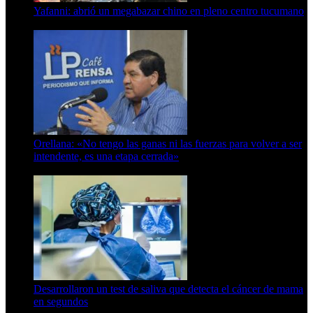
Yafanni: abrió un megabazar chino en pleno centro tucumano
6 de octubre de 2025
Orellana: «No tengo las ganas ni las fuerzas para volver a ser
intendente, es una etapa cerrada»
6 de abril de 2024
Desarrollaron un test de saliva que detecta el cáncer de mama
en segundos