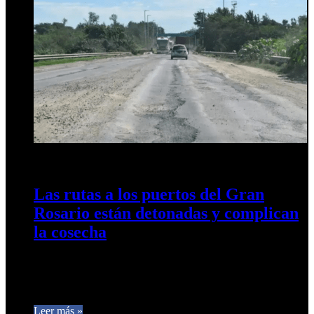
22 de abril de 2024
0
468
Las rutas a los puertos del Gran
Rosario están detonadas y complican
la cosecha
Las principales rutas nacionales que desembarcan en el polo
portuario más importante del mundo están intransitables luego
de décadas de…
Leer más »