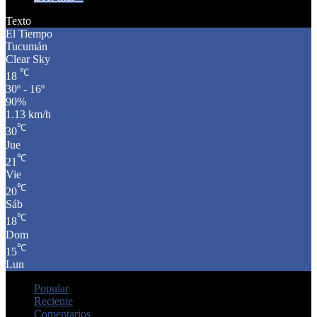
Texto
El Tiempo
Tucumán
Clear Sky
℃
18
30º - 16º
90%
1.13 km/h
℃
30
Jue
℃
21
Vie
℃
20
Sáb
℃
18
Dom
℃
15
Lun
Popular
Reciente
Comentarios