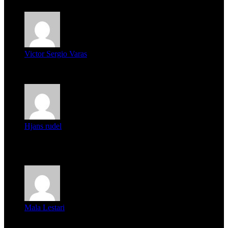
Victor Sergio Varas
Parece que los jóvenes la tienen clara, la dirigencia caduca...
Hjans rudel
Averigüen además del guardia que murió (mejor dicho que él
m...
Mala Lestari
La historia de Salvador realmente toca el corazón. Es increí...