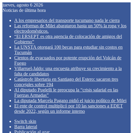
jueves, agosto 6 2026
Noticias de última hora
A los empresarios del transporte tucumano nada le cierra
Las reformas de Milei abarataron hasta un 50% la ropa y los
electrodomésticos.
“El ERSEPT es otra agencia de colocación de amigos del
Gobierno”
La UNSTA otorgará 100 becas para estudiar sin costos en
Tucumán
Cientos de evacuados por potente erupción del Volcán de
Fuego
Villarruel-Jaldo: una encuesta atribuye su crecimiento a la
falta de candidatos
Catástrofe libertaria en Santiago del Estero: sacaron tres
concejales sobre 194
Al diputado Puglelli le preocupa la “crisis salarial en las
Fuerzas Armadas”
La diputada Marcela Pagano pidió el juicio político de Milei
El ente de control multiplicó por 10 las sanciones a EDET
desde 2022, según un informe interno
Switch skin
Barra lateral
Publicación al azar