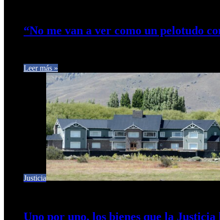
29 de julio de 2026
0
9
“No me van a ver como un pelotudo con
El dirigente peronista visitó sorpresivamente en La Plata al m
Leer más »
Justicia
24 de abril de 2026
0
9
Uno por uno, los bienes que la Justici