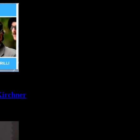
Kirchner
steó en su cuenta de la red social X, un video…