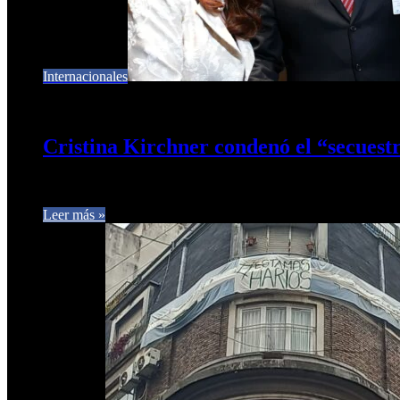
Internacionales
4 de enero de 2026
0
153
Cristina Kirchner condenó el “secuest
La expresidenta calificó el operativo como ilegal y aseguró q
Leer más »