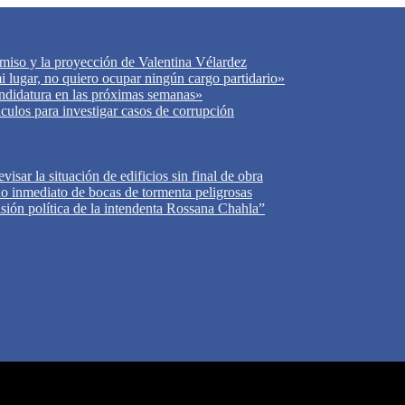
miso y la proyección de Valentina Vélardez
 lugar, no quiero ocupar ningún cargo partidario»
ndidatura en las próximas semanas»
áculos para investigar casos de corrupción
isar la situación de edificios sin final de obra
do inmediato de bocas de tormenta peligrosas
cisión política de la intendenta Rossana Chahla”