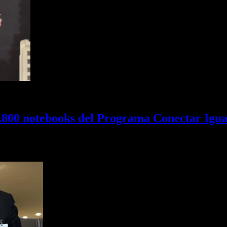
.800 notebooks del Programa Conectar Igu
gestión ex-presidente Cristina Kirchner. Hoy tomó estado público que