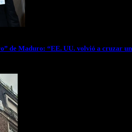
ro” de Maduro: “EE. UU. volvió a cruzar un
ue el verdadero objetivo de Trump es apoderarse de la mayor…