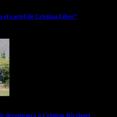
 el cartel de Cristina Libre”
inistro de Gobierno de Kicillof; aprovechó para criticar a Máximo Kirch
a le decomisará a Cristina Kirchner