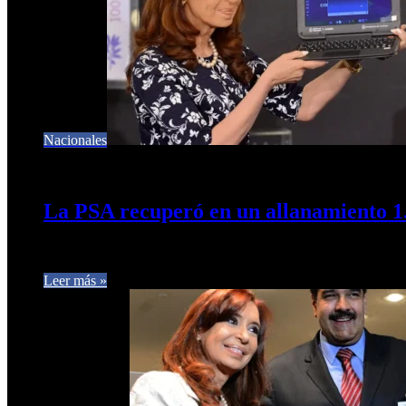
Nacionales
28 de enero de 2026
0
153
La PSA recuperó en un allanamiento 1
Las notebooks pertenecen al programa implementado durante la 
Leer más »