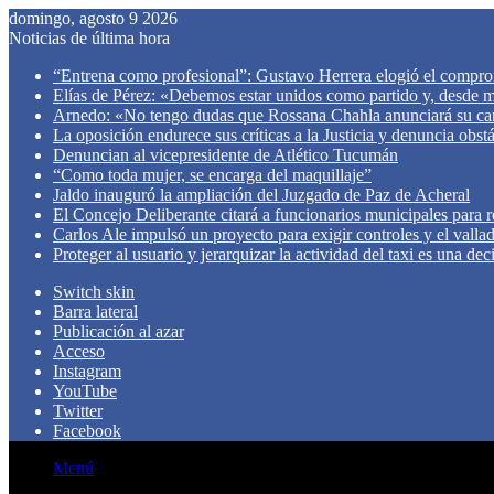
domingo, agosto 9 2026
Noticias de última hora
“Entrena como profesional”: Gustavo Herrera elogió el compro
Elías de Pérez: «Debemos estar unidos como partido y, desde mi
Arnedo: «No tengo dudas que Rossana Chahla anunciará su ca
La oposición endurece sus críticas a la Justicia y denuncia obst
Denuncian al vicepresidente de Atlético Tucumán
“Como toda mujer, se encarga del maquillaje”
Jaldo inauguró la ampliación del Juzgado de Paz de Acheral
El Concejo Deliberante citará a funcionarios municipales para rev
Carlos Ale impulsó un proyecto para exigir controles y el valla
Proteger al usuario y jerarquizar la actividad del taxi es una de
Switch skin
Barra lateral
Publicación al azar
Acceso
Instagram
YouTube
Twitter
Facebook
Menú