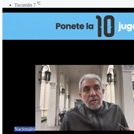
℃
Tucumán
7
CRISTINA
Nacionales