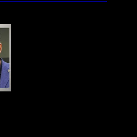
s bienes de la expresidenta Cristina Kirchner, sus hijos Máximo…
Cristina intentó bajar a Kicillof de la…