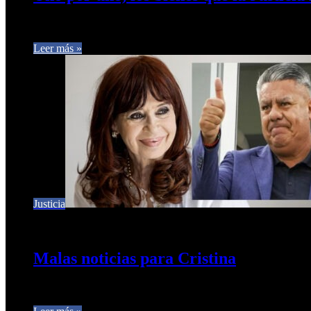
La Cámara de Casación confirmó este viernes el decomiso de lo
Leer más »
Justicia
19 de abril de 2026
0
18
Malas noticias para Cristina
Y buscan pero no pueden tapar la montaña de mugre en la AFA. 