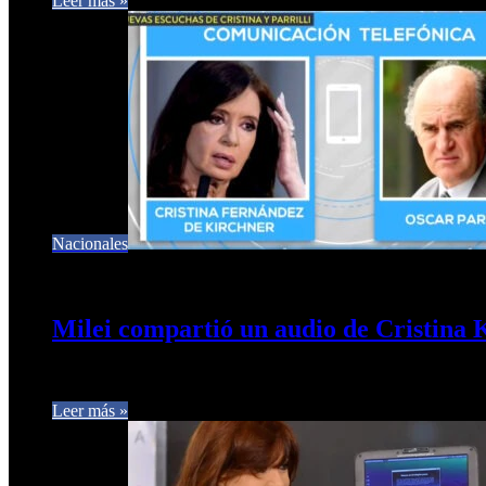
Leer más »
Nacionales
28 de enero de 2026
0
180
Milei compartió un audio de Cristina 
En la mañana de éste miércoles el Presidente Javier Milei, repo
Leer más »