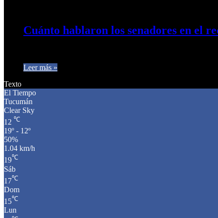
20 de mayo de 2024
0
421
Cuánto hablaron los senadores en el re
Por quinto año consecutivo, el jefe del que hasta el año pasado 
Leer más »
Texto
El Tiempo
Tucumán
Clear Sky
℃
12
19º - 12º
50%
1.04 km/h
℃
19
Sáb
℃
17
Dom
℃
15
Lun