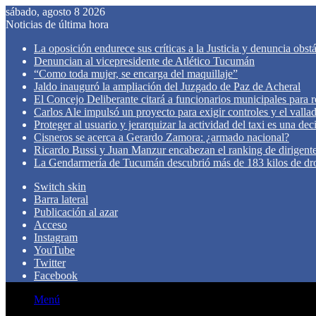
sábado, agosto 8 2026
Noticias de última hora
La oposición endurece sus críticas a la Justicia y denuncia obst
Denuncian al vicepresidente de Atlético Tucumán
“Como toda mujer, se encarga del maquillaje”
Jaldo inauguró la ampliación del Juzgado de Paz de Acheral
El Concejo Deliberante citará a funcionarios municipales para rev
Carlos Ale impulsó un proyecto para exigir controles y el valla
Proteger al usuario y jerarquizar la actividad del taxi es una de
Cisneros se acerca a Gerardo Zamora: ¿armado nacional?
Ricardo Bussi y Juan Manzur encabezan el ranking de dirigen
La Gendarmería de Tucumán descubrió más de 183 kilos de dr
Switch skin
Barra lateral
Publicación al azar
Acceso
Instagram
YouTube
Twitter
Facebook
Menú