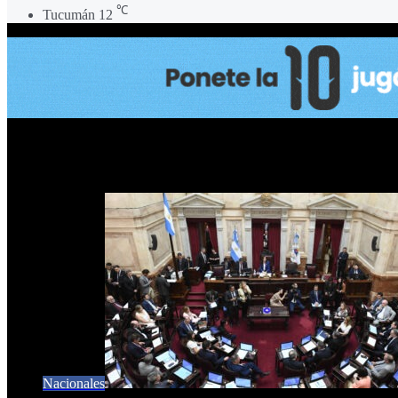
℃
Tucumán
12
Cuánto hablaron los senadores
Nacionales