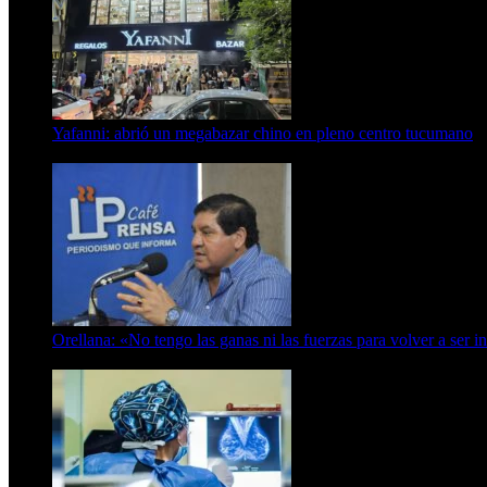
Yafanni: abrió un megabazar chino en pleno centro tucumano
6 de octubre de 2025
Orellana: «No tengo las ganas ni las fuerzas para volver a ser i
6 de abril de 2024