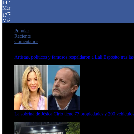
℃
14
Mar
℃
17
Mié
Popular
Reciente
Comentarios
Artistas, políticos y famosos respaldaron a Lali Espósito tras las
15 de febrero de 2024
La sobrina de Jésica Cirio tiene 77 propiedades y 200 vehículos
23 de septiembre de 2025