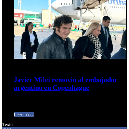
10 de abril de 2024
0
604
Javier Milei removió al embajador
argentino en Copenhague
Se trata de Conrado Solari Yrigoyen quien estaba en esa sede
diplomática desde 2016. El Presidente llega a ese país…
Leer más »
Texto