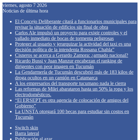
viernes, agosto 7 2026
Noticias de última hora
El Concejo Deliberante citará a funcionarios municipales para
revisar la situación de edificios sin final de obra
Carlos Ale impulsó un proyecto para exigir controles y el
vallado inmediato de bocas de tormenta peligrosas
Proteger al usuario y jerarquizar la actividad del taxi es una
decisión política de la intendenta Rossana Chahla”
Cisneros se acerca a Gerardo Zamora: ¿armado nacional?
Ricardo Bussi y Juan Manzur encabezan el ranking de
dirigentes con peor imagen en Tucumán
La Gendarmería de Tucumán descubrió más de 183 kilos de
droga ocultos en un camión en Catamarca
A los empresarios del transporte tucumano nada le cierra
Las reformas de Milei abarataron hasta un 50% la ropa y los
electrodomésticos.
“El ERSEPT es otra agencia de colocación de amigos del
Gobierno”
La UNSTA otorgará 100 becas para estudiar sin costos en
Tucumán
Switch skin
Barra lateral
Publicación al azar