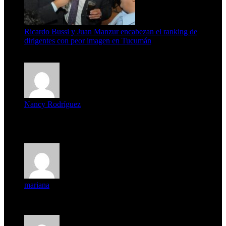
Ricardo Bussi y Juan Manzur encabezan el ranking de
dirigentes con peor imagen en Tucumán
6 de agosto de 2026
Nancy Rodríguez
Deseo ser parte de este hermoso programa,con muchas
expectat...
mariana
mi unica pregunta es: el pueblo de famaillá a quien habrá vo...