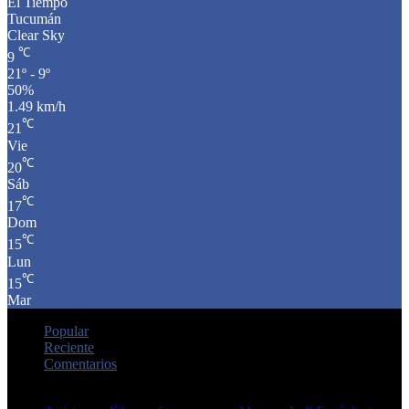
El Tiempo
Tucumán
Clear Sky
℃
9
21º - 9º
50%
1.49 km/h
℃
21
Vie
℃
20
Sáb
℃
17
Dom
℃
15
Lun
℃
15
Mar
Popular
Reciente
Comentarios