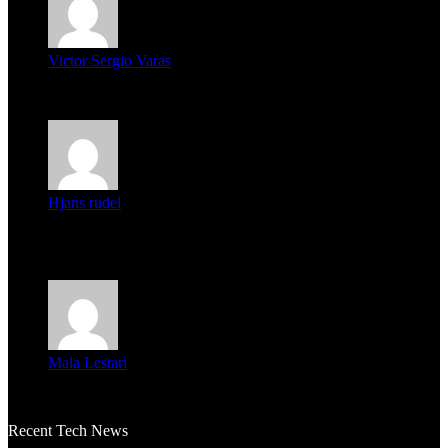
Victor Sergio Varas
Parece que los jóvenes la tienen clara, la dirigencia caduca...
Hjans rudel
Averigüen además del guardia que murió (mejor dicho que él
m...
Mala Lestari
La historia de Salvador realmente toca el corazón. Es increí...
Recent Tech News