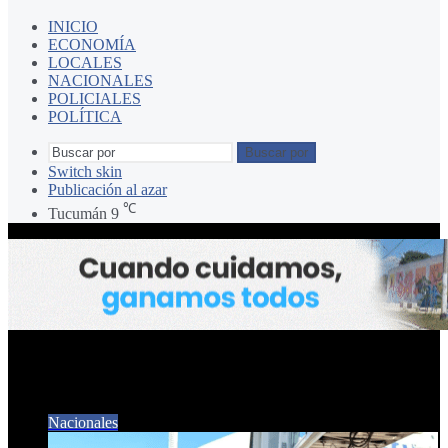
INICIO
ECONOMÍA
LOCALES
NACIONALES
POLICIALES
POLÍTICA
Buscar por
Switch skin
Publicación al azar
℃
Tucumán
9
EMBAJADOR
Nacionales