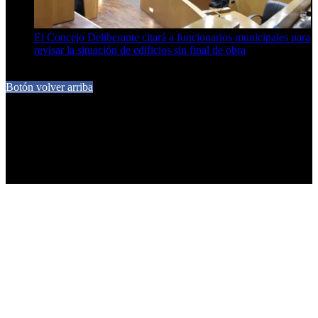
El Concejo Deliberante citará a funcionarios municipales para
revisar la situación de edificios sin final de obra
7 de agosto de 2026
Botón volver arriba