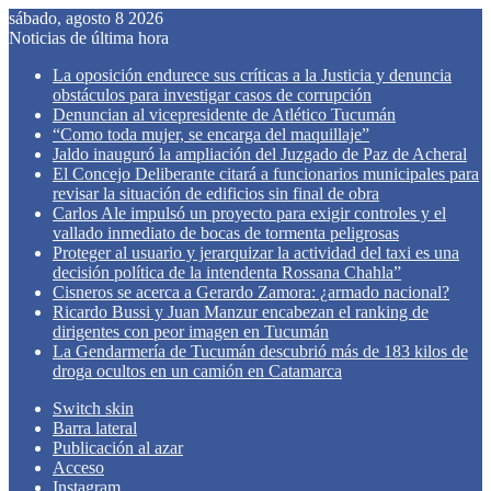
sábado, agosto 8 2026
Noticias de última hora
La oposición endurece sus críticas a la Justicia y denuncia
obstáculos para investigar casos de corrupción
Denuncian al vicepresidente de Atlético Tucumán
“Como toda mujer, se encarga del maquillaje”
Jaldo inauguró la ampliación del Juzgado de Paz de Acheral
El Concejo Deliberante citará a funcionarios municipales para
revisar la situación de edificios sin final de obra
Carlos Ale impulsó un proyecto para exigir controles y el
vallado inmediato de bocas de tormenta peligrosas
Proteger al usuario y jerarquizar la actividad del taxi es una
decisión política de la intendenta Rossana Chahla”
Cisneros se acerca a Gerardo Zamora: ¿armado nacional?
Ricardo Bussi y Juan Manzur encabezan el ranking de
dirigentes con peor imagen en Tucumán
La Gendarmería de Tucumán descubrió más de 183 kilos de
droga ocultos en un camión en Catamarca
Switch skin
Barra lateral
Publicación al azar
Acceso
Instagram