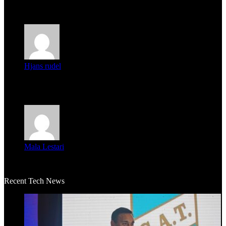
Parece que los jóvenes la tienen clara, la dirigencia caduca...
Hjans rudel
Averigüen además del guardia que murió (mejor dicho que él
m...
Mala Lestari
La historia de Salvador realmente toca el corazón. Es increí...
Recent Tech News