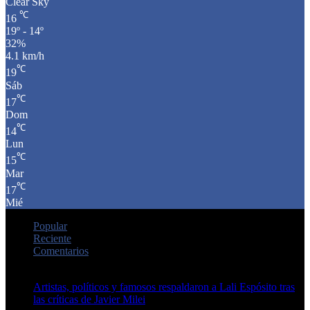
Clear Sky
℃
16
19º - 14º
32%
4.1 km/h
℃
19
Sáb
℃
17
Dom
℃
14
Lun
℃
15
Mar
℃
17
Mié
Popular
Reciente
Comentarios
Artistas, políticos y famosos respaldaron a Lali Espósito tras
las críticas de Javier Milei