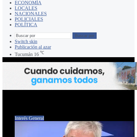
ECONOMÍA
LOCALES
NACIONALES
POLICIALES
POLÍTICA
Buscar por
Switch skin
Publicación al azar
℃
Tucumán
16
Federación Agraria
Interés General