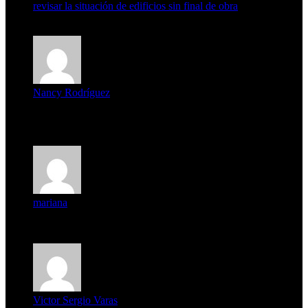
revisar la situación de edificios sin final de obra
7 de agosto de 2026
Nancy Rodríguez
Deseo ser parte de este hermoso programa,con muchas
expectat...
mariana
mi unica pregunta es: el pueblo de famaillá a quien habrá vo...
Victor Sergio Varas