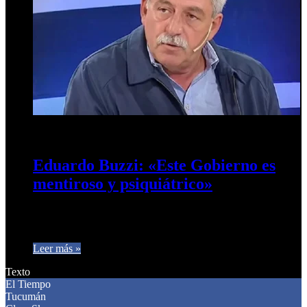
15 de abril de 2025
0
209
Eduardo Buzzi: «Este Gobierno es
mentiroso y psiquiátrico»
El ex presidente de la Federación Agraria señaló además que
“fue una mentira que iban a bajar las retenciones”. El…
Leer más »
Texto
El Tiempo
Tucumán