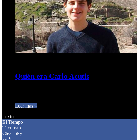
24 de mayo de 2024
0
505
Quién era Carlo Acutis
El millennial que será declarado santo por el Papa El
adolescente murió a los 15 años en 2006 por una…
Leer más »
Texto
El Tiempo
Tucumán
Clear Sky
℃