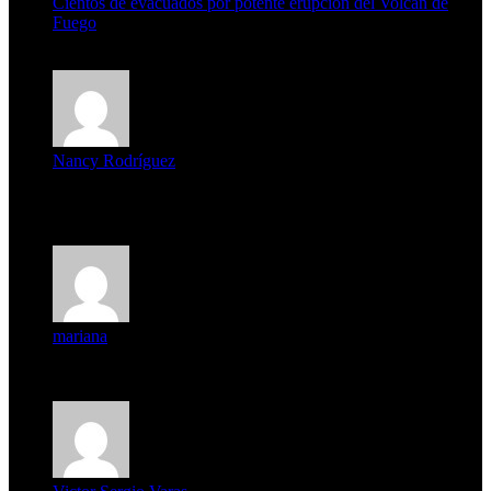
Cientos de evacuados por potente erupción del Volcán de
Fuego
5 de agosto de 2026
Nancy Rodríguez
Deseo ser parte de este hermoso programa,con muchas
expectat...
mariana
mi unica pregunta es: el pueblo de famaillá a quien habrá vo...