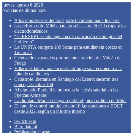
jueves, agosto 6 2026
Noticias de última hora
A los empresarios del transporte tucumano nada le cierra
Las reformas de Milei abarataron hasta un 50% la ropa y los
electrodomésticos.
“El ERSEPT es otra agencia de colocación de amigos del
Gobierno”
La UNSTA otorgará 100 becas para estudiar sin costos en
Tucumán
Cientos de evacuados por potente erupción del Volcán de
Fuego
Villarruel-Jaldo: una encuesta atribuye su crecimiento a la
falta de candidatos
Catástrofe libertaria en Santiago del Estero: sacaron tres
concejales sobre 194
Al diputado Puglelli le preocupa la “crisis salarial en las
Fuerzas Armadas”
La diputada Marcela Pagano pidió el juicio político de Milei
El ente de control multiplicó por 10 las sanciones a EDET
desde 2022, según un informe interno
Switch skin
Barra lateral
Publicación al azar