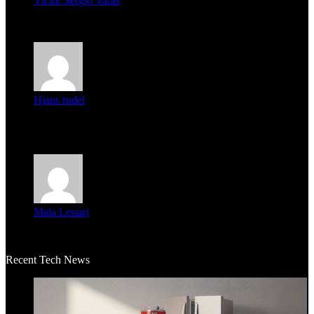
Victor Sergio Varas
Parece que los jóvenes la tienen clara, la dirigencia caduca...
Hjans rudel
Averigüen además del guardia que murió (mejor dicho que él
m...
Mala Lestari
La historia de Salvador realmente toca el corazón. Es increí...
Recent Tech News