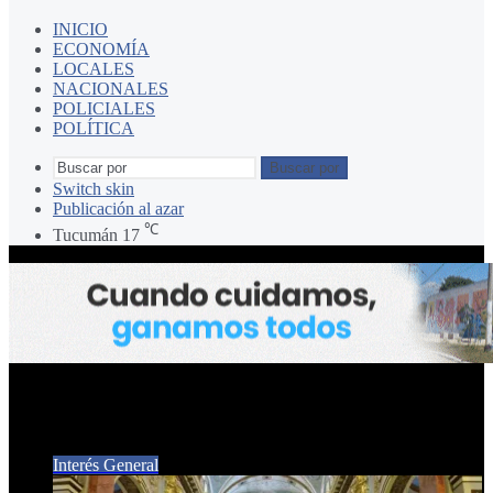
INICIO
ECONOMÍA
LOCALES
NACIONALES
POLICIALES
POLÍTICA
Buscar por
Switch skin
Publicación al azar
℃
Tucumán
17
Iglesia Católica
Interés General