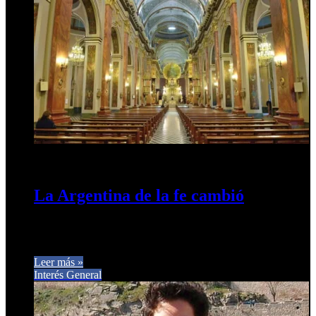
2 de junio de 2026
0
11
La Argentina de la fe cambió
Cae el catolicismo, crecen los no creyentes y se profundiza la
diversidad religiosa. Un estudio de la UBA revela una…
Leer más »
Interés General