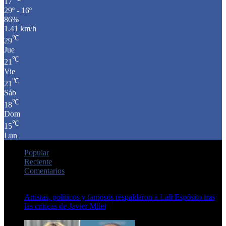
17
29º - 16º
86%
1.41 km/h
℃
29
Jue
℃
21
Vie
℃
21
Sáb
℃
18
Dom
℃
15
Lun
Popular
Reciente
Comentarios
Artistas, políticos y famosos respaldaron a Lali Espósito tras
las críticas de Javier Milei
15 de febrero de 2024