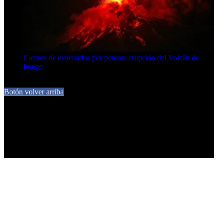
Cientos de evacuados por potente erupción del Volcán de
Fuego
5 de agosto de 2026
Botón volver arriba