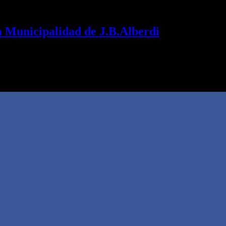
la Municipalidad de J.B.Alberdi
rry fue designado como interventor. Gendarmería irrumpió en la vivie