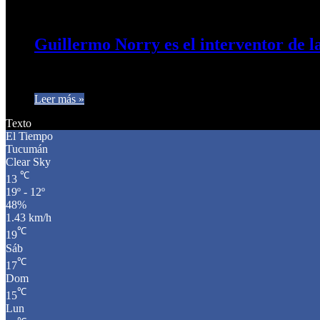
9 de junio de 2025
0
388
Guillermo Norry es el interventor de 
El Gobierno definió la intervención de Alberdi y Guillermo No
Leer más »
Texto
El Tiempo
Tucumán
Clear Sky
℃
13
19º - 12º
48%
1.43 km/h
℃
19
Sáb
℃
17
Dom
℃
15
Lun