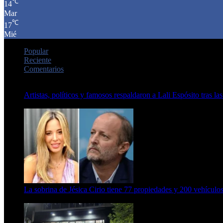
℃
14
Mar
℃
17
Mié
Popular
Reciente
Comentarios
Artistas, políticos y famosos respaldaron a Lali Espósito tras las
15 de febrero de 2024
La sobrina de Jésica Cirio tiene 77 propiedades y 200 vehículos
23 de septiembre de 2025