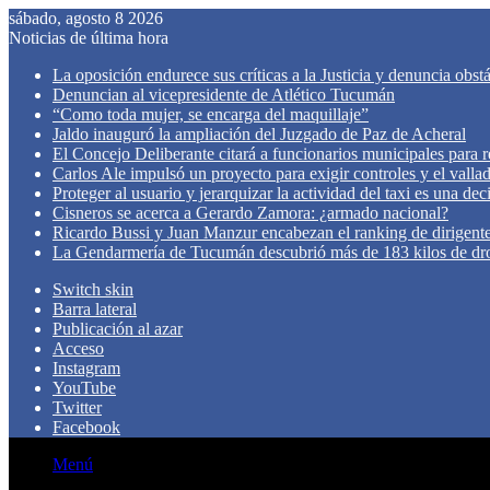
sábado, agosto 8 2026
Noticias de última hora
La oposición endurece sus críticas a la Justicia y denuncia obst
Denuncian al vicepresidente de Atlético Tucumán
“Como toda mujer, se encarga del maquillaje”
Jaldo inauguró la ampliación del Juzgado de Paz de Acheral
El Concejo Deliberante citará a funcionarios municipales para rev
Carlos Ale impulsó un proyecto para exigir controles y el valla
Proteger al usuario y jerarquizar la actividad del taxi es una de
Cisneros se acerca a Gerardo Zamora: ¿armado nacional?
Ricardo Bussi y Juan Manzur encabezan el ranking de dirigen
La Gendarmería de Tucumán descubrió más de 183 kilos de dr
Switch skin
Barra lateral
Publicación al azar
Acceso
Instagram
YouTube
Twitter
Facebook
Menú