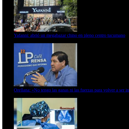
Yafanni: abrió un megabazar chino en pleno centro tucumano
6 de octubre de 2025
Orellana: «No tengo las ganas ni las fuerzas para volver a ser i
6 de abril de 2024