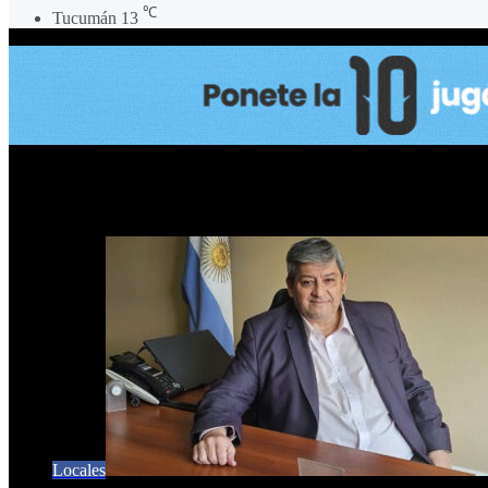
℃
Tucumán
13
interventor
Locales