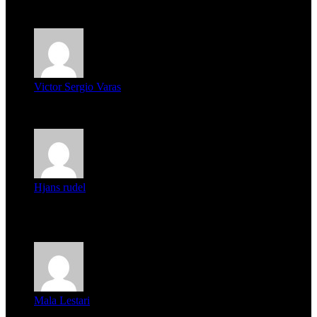
mi unica pregunta es: el pueblo de famaillá a quien habrá vo...
Victor Sergio Varas
Parece que los jóvenes la tienen clara, la dirigencia caduca...
Hjans rudel
Averigüen además del guardia que murió (mejor dicho que él
m...
Mala Lestari