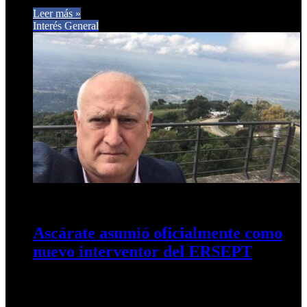
Leer más »
Interés General
22 de mayo de 2024
0
505
Ascárate asumió oficialmente como
nuevo interventor del ERSEPT
«La intención es recuperar este ente regulador como un
organismo de control que beneficie a los usuarios», dijo en
su…