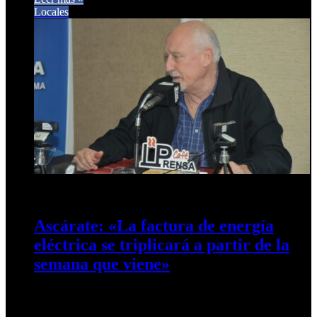
Locales
15 de junio de 2024
0
528
Ascárate: «La factura de energía
eléctrica se triplicará a partir de la
semana que viene»
El interventor de ERSEPT José Ricardo Ascárate en diálogo
con Café Prensa se refirió a sus primeros tres meses a…