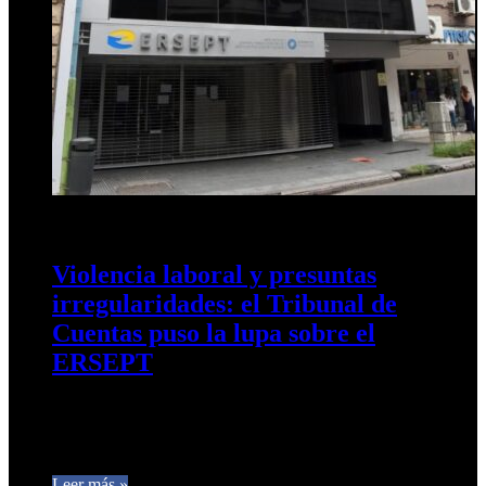
28 de mayo de 2026
0
19
Violencia laboral y presuntas
irregularidades: el Tribunal de
Cuentas puso la lupa sobre el
ERSEPT
El ente regulador fue intimado a remitir un expediente
administrativo requerido por el organismo de control, que
advirtió sobre eventuales…
Leer más »