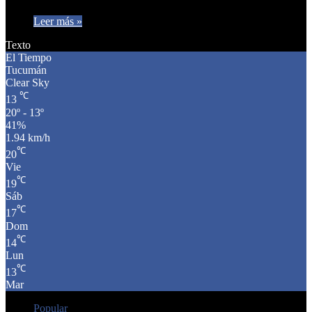
Leer más »
Texto
El Tiempo
Tucumán
Clear Sky
℃
13
20º - 13º
41%
1.94 km/h
℃
20
Vie
℃
19
Sáb
℃
17
Dom
℃
14
Lun
℃
13
Mar
Popular