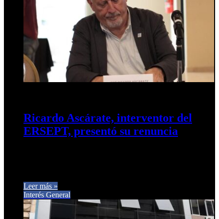
3 de agosto de 2026
0
27
Ricardo Ascárate, interventor del
ERSEPT, presentó su renuncia
El titular del Ente Regulador de Servicios Públicos de
Tucumán puso su cargo a disposición en medio de una
creciente…
Leer más »
Interés General