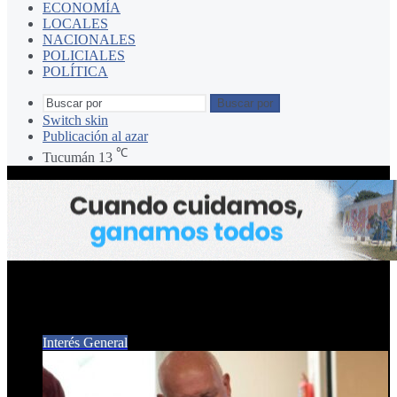
ECONOMÍA
LOCALES
NACIONALES
POLICIALES
POLÍTICA
Buscar por
Switch skin
Publicación al azar
℃
Tucumán
13
José Ricardo Ascárate
Interés General