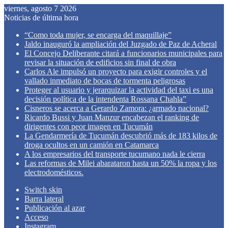
viernes, agosto 7 2026
Noticias de última hora
“Como toda mujer, se encarga del maquillaje”
Jaldo inauguró la ampliación del Juzgado de Paz de Acheral
El Concejo Deliberante citará a funcionarios municipales para
revisar la situación de edificios sin final de obra
Carlos Ale impulsó un proyecto para exigir controles y el
vallado inmediato de bocas de tormenta peligrosas
Proteger al usuario y jerarquizar la actividad del taxi es una
decisión política de la intendenta Rossana Chahla”
Cisneros se acerca a Gerardo Zamora: ¿armado nacional?
Ricardo Bussi y Juan Manzur encabezan el ranking de
dirigentes con peor imagen en Tucumán
La Gendarmería de Tucumán descubrió más de 183 kilos de
droga ocultos en un camión en Catamarca
A los empresarios del transporte tucumano nada le cierra
Las reformas de Milei abarataron hasta un 50% la ropa y los
electrodomésticos.
Switch skin
Barra lateral
Publicación al azar
Acceso
Instagram