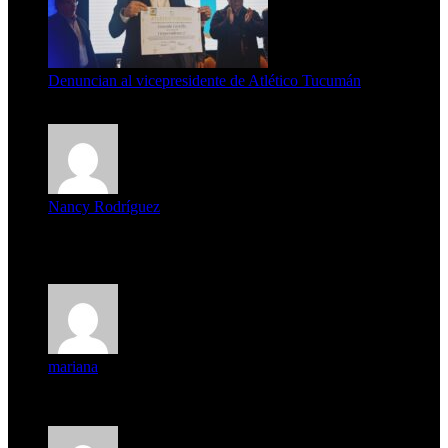
Denuncian al vicepresidente de Atlético Tucumán
7 de agosto de 2026
Nancy Rodríguez
Deseo ser parte de este hermoso programa,con muchas
expectat...
mariana
mi unica pregunta es: el pueblo de famaillá a quien habrá vo...