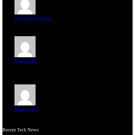
Victor Sergio Varas
Parece que los jóvenes la tienen clara, la dirigencia caduca...
Hjans rudel
Averigüen además del guardia que murió (mejor dicho que él
m...
Mala Lestari
La historia de Salvador realmente toca el corazón. Es increí...
Recent Tech News