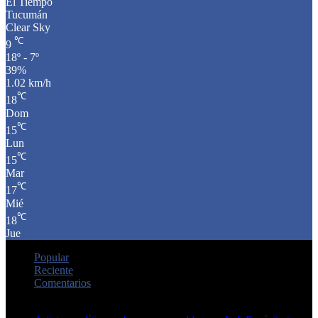
El Tiempo
Tucumán
Clear Sky
℃
9
18º - 7º
39%
1.02 km/h
℃
18
Dom
℃
15
Lun
℃
15
Mar
℃
17
Mié
℃
18
Jue
Popular
Reciente
Comentarios