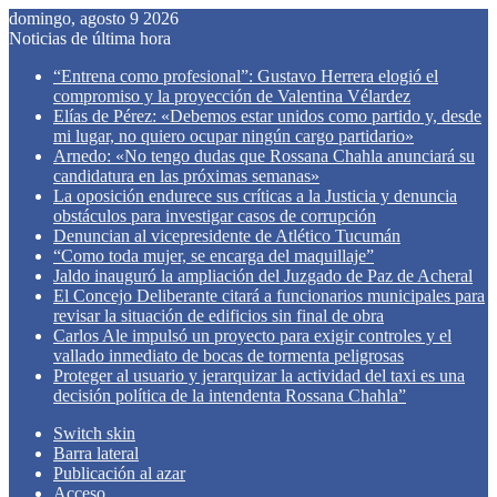
domingo, agosto 9 2026
Noticias de última hora
“Entrena como profesional”: Gustavo Herrera elogió el
compromiso y la proyección de Valentina Vélardez
Elías de Pérez: «Debemos estar unidos como partido y, desde
mi lugar, no quiero ocupar ningún cargo partidario»
Arnedo: «No tengo dudas que Rossana Chahla anunciará su
candidatura en las próximas semanas»
La oposición endurece sus críticas a la Justicia y denuncia
obstáculos para investigar casos de corrupción
Denuncian al vicepresidente de Atlético Tucumán
“Como toda mujer, se encarga del maquillaje”
Jaldo inauguró la ampliación del Juzgado de Paz de Acheral
El Concejo Deliberante citará a funcionarios municipales para
revisar la situación de edificios sin final de obra
Carlos Ale impulsó un proyecto para exigir controles y el
vallado inmediato de bocas de tormenta peligrosas
Proteger al usuario y jerarquizar la actividad del taxi es una
decisión política de la intendenta Rossana Chahla”
Switch skin
Barra lateral
Publicación al azar
Acceso