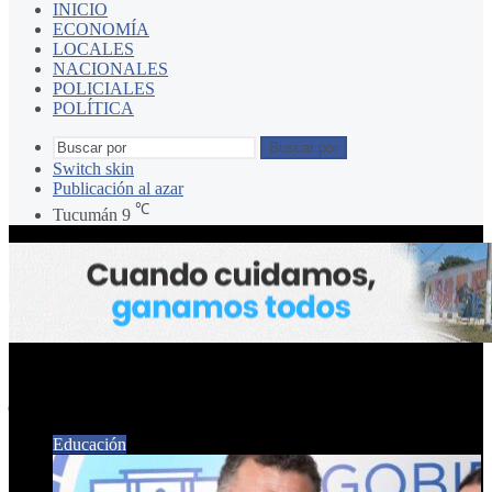
INICIO
ECONOMÍA
LOCALES
NACIONALES
POLICIALES
POLÍTICA
Buscar por
Switch skin
Publicación al azar
℃
Tucumán
9
jovenes lideres
Educación