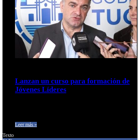
17 de abril de 2025
0
321
Lanzan un curso para formación de
Jóvenes Líderes
Organizado por la Escuela de Gobierno, el primer módulo
comenzará el próximo lunes en la sede del teatro San
Martín…
Leer más »
Texto