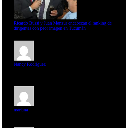
Ricardo Bussi y Juan Manzur encabezan el ranking de
dirigentes con peor imagen en Tucumán
6 de agosto de 2026
Nancy Rodríguez
Deseo ser parte de este hermoso programa,con muchas
expectat...
mariana
mi unica pregunta es: el pueblo de famaillá a quien habrá vo...