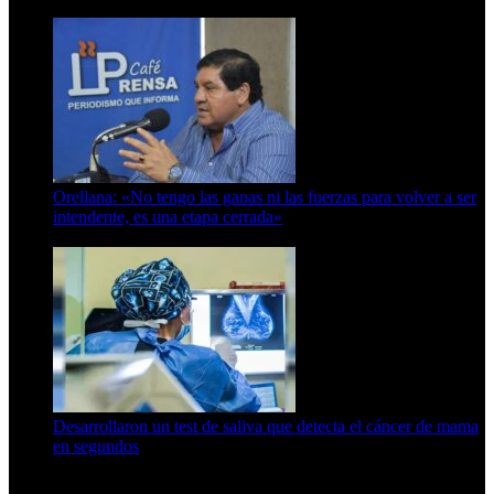
6 de octubre de 2025
Orellana: «No tengo las ganas ni las fuerzas para volver a ser
intendente, es una etapa cerrada»
6 de abril de 2024
Desarrollaron un test de saliva que detecta el cáncer de mama
en segundos
15 de febrero de 2024