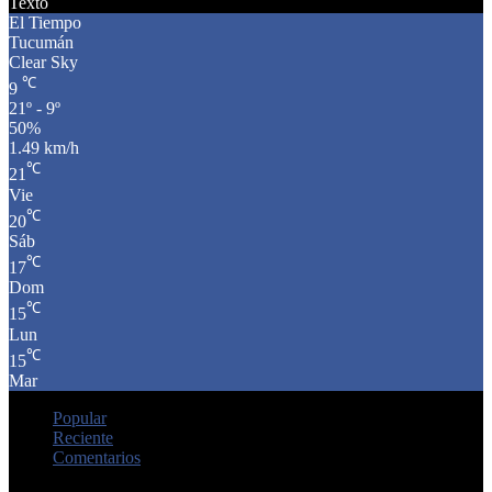
Texto
El Tiempo
Tucumán
Clear Sky
℃
9
21º - 9º
50%
1.49 km/h
℃
21
Vie
℃
20
Sáb
℃
17
Dom
℃
15
Lun
℃
15
Mar
Popular
Reciente
Comentarios