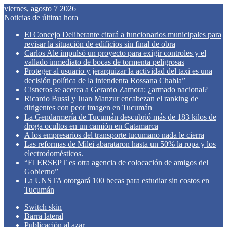
viernes, agosto 7 2026
Noticias de última hora
El Concejo Deliberante citará a funcionarios municipales para
revisar la situación de edificios sin final de obra
Carlos Ale impulsó un proyecto para exigir controles y el
vallado inmediato de bocas de tormenta peligrosas
Proteger al usuario y jerarquizar la actividad del taxi es una
decisión política de la intendenta Rossana Chahla”
Cisneros se acerca a Gerardo Zamora: ¿armado nacional?
Ricardo Bussi y Juan Manzur encabezan el ranking de
dirigentes con peor imagen en Tucumán
La Gendarmería de Tucumán descubrió más de 183 kilos de
droga ocultos en un camión en Catamarca
A los empresarios del transporte tucumano nada le cierra
Las reformas de Milei abarataron hasta un 50% la ropa y los
electrodomésticos.
“El ERSEPT es otra agencia de colocación de amigos del
Gobierno”
La UNSTA otorgará 100 becas para estudiar sin costos en
Tucumán
Switch skin
Barra lateral
Publicación al azar