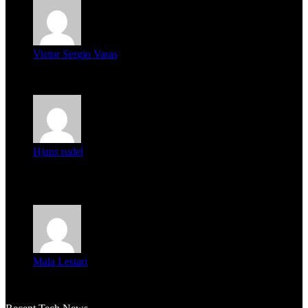
Victor Sergio Varas
Parece que los jóvenes la tienen clara, la dirigencia caduca...
Hjans rudel
Averigüen además del guardia que murió (mejor dicho que él
m...
Mala Lestari
La historia de Salvador realmente toca el corazón. Es increí...