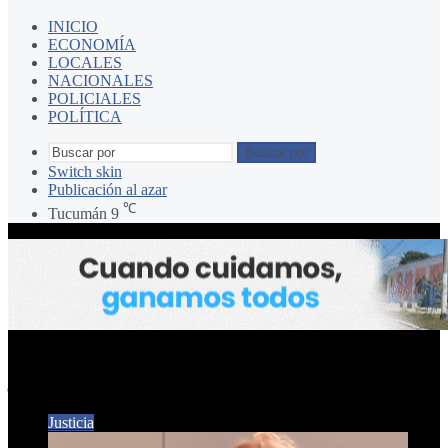
INICIO
ECONOMÍA
LOCALES
NACIONALES
POLICIALES
POLÍTICA
Buscar por
Switch skin
Publicación al azar
℃
Tucumán
9
jueza
Justicia