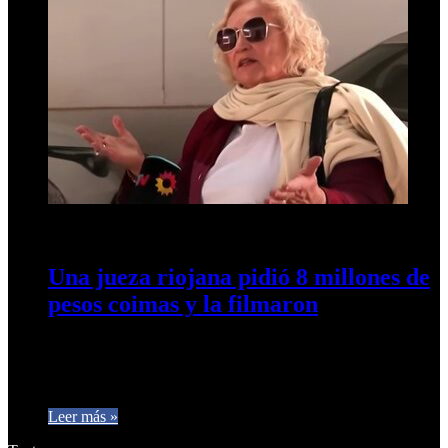
16 de mayo de 2024
0
521
Una jueza riojana pidió 8 millones de
pesos coimas y la filmaron
La jueza riojana Norma Abate de Mazzucchelli fue captada
por una cámara oculta mientras solicitaba una coima de ocho
millines…
Leer más »