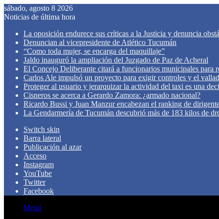
sábado, agosto 8 2026
Noticias de última hora
La oposición endurece sus críticas a la Justicia y denuncia obst
Denuncian al vicepresidente de Atlético Tucumán
“Como toda mujer, se encarga del maquillaje”
Jaldo inauguró la ampliación del Juzgado de Paz de Acheral
El Concejo Deliberante citará a funcionarios municipales para rev
Carlos Ale impulsó un proyecto para exigir controles y el valla
Proteger al usuario y jerarquizar la actividad del taxi es una de
Cisneros se acerca a Gerardo Zamora: ¿armado nacional?
Ricardo Bussi y Juan Manzur encabezan el ranking de dirigen
La Gendarmería de Tucumán descubrió más de 183 kilos de dr
Switch skin
Barra lateral
Publicación al azar
Acceso
Instagram
YouTube
Twitter
Facebook
Menú