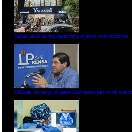
Yafanni: abrió un megabazar chino en pleno centro tucumano
6 de octubre de 2025
Orellana: «No tengo las ganas ni las fuerzas para volver a ser i
6 de abril de 2024