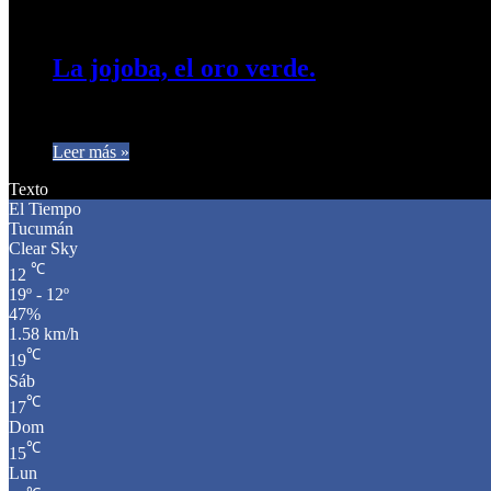
13 de febrero de 2025
0
399
La jojoba, el oro verde.
La jojoba (Simmondsia chinensis), originaria de las zonas árid
Leer más »
Texto
El Tiempo
Tucumán
Clear Sky
℃
12
19º - 12º
47%
1.58 km/h
℃
19
Sáb
℃
17
Dom
℃
15
Lun