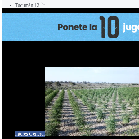
℃
Tucumán
12
La jojoba
Interés General