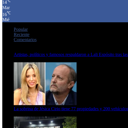
℃
14
Mar
℃
16
Mié
Popular
Reciente
Comentarios
Artistas, políticos y famosos respaldaron a Lali Espósito tras las
15 de febrero de 2024
La sobrina de Jésica Cirio tiene 77 propiedades y 200 vehículos
23 de septiembre de 2025