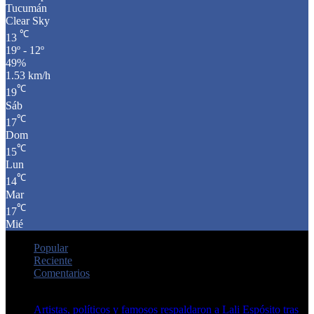
Tucumán
Clear Sky
℃
13
19º - 12º
49%
1.53 km/h
℃
19
Sáb
℃
17
Dom
℃
15
Lun
℃
14
Mar
℃
17
Mié
Popular
Reciente
Comentarios
Artistas, políticos y famosos respaldaron a Lali Espósito tras