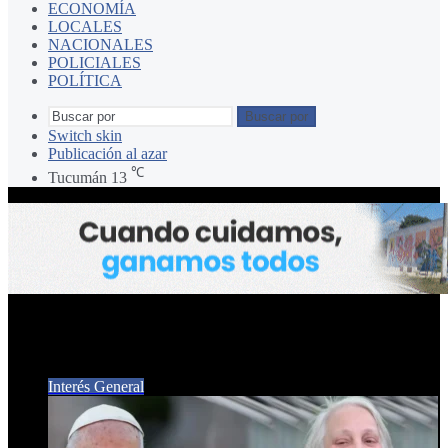
ECONOMÍA
LOCALES
NACIONALES
POLICIALES
POLÍTICA
Buscar por
Switch skin
Publicación al azar
℃
Tucumán
13
María Elena Bergoglio
Interés General