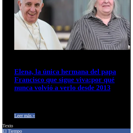
22 de abril de 2025
0
241
Elena, la única hermana del papa
Francisco que sigue viva:por qué
nunca volvió a verlo desde 2013
La mujer es la menor de cinco hermanos en la familia
Bergoglio. Deteriorada por su salud, hoy vive bajo cuidado…
Leer más »
Texto
El Tiempo