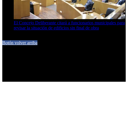
El Concejo Deliberante citará a funcionarios municipales para
revisar la situación de edificios sin final de obra
7 de agosto de 2026
Botón volver arriba