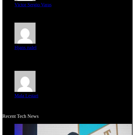
Victor Sergio Varas
Parece que los jóvenes la tienen clara, la dirigencia caduca...
Hjans rudel
Averigüen además del guardia que murió (mejor dicho que él
m...
Mala Lestari
La historia de Salvador realmente toca el corazón. Es increí...
Recent Tech News