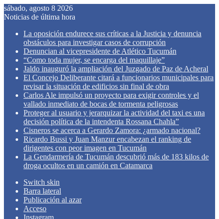
sábado, agosto 8 2026
Noticias de última hora
La oposición endurece sus críticas a la Justicia y denuncia
obstáculos para investigar casos de corrupción
Denuncian al vicepresidente de Atlético Tucumán
“Como toda mujer, se encarga del maquillaje”
Jaldo inauguró la ampliación del Juzgado de Paz de Acheral
El Concejo Deliberante citará a funcionarios municipales para
revisar la situación de edificios sin final de obra
Carlos Ale impulsó un proyecto para exigir controles y el
vallado inmediato de bocas de tormenta peligrosas
Proteger al usuario y jerarquizar la actividad del taxi es una
decisión política de la intendenta Rossana Chahla”
Cisneros se acerca a Gerardo Zamora: ¿armado nacional?
Ricardo Bussi y Juan Manzur encabezan el ranking de
dirigentes con peor imagen en Tucumán
La Gendarmería de Tucumán descubrió más de 183 kilos de
droga ocultos en un camión en Catamarca
Switch skin
Barra lateral
Publicación al azar
Acceso
Instagram