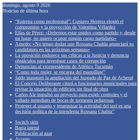
domingo, agosto 9 2026
Noticias de última hora
“Entrena como profesional”: Gustavo Herrera elogió el
compromiso y la proyección de Valentina Vélardez
Elías de Pérez: «Debemos estar unidos como partido y, desde
mi lugar, no quiero ocupar ningún cargo partidario»
Arnedo: «No tengo dudas que Rossana Chahla anunciará su
candidatura en las próximas semanas»
La oposición endurece sus críticas a la Justicia y denuncia
obstáculos para investigar casos de corrupción
Denuncian al vicepresidente de Atlético Tucumán
“Como toda mujer, se encarga del maquillaje”
Jaldo inauguró la ampliación del Juzgado de Paz de Acheral
El Concejo Deliberante citará a funcionarios municipales para
revisar la situación de edificios sin final de obra
Carlos Ale impulsó un proyecto para exigir controles y el
vallado inmediato de bocas de tormenta peligrosas
Proteger al usuario y jerarquizar la actividad del taxi es una
decisión política de la intendenta Rossana Chahla”
Switch skin
Barra lateral
Publicación al azar
Acceso