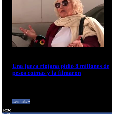
16 de mayo de 2024
0
521
Una jueza riojana pidió 8 millones de
pesos coimas y la filmaron
La jueza riojana Norma Abate de Mazzucchelli fue captada
por una cámara oculta mientras solicitaba una coima de ocho
millines…
Leer más »
Texto