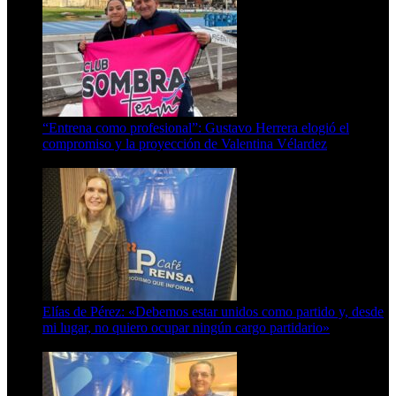
“Entrena como profesional”: Gustavo Herrera elogió el
compromiso y la proyección de Valentina Vélardez
8 de agosto de 2026
Elías de Pérez: «Debemos estar unidos como partido y, desde
mi lugar, no quiero ocupar ningún cargo partidario»
8 de agosto de 2026