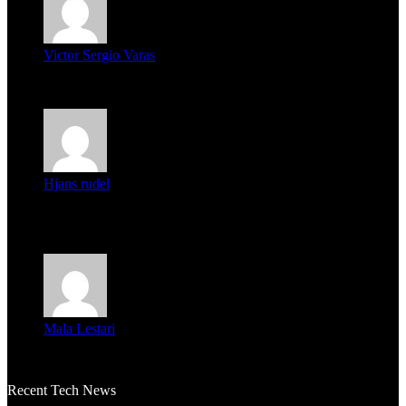
Victor Sergio Varas
Parece que los jóvenes la tienen clara, la dirigencia caduca...
Hjans rudel
Averigüen además del guardia que murió (mejor dicho que él
m...
Mala Lestari
La historia de Salvador realmente toca el corazón. Es increí...
Recent Tech News