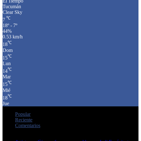
El Tiempo
Tucumán
Clear Sky
℃
7
18º - 7º
44%
0.53 km/h
℃
18
Dom
℃
15
Lun
℃
14
Mar
℃
15
Mié
℃
18
Jue
Popular
Reciente
Comentarios