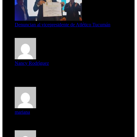
Denuncian al vicepresidente de Atlético Tucumán
7 de agosto de 2026
Nancy Rodríguez
Deseo ser parte de este hermoso programa,con muchas
expectat...
mariana
mi unica pregunta es: el pueblo de famaillá a quien habrá vo...