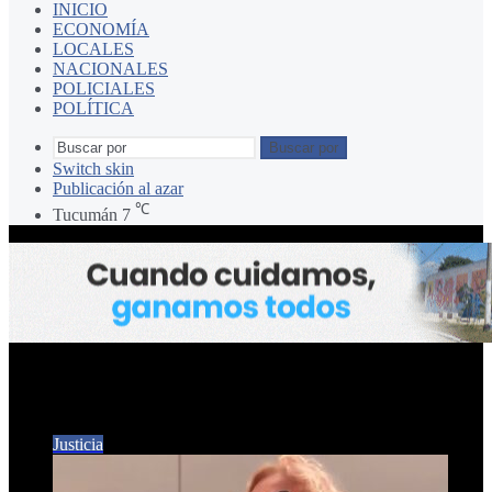
INICIO
ECONOMÍA
LOCALES
NACIONALES
POLICIALES
POLÍTICA
Buscar por
Switch skin
Publicación al azar
℃
Tucumán
7
Norma Abate de Mazzucchelli
Justicia