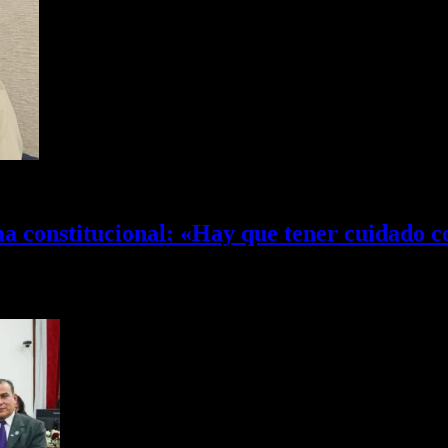
ma constitucional: «Hay que tener cuidado 
 se refirió al contexto político y económico del país bajo…