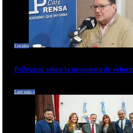
Locales
27 de julio de 2024
0
407
Pellegrini sobre la propuesta de refor
El referente político Raúl Pellegrini en diálogo con Café Prensa
Leer más »