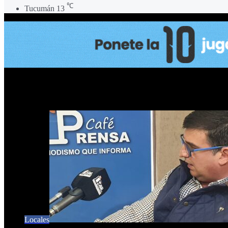
℃
Tucumán
13
Reforma Constitucional
Locales