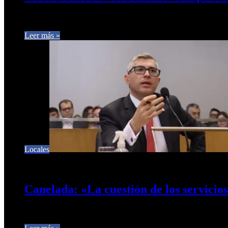
El legislador Eduardo Verón Guerra de Fuerza Republicana se r
Leer más »
Locales
3 de agosto de 2024
0
467
Canelada: «La cuestión de los servicio
El concejal radical José María Canelada, en diálogo con Café Pr