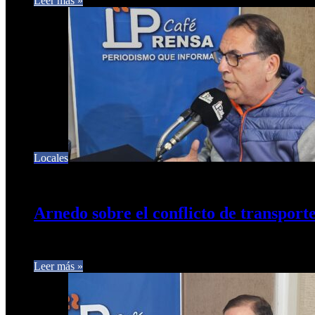
Leer más »
Locales
3 de agosto de 2024
0
469
Arnedo sobre el conflicto de transport
El concejal Carlos Arnedo en diálogo con Café Prensa, respond
Leer más »