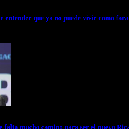
e entender que ya no puede vivir como far
e respondió al legislador Javier Noguera sobre su queja sobre la…
falta mucho camino para ser el nuevo Ric