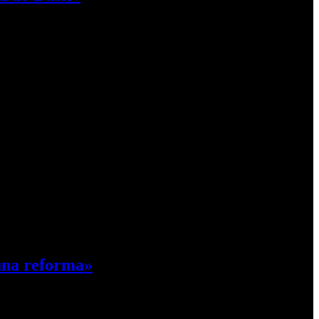
o.…
 una reforma»