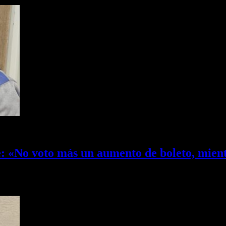
e: «No voto más un aumento de boleto, mient
ió a las declaraciones del empresarios y vicepresidente de AETAT, Jo