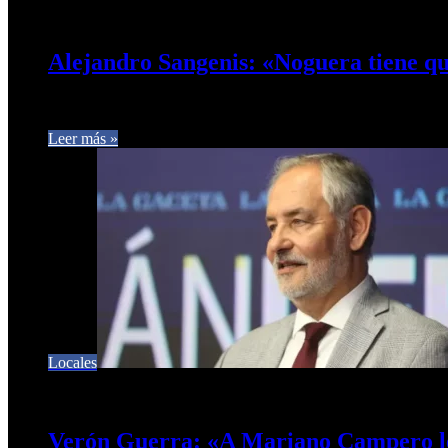
10 de agosto de 2024
0
636
Alejandro Sangenis: «Noguera tiene qu
El exconcejal Alejandro Sangenis en diálogo con Café Prensa l
Leer más »
Locales
10 de agosto de 2024
0
736
Verón Guerra: «A Mariano Campero le 