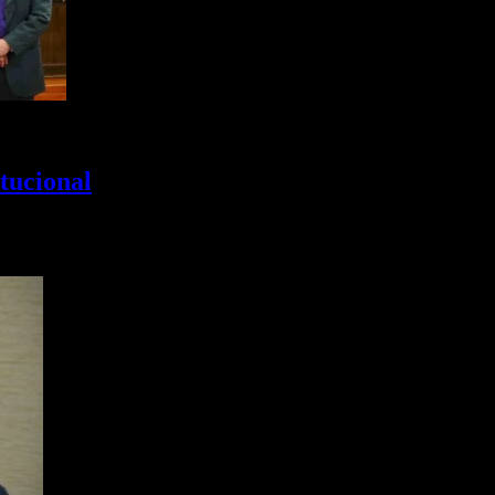
tucional
rta magna provincial, con características que algunos especialistas y l