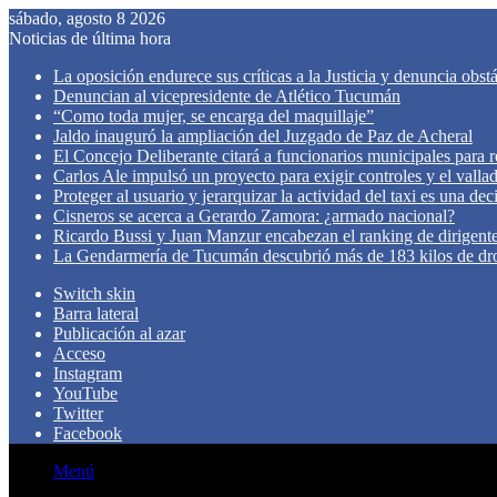
sábado, agosto 8 2026
Noticias de última hora
La oposición endurece sus críticas a la Justicia y denuncia obst
Denuncian al vicepresidente de Atlético Tucumán
“Como toda mujer, se encarga del maquillaje”
Jaldo inauguró la ampliación del Juzgado de Paz de Acheral
El Concejo Deliberante citará a funcionarios municipales para rev
Carlos Ale impulsó un proyecto para exigir controles y el valla
Proteger al usuario y jerarquizar la actividad del taxi es una de
Cisneros se acerca a Gerardo Zamora: ¿armado nacional?
Ricardo Bussi y Juan Manzur encabezan el ranking de dirigen
La Gendarmería de Tucumán descubrió más de 183 kilos de dr
Switch skin
Barra lateral
Publicación al azar
Acceso
Instagram
YouTube
Twitter
Facebook
Menú