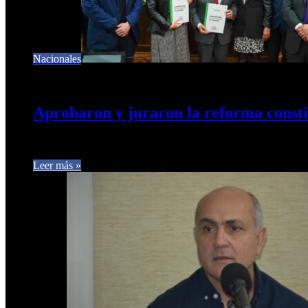
Nacionales
26 de julio de 2024
0
401
Aprobaron y juraron la reforma consti
Este lunes la Convención Constituyente riojana juró la nueva ca
Leer más »